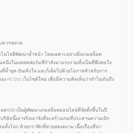
่สมควรพลาด
คโนโลยีพัฒนาล้ำหน้า โดยเฉพาะอย่างยิ่งเกมสล็อต
ป็นหนึ่งในแพลตฟอร์มที่กำลังมาแรงรวมทั้งเป็นที่พึงพอใจ
ล่นที่ล้ำยุค บันเทิงใจ และก็เต็มไปด้วยโอกาสสำหรับการ
ง PG Slot เว็บไซต์ใหม่ เพื่อมีความคิดเห็นว่าทำไมมันถึง
ล็อต1688 เป็นผู้พัฒนาเกมสล็อตออนไลน์ที่จัดตั้งขึ้นในปี
ริษัทนี้เอาจริงเอาจังที่จะสร้างเกมที่ประสานความเบิก
่นทั้งโลก ด้วยกราฟิกที่สวยสดงดงาม เนื้อเรื่องที่น่า