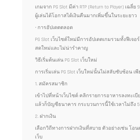
เกมจาก PG Slot มีค่า RTP (Return to Player) เฉลี่
ผู้เล่นได้โอกาสได้เงินคืนมากเพิ่มขึ้นในระยะยาว
• การอัปเดตตลอด
PG Slot เว็บไซต์ใหม่มีการอัปเดตเกมรวมทั้งฟีเจอร์
สดใหม่และไม่น่ารำคาญ
วิธีเริ่มต้นเล่น PG Slot เว็บใหม่
การเริ่มเล่น PG Slot เว็บใหม่นั้นไม่สลับซับซ้อน เ
1. สมัครสมาชิก
เข้าไปที่หน้าเว็บไซต์ คลิกรายการอาหารลงทะเบียน
แล้วก็บัญชีธนาคาร กระบวนการนี้ใช้เวลาไม่ถึง 5
2. ฝากเงิน
เลือกวิถีทางการฝากเงินที่สบาย ตัวอย่างเช่น โ
เว็บ