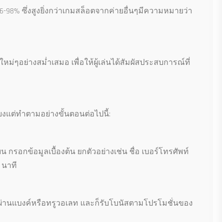
ย 96-98% ซึ่งสูงยิ่งกว่าเกมสล็อตจากค่ายอื่นๆมีความหมายว่า
ใหม่ๆอย่างสม่ำเสมอ เพื่อให้ผู้เล่นได้สัมผัสประสบการณ์ที่
พียงแต่ทำตามอย่างขั้นตอนต่อไปนี้:
 กรอกข้อมูลเบื้องต้น ยกตัวอย่างเช่น ชื่อ เบอร์โทรศัพท์
 นาที
อนผ่านแบงค์หรือทรูวอเลท และก็รับโบนัสตามโปรโมชั่นของ