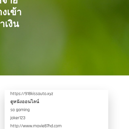
้จ่าย
งเข้า
ำเงิน
https://918kissauto.xyz
ดูหนังออนไลน์
sa gaming
joker123
http://www.movie87hd.com