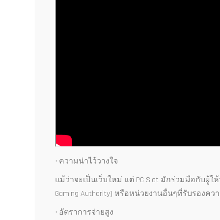
• ความน่าไว้วางใจ
แม้ว่าจะเป็นเว็บใหม่ แต่ PG Slot มักร่วมมือกับผู้
Gaming Authority) หรือหน่วยงานอื่นๆที่รับรอง
• อัตราการจ่ายสูง