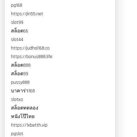
pg168
https://jin55.net
slot99
สล็อต66
slot44
https://judhai168.co
https://bonus888.life
สล็อต888
สล็อต99
pussy888
บาคาร่า168
slotxo
สล็อตทดลอง
หนังโป๊ไทย
https://1xbetth.vip
pgslot