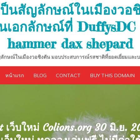
็นสัญลักษณ์ในเมืองวอชิ
นเอกลักษณ์ที่ DuffysDC
hammer dax shepard
สัญลักษณ์ในเมืองวอชิงตัน มอบประสบการณ์รสชาติที่ยอดเยี่ยมและบรร
หน้าแรก
BLOG
CONTACT
BUY THIS DOMAIN
t เว็บใหม่ Colions.org 30 มิ.ย. 