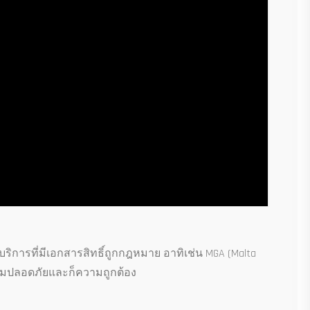
ให้บริการที่มีเอกสารสิทธิ์ถูกกฎหมาย อาทิเช่น MGA (Malta
ความปลอดภัยและก็ความถูกต้อง