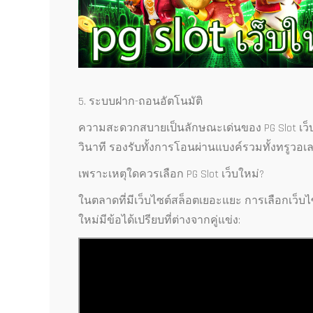
5. ระบบฝาก-ถอนอัตโนมัติ
ความสะดวกสบายเป็นลักษณะเด่นของ PG Slot เว็บไซ
วินาที รองรับทั้งการโอนผ่านแบงค์รวมทั้งทรูวอเ
เพราะเหตุใดควรเลือก PG Slot เว็บใหม่?
ในตลาดที่มีเว็บไซต์สล็อตเยอะแยะ การเลือกเว็บไซต
ใหม่มีข้อได้เปรียบที่ต่างจากคู่แข่ง: