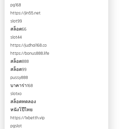
pg168
https://jin55.net
slot99
สล็อต66
slot44
https://judhai168.co
https://bonus888.life
สล็อต888
สล็อต99
pussy888
บาคาร่า168
slotxo
สล็อตทดลอง
หนังโป๊ไทย
https://1xbetth.vip
pgslot