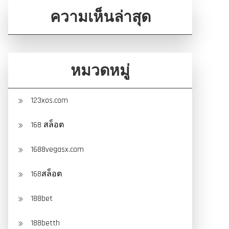
ความเห็นล่าสุด
หมวดหมู่
123xos.com
168 สล็อต
1688vegasx.com
168สล็อต
188bet
188betth