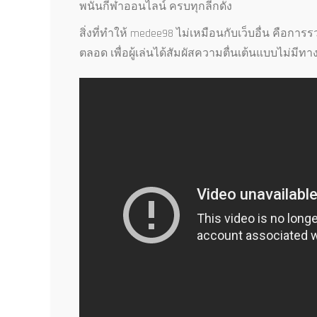
พนันกีฬาออนไลน์ ครบทุกลีกดัง
สิ่งที่ทำให้ medee98 ไม่เหมือนกับเว็บอื่น คือกา
ตลอด เพื่อผู้เล่นได้สัมผัสความตื่นเต้นแบบไม่มีทาง