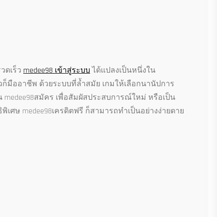
รวดเร็ว
medee98 เข้าสู่ระบบ
ได้แปลงเป็นหนึ่งใน
้วก็มืออาชีพ ด้วยระบบที่ล้ำสมัย เกมให้เลือกนานัปการ
้น medee98สมัคร เพื่อสัมผัสประสบการณ์ใหม่ หรือเป็น
ิทธิพิเศษ medee98เครดิตฟรี ก็สามารถทำเป็นอย่างง่ายดาย