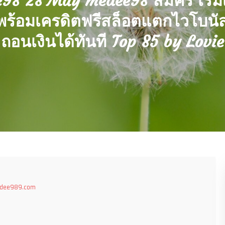
98 28 May medee98 สมัคร เริ่มเ
ีพร้อมเครดิตฟรีสล็อตแตกไวโบนั
ถอนเงินได้ทันที Top 85 by Lovie
dee989.com