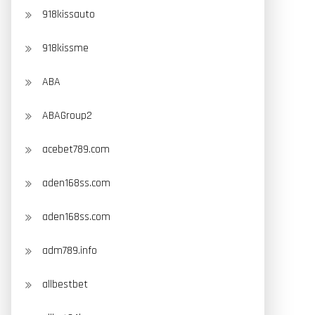
918kissauto
918kissme
ABA
ABAGroup2
acebet789.com
aden168ss.com
aden168ss.com
adm789.info
allbestbet