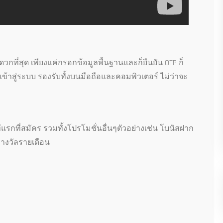
ี่สุด เพียงแค่กรอกข้อมูลพื้นฐานและก็ยืนยัน OTP ก็
้าสู่ระบบ รองรับทั้งบนมือถือและคอมพิวเตอร์ ไม่ว่าจะ
่ทีแรกที่สมัคร รวมทั้งโปรโมชั่นอื่นๆตัวอย่างเช่น โบนัสฝาก
รางวัลรายเดือน