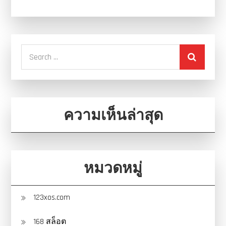
Search
for:
ความเห็นล่าสุด
หมวดหมู่
123xos.com
168 สล็อต