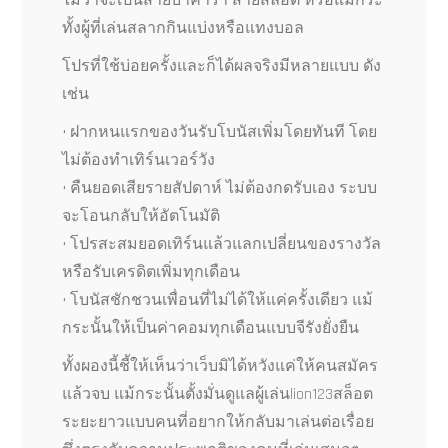
ไม่ว่าจะเป็นสายบาคาร่า สายสล็อต หรือแม้กระ
ทั้งผู้ที่เล่นสลากกินแบ่งหรือแทงบอล
โปรที่ใช้บ่อยครั้งและก็ได้ผลจริงมีหลายแบบ ดัง
เช่น
• ฝากหนแรกของวันรับโบนัสเพิ่มโดยทันที โดย
ไม่ต้องทำเทิร์นเวอร์วัง
• คืนยอดเสียรายสัปดาห์ ไม่ต้องกดรับเอง ระบบ
จะโอนกลับให้อัตโนมัติ
• โปรสะสมยอดเทิร์นแล้วแลกเปลี่ยนของรางวัล
หรือรับเครดิตเพิ่มทุกเดือน
• โบนัสชักชวนเพื่อนที่ไม่ได้ให้แค่ครั้งเดียว แม้
กระนั้นให้เป็นค่าคอมทุกเดือนแบบจีรังยั่งยืน
ทั้งผองนี้ชี้ให้เห็นว่าเว็บมิได้หวังแค่ให้คนสมัคร
แล้วจบ แม้กระนั้นตั้งมั่นดูแลผู้เล่นlion123สล็อต
ระยะยาวแบบคนที่อยากให้กลับมาเล่นต่อเรื่อย