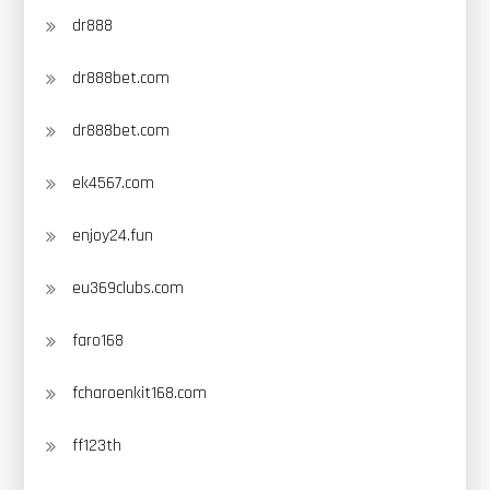
dr888
dr888bet.com
dr888bet.com
ek4567.com
enjoy24.fun
eu369clubs.com
faro168
fcharoenkit168.com
ff123th