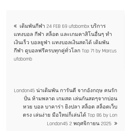
แนะแนว
เดิมพันกีฬา 24 FEB 69 ufabombx บริการ
เรื่อง
แทงบอล กีฬา สล็อต และเกมคาสิโนอื่นๆ ทำ
เงินเร็ว บอลยูฟ่า แทงบอลเงินสดได้ เดิมพัน
กีฬา ดูบอลฟรีครบทุกคู่ทั่วโลก Top 71 by Marcus
ufabomb
London45 น่าเดิมพัน การันตี จากอังกฤษ คนรัก
ปั่น ห้ามพลาด เกมสด เล่นกันสดๆจากบ่อน
หวย บอล บาคาร่า ยิงปลา สล็อต สล็อตเว็บ
ตรง เล่นง่าย มือใหม่ก็เล่นได้ Top 86 by Lon
London45 2 พฤศจิกายน 2025