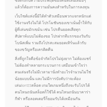
ซึ่งตรงกับความประพฤติของคนที่เล่นเสมอๆ
แล้วก็ต้องการความมั่นคงสำหรับในการลงทุน
เว็บไซต์แห่งนี้มิได้ทำตัวเสมือนพวกแจกหนักแต่
ใช้งานจริงไม่ได้ โปรโมชันของเขาเน้นย้ำให้กับ
ผู้ที่เล่นขมักเขม้น เช่น โปรคืนยอดเสียทุก
สัปดาห์แบบไม่ต้องขอ โปรฝากทีแรกของวันรับ
โบนัสเพิ่ม รวมถึงโปรสะสมยอดเทิร์นแล้วรับ
ของขวัญหรือเครดิตคืน
สิ่งที่ถูกใจคือข้อจำกัดโปรไม่ยุ่งยาก ไม่ต้องแชร์
ไม่ต้องทำหลายกระบวนการ เสมือนเข้าใจว่า
คนเล่นจริงไม่มีเวลามานั่งทำอะไรจำนวนไม่ใช่
น้อยแบบนั้น และไม่มีการบังคับว่าจะต้อง
เล่นlion123สล็อต เกมใดเกมหนึ่งถึงจะรับโปรได้
คนไหนถนันสล็อตก็ใช้ได้ คนไหนถนันบาคาร่า
กีฬา หรือลอตเตอรี่ก็ยอมรับได้เหมือนกัน