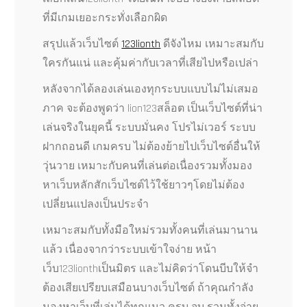
ที่มีเกมเยอะกระทั่งเลือกผิด
สรุปแล้วเว็บไซต์
123lionth
ดีจังไหม เหมาะสมกับ
ใครกันแน่ และคุ้มค่ากับเวลาที่เสียไปหรือเปล่า
หลังจากได้ลองเล่นเองทุกระบบแบบไม่ไม่เสมอ
ภาค จะต้องพูดว่า lion123สล็อต เป็นเว็บไซต์ที่น่า
เล่นจริงในยุคนี้ ระบบมั่นคง โปรไม่เวอร์ ระบบ
ฝากถอนดี เกมครบ ไม่ต้องย้ายไปเว็บไซต์อื่นให้
วุ่นวาย เหมาะกับคนที่เล่นต่อเนื่องรวมทั้งมอง
หาเว็บหลักสักเว็บไซต์ไว้ใช้ยาวๆโดยไม่ต้อง
เปลี่ยนแปลงเป็นประจำ
เหมาะสมกับทั้งมือใหม่รวมทั้งคนที่เล่นมานาน
แล้ว เนื่องจากว่าระบบเข้าใจง่าย หน้า
เว็บ123lionthเป็นมิตร และไม่คิดว่าโดนบีบให้จำ
ต้องเสียเปรียบเสมือนบางเว็บไซต์ ถ้าคุณกำลัง