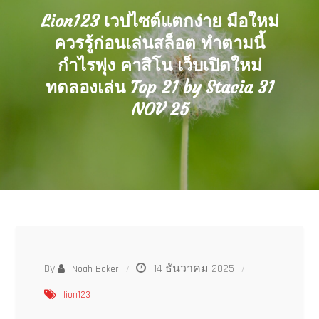
Lion123 เวปไซต์แตกง่าย มือใหม่
ควรรู้ก่อนเล่นสล็อต ทำตามนี้
กำไรพุ่ง คาสิโน เว็บเปิดใหม่
ทดลองเล่น Top 21 by Stacia 31
NOV 25
By
14 ธันวาคม 2025
Noah Baker
lion123