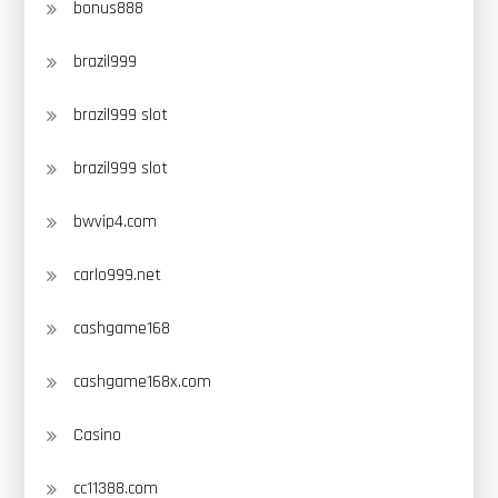
bonus888
brazil999
brazil999 slot
brazil999 slot
bwvip4.com
carlo999.net
cashgame168
cashgame168x.com
Casino
cc11388.com