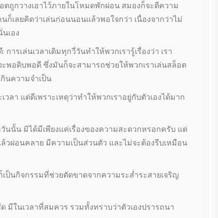
่นสล็อตถูกวางเอาไว้ภายในโหมดพักผ่อน สมองก็จะตีความ
ก็เลยคิดว่าเล่นก่อนนอนแล้วพอใจกว่า เนื่องจากว่าไม่
ั่นเอง
: การเล่นเวลาเดิมทุกวี่วันทำให้พวกเรารู้เรื่องว่า เรา
พอดิบพอดี ซึ่งมันก็จะสามารถช่วยให้พวกเราเล่นสล็อต
กินความจำเป็น
ยะเวลา แต่ดีเพราะเหตุว่าทำให้พวกเราอยู่กับตัวเองได้มาก
กวันนั้น มิได้มีเพียงแค่เรื่องของความสะดวกหรอกครับ แต่
แล้วผ่อนคลาย มีความเป็นส่วนตัว และไม่จะต้องรีบเหมือน
ๆก็เป็นกิจกรรมที่ช่วยตัดขาดจากความระส่ำระสายเจริญ
วะที่ชัด มีในเวลาที่สมควร รวมทั้งทราบว่าตัวเองปรารถนา