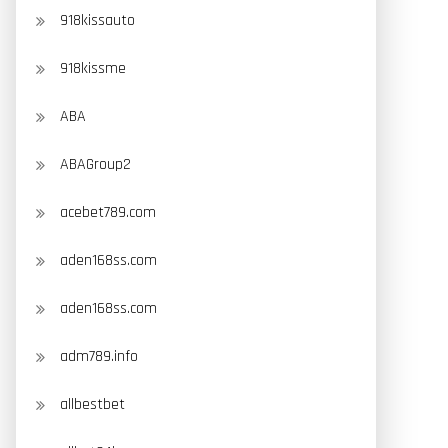
918kissauto
918kissme
ABA
ABAGroup2
acebet789.com
aden168ss.com
aden168ss.com
adm789.info
allbestbet