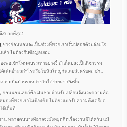
้สบายที่สุด?
t
ช่วงก่อนนอนจะเป็นช่วงที่พวกเราเริ่มปล่อยตัวปล่อยใจ
ล้ว ไม่ต้องรีบข้อมูลเยอะ
ียงพอเข้าโหมดบรรเทาอย่างงี้ มันก็แปลงเป็นกิจกรรม
ไม่ได้เน้นย้ำผลกำไรหรือโบนัสใหญ่กันเลยล่ะครับผม ฮ่า…
วามปั่นป่วนระหว่างวันได้ง่ายมากยิ่งขึ้น
otpg ก่อนนอนเลยก็คือ มันช่วยสำหรับเปลี่ยนจังหวะความคิด
าสมองที่พวกเราไม่ต้องคิด ไม่ต้องแบกรับความตึงเครียด
้เต็มที่
าน หลายคนบางทีอาจจะยังหยุดคิดเรื่องงานมิได้ครับ แม้