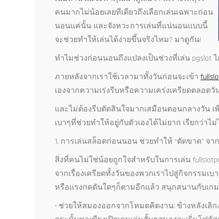
คนมากไม่น้อยเลยทีเดียวถึงเลือกเล่นเฉพาะก่อน
นอนแค่นั้น และจังหวะการเล่นที่แน่นอนแบบนี้
จะช่วยทำให้เล่นได้ง่ายขึ้นจริงไหม? มาดูกัน!
ทำไมช่วงก่อนนอนถึงแปลงเป็นช่วงที่เล่น pgslot ได
ภายหลังจากเราใช้เวลามาทั้งวันก่อนจะเข้า
fullslo
เองจากความเร่งรีบหรือความเคร่งเครียดตลอดวันแ
และไม่ต้องรีบตัดสินใจมากเสมือนตอนกลางวัน เพ
เบาๆที่ช่วยทำให้อยู่กับตัวเองได้ไม่ยาก เรียกว่า
1. การเล่นสล็อตก่อนนอน ช่วยทำให้ “ตัดขาด” จากค
สิ่งที่คนไม่ใช่น้อยถูกใจสำหรับในการเล่น fullsl
จากเรื่องเครียดทั้งวันของพวกเราไปสู่กิจกรรมเบ
หรือแรงกดดันใดๆก็ตามอีกแล้ว สนุกสนานกับเกมได
• ช่วยให้สมองออกจากโหมดคิดงาน: ข้างหลังเลิกง