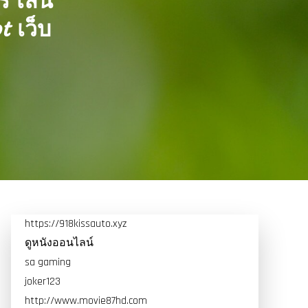
 เล่น
t เว็บ
https://918kissauto.xyz
ดูหนังออนไลน์
sa gaming
joker123
http://www.movie87hd.com