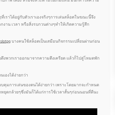
ัสกับภาพ เสียง หรือจังหวะด้านในเกมแทน มันก็ทำให้ความ
ๆที่เราได้อยู่กับตัวเราเองจริงๆการเล่นสล็อตในขณะนี้จึง
กงาน เวลา หรือสิ่งรบกวนต่างๆทำให้เกิดความรู้สึก
lslotpg
บางคนใช้สล็อตเป็นเสมือนกิจกรรมเปลี่ยนผ่านก่อน
วยดึงพวกเราออกมาจากความตึงเครียด แล้วก็ไปสู่โหมดพัก
นเองได้ง่ายกว่า
 ชอบควบคุมการเล่นของตนได้ง่ายกว่า เพราะโดยมากจะกำหนด
หยุดกล้วยๆซึ่งมันก็ได้แก่การใช้เวลาสั้นๆก่อนนอนที่ดีนะ