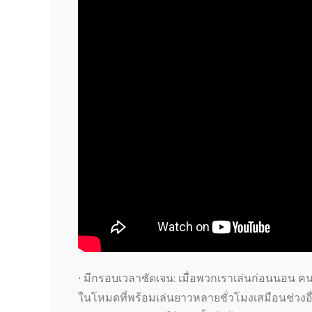
• มีกรอบเวลาชัดเจน: เมื่อพวกเราเล่นก่อนนอน ค
ในโหมดที่พร้อมเล่นยาวหลายชั่วโมงเสมือนช่วงอื