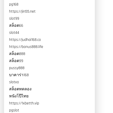
pg168
https://jin55.net
slot99
สล็อต66
slot44
https://judhai168.co
https://bonus888.life
สล็อต888
สล็อต99
pussy888
บาคาร่า168
slotxo
สล็อตทดลอง
หนังโป๊ไทย
https://1xbetth.vip
pgslot