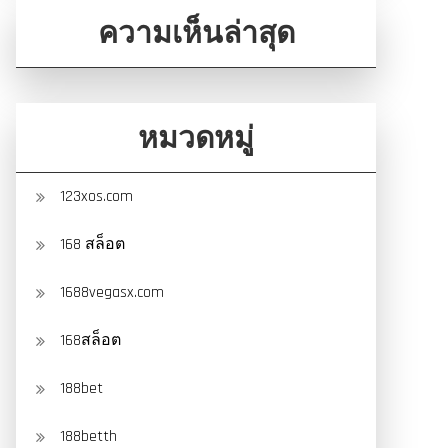
ความเห็นล่าสุด
หมวดหมู่
123xos.com
168 สล็อต
1688vegasx.com
168สล็อต
188bet
188betth