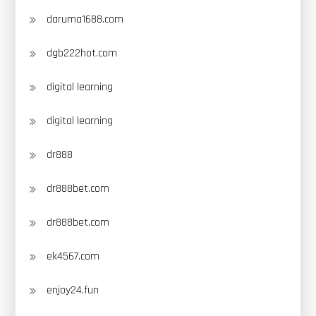
daruma1688.com
dgb222hot.com
digital learning
digital learning
dr888
dr888bet.com
dr888bet.com
ek4567.com
enjoy24.fun