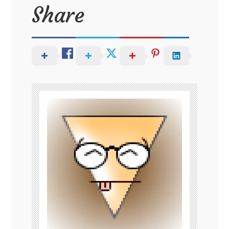
Share