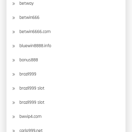
betway
betwin666
betwin6666.com
bluewin8888.info
bonus888
brazil999
brazil999 slot
brazil999 slot
bwvip4.com
carlo999.net