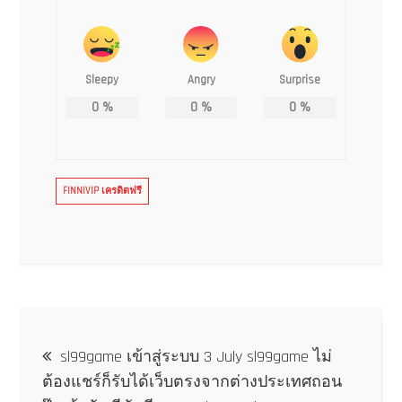
Sleepy
Angry
Surprise
0
%
0
%
0
%
FINNIVIP เครดิตฟรี
แนะแนว
sl99game เข้าสู่ระบบ 3 July sl99game ไม่
เรื่อง
ต้องแชร์ก็รับได้เว็บตรงจากต่างประเทศถอน