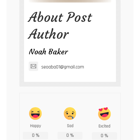
About Post
Author
Noah Baker
seoaba01@gmail.com
Happy
Sad
Excited
0
%
0
%
0
%