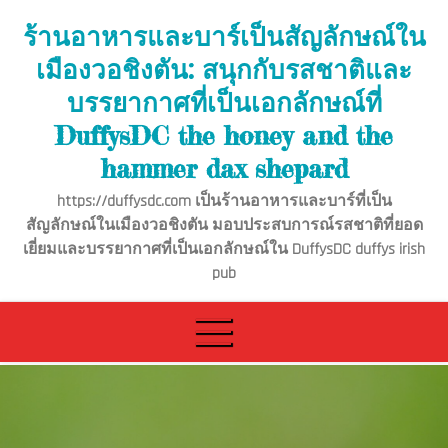
Skip
ร้านอาหารและบาร์เป็นสัญลักษณ์ใน
to
เมืองวอชิงตัน: สนุกกับรสชาติและ
content
บรรยากาศที่เป็นเอกลักษณ์ที่
DuffysDC the honey and the
hammer dax shepard
https://duffysdc.com เป็นร้านอาหารและบาร์ที่เป็น
สัญลักษณ์ในเมืองวอชิงตัน มอบประสบการณ์รสชาติที่ยอด
เยี่ยมและบรรยากาศที่เป็นเอกลักษณ์ใน DuffysDC duffys irish
pub