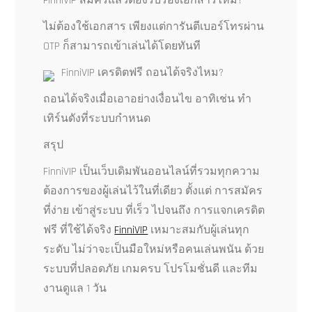
FinniVIP สมัครแล้วต้องรับรองเอกสารไหม?
ไม่ต้องใช้เอกสาร เพียงแต่การันตีเบอร์โทรผ่าน
OTP ก็สามารถเข้าเล่นได้โดยทันที
FinniVIP เครดิตฟรี ถอนได้จริงไหม?
ถอนได้จริงเมื่อเอาอย่างเงื่อนไข อาทิเช่น ทำ
เทิร์นดังที่ระบบกำหนด
สรุป
FinniVIP เป็นเว็บเดิมพันออนไลน์ที่รวมทุกความ
ต้องการของผู้เล่นไว้ในที่เดียว ตั้งแต่ การสมัคร
ที่ง่าย เข้าสู่ระบบ ที่เร็ว ไปจนถึง การแจกเครดิต
ฟรี ที่ใช้ได้จริง
FinniVIP
เหมาะสมกับผู้เล่นทุก
ระดับ ไม่ว่าจะเป็นมือใหม่หรือคนเล่นพนัน ด้วย
ระบบที่ปลอดภัย เกมครบ โปรโมชั่นดี และทีม
งานดูแล 1 วัน