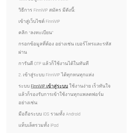
วิธีการ FinniVIP สมัคร มีดังนี้:
เข้าสู่เว็บไซต์ FinniVIP
คลิก “ลงทะเบียน”
กรอกข้อมูลที่ต้อง อย่างเช่น เบอร์โทรและรหัส
ผ่าน
การันตี OTP แล้วก็ใช้งานได้ในทันที
2. เข้าสู่ระบบ FinniVIP ได้ทุกหนทุกแห่ง
ระบบ
FinniVIP เข้าสู่ระบบ
ใช้งานง่าย เร็วทันใจ
แล้วก็รองรับการเข้าใช้งานทุกแพลตฟอร์ม
อย่างเช่น:
มือถือระบบ iOS รวมทั้ง Android
แท็บเล็ตรวมทั้ง iPad