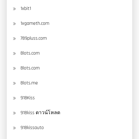
1xbit1
1xgameth.com
789pluss.com
8lots.com
8lots.com
8lots.me
918Kiss
918kiss ดาวน์โหลด
918kissauto