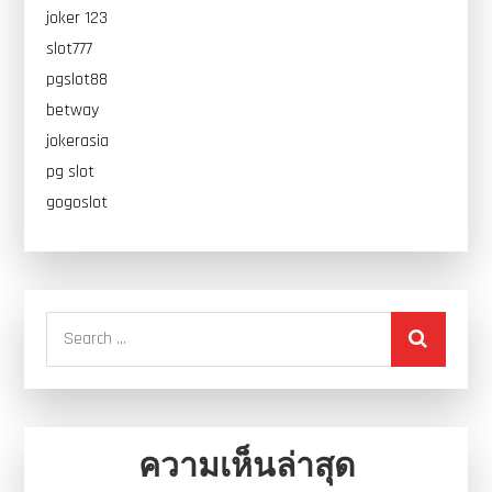
joker 123
slot777
pgslot88
betway
jokerasia
pg slot
gogoslot
Search
for:
ความเห็นล่าสุด