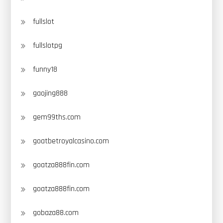
fullslot
fullslotpg
funny18
gaojing888
gem99ths.com
goatbetroyalcasino.com
goatza888fin.com
goatza888fin.com
gobaza88.com