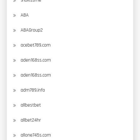
918kissme
ABA
ABAGroup2
acebet789.com
aden168ss.com
aden168ss.com
adm789.info
allbestbet
allbet24hr
allone745s.com