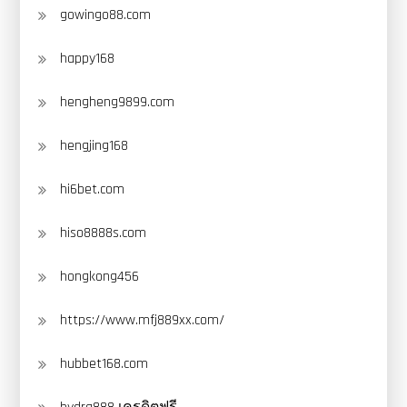
gowingo88.com
happy168
hengheng9899.com
hengjing168
hi6bet.com
hiso8888s.com
hongkong456
https://www.mfj889xx.com/
hubbet168.com