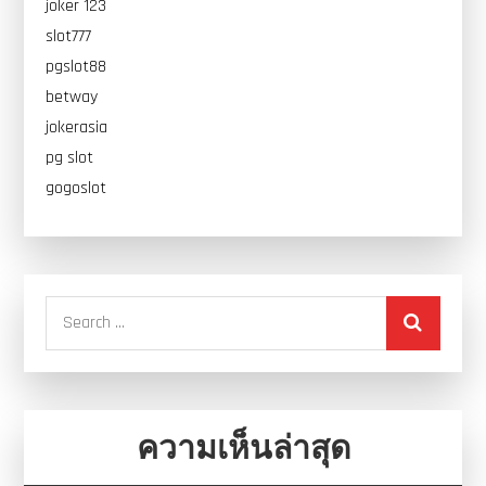
joker 123
slot777
pgslot88
betway
jokerasia
pg slot
gogoslot
Search
for:
ความเห็นล่าสุด