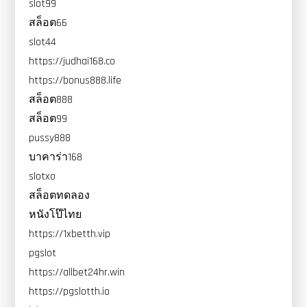
slot99
สล็อต66
slot44
https://judhai168.co
https://bonus888.life
สล็อต888
สล็อต99
pussy888
บาคาร่า168
slotxo
สล็อตทดลอง
หนังโป๊ไทย
https://1xbetth.vip
pgslot
https://allbet24hr.win
https://pgslotth.io