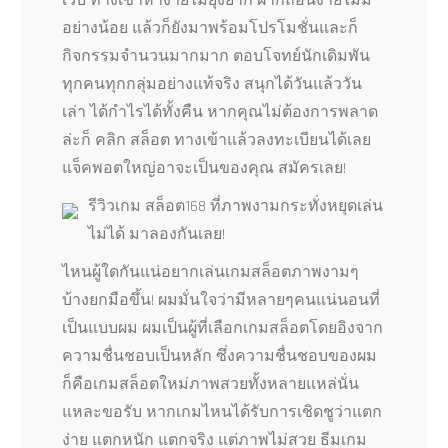
เว็บ ทางเข้าหาง่ายไม่ยุ่งยาก ฝากถอนง่ายไม่มี
อย่างน้อย แล้วก็ยังมาพร้อมโปรโมชั่นและก็
กิจกรรมจำนวนมากมาก ตอบโจทย์นักเดิมพัน
ทุกคนทุกกลุ่มอย่างแท้จริง สนุกได้วันแล้ววัน
เล่า ได้กำไรได้ทั้งคืน หากคุณไม่ต้องการพลาด
ล่ะก็ คลิก สล็อต ทางเข้าแล้วลงทะเบียนได้เลย
แจ็คพอตใหญ่อาจะเป็นของคุณ สมัครเลย!
รีวิวเกม สล็อต168 ที่ภาพงามกระทั่งหยุดเล่น
ไม่ได้ มาลองกันเลย!
ไหนผู้ใดกันแน่อยากเล่นเกมสล็อตภาพงามๆ
บ้างยกมือขึ้น! ผมมั่นใจว่ามีหลายๆคนแน่นอนที่
เป็นแบบผม ผมเป็นผู้ที่เลือกเกมสล็อตโดยอิงจาก
ความชื่นชอบเป็นหลัก ซึ่งความชื่นชอบของผม
ก็คือเกมสล็อตใหม่ภาพสวยทั้งหลายแหล่นั่น
แหละขอรับ หากเกมไหนได้รับการเชิดชูว่าแตก
ง่าย แตกหนัก แตกจริง แต่ภาพไม่สวย ธีมเกม