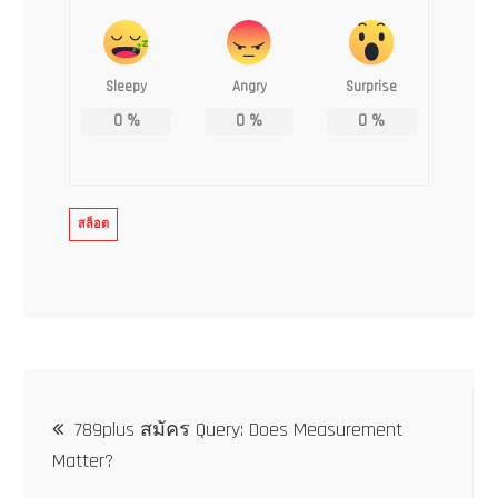
Sleepy
Angry
Surprise
0
%
0
%
0
%
สล็อต
แนะแนว
789plus สมัคร Query: Does Measurement
เรื่อง
Matter?