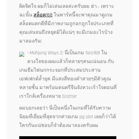
ผิดจิตใจ ผมก็ไม่เล่นเลยล่ะครับผม ฮ่า… เพราะ
ฉะนั้น
สล็อต168
ในพาร์ทนี้จะพาคุณมาดูเกม
สล็อตแตกดีที่มีภาพงามถูกอกถูกใจประเภทที่
คุณเล่นจนถึงหยุดมิได้แน่ๆ จะมีเกมอะไรบ้าง
มาลองกัน!
• Mahjong Ways 2: นี่เป็นเกม faro168 ใน
ดวงใจของผมแล้วก็หลายๆคนแน่นอน กับ
เกมธีมไพ่นกกระจอกที่ประสมประสาน
เอฟเฟกต์ล้ำยุค มีแสงสีทองคำสวยๆมีตัวคูณ
หลายชั้น มาพร้อมดนตรีจีนจังหวะเร้าใจตอนที่
เราใกล้เครื่องหมาย Scatter
ผมบอกเลยว่า นี่เป็นหนึ่งในเกมที่ได้รับความ
นิยมที่เยี่ยมที่สุดจากค่ายเกม pg slot เลยก็ว่าได้
ใครกันแน่ชอบก็จำต้องมาลองครับผม