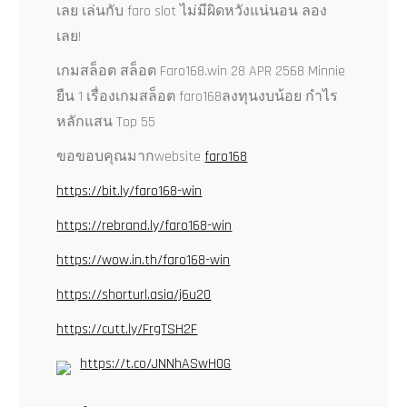
เลย เล่นกับ faro slot ไม่มีผิดหวังแน่นอน ลอง
เลย!
เกมสล็อต สล็อต Faro168.win 28 APR 2568 Minnie
ยืน 1 เรื่องเกมสล็อต faro168ลงทุนงบน้อย กำไร
หลักแสน Top 55
ขอขอบคุณมากwebsite
faro168
https://bit.ly/faro168-win
https://rebrand.ly/faro168-win
https://wow.in.th/faro168-win
https://shorturl.asia/j6u20
https://cutt.ly/FrgTSH2F
https://t.co/JNNhASwH0G