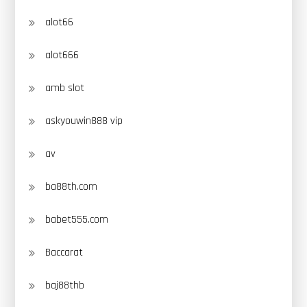
alot66
alot666
amb slot
askyouwin888 vip
av
ba88th.com
babet555.com
Baccarat
baj88thb