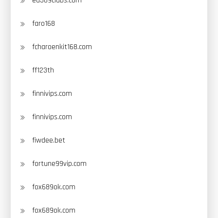
eu369clubs.com
faro168
fcharoenkit168.com
ff123th
finnivips.com
finnivips.com
fiwdee.bet
fortune99vip.com
fox689ok.com
fox689ok.com