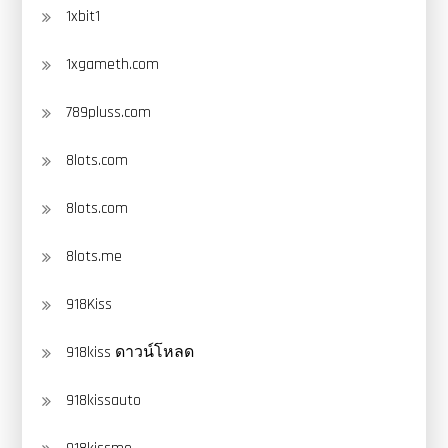
1xbit1
1xgameth.com
789pluss.com
8lots.com
8lots.com
8lots.me
918Kiss
918kiss ดาวน์โหลด
918kissauto