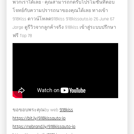
พวกเราได้เลย
• คุณสามารถกดรับโปรโมชั่นที่ตอบ
โจทย์กับความปรารถนาของคุณได้เลย
ทางเข้า
918Kiss ดาวน์โหลด918kiss 918kissauto.io 26 June 67
Jorge ดูรีวิวจากลูกค้าจริง 918kiss เข้าสู่ระบบปรึกษา
ฟรี Top 78
ขอขอบพระคุณby web
918kiss
https://bit.ly/918kissauto-io
https://rebrand.ly/918kissauto-io