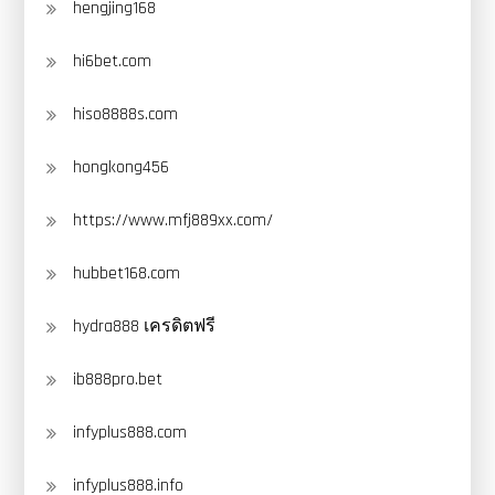
hengjing168
hi6bet.com
hiso8888s.com
hongkong456
https://www.mfj889xx.com/
hubbet168.com
hydra888 เครดิตฟรี
ib888pro.bet
infyplus888.com
infyplus888.info