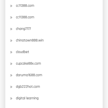
cc11388.com
cc11388.com
chang7777
chinatown888.win
cloudbet
cupcake88x.com
daruma1688.com
dgb222hot.com
digital learning