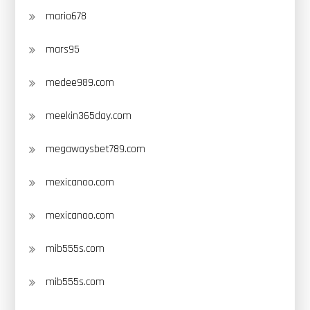
mario678
mars95
medee989.com
meekin365day.com
megawaysbet789.com
mexicanoo.com
mexicanoo.com
mib555s.com
mib555s.com