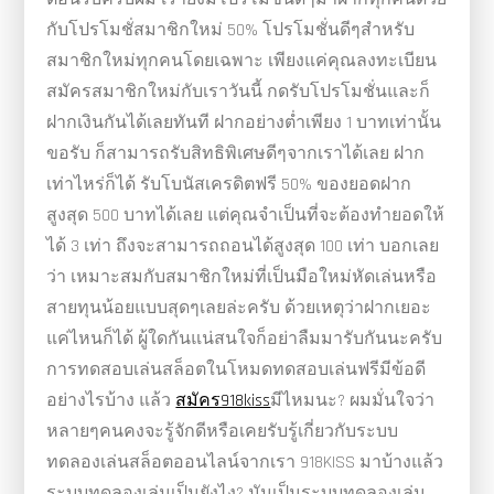
กับโปรโมชั่สมาชิกใหม่ 50% โปรโมชั่นดีๆสำหรับ
สมาชิกใหม่ทุกคนโดยเฉพาะ เพียงแค่คุณลงทะเบียน
สมัครสมาชิกใหม่กับเราวันนี้ กดรับโปรโมชั่นและก็
ฝากเงินกันได้เลยทันที ฝากอย่างต่ำเพียง 1 บาทเท่านั้น
ขอรับ
ก็สามารถรับสิทธิพิเศษดีๆจากเราได้เลย ฝาก
เท่าไหร่ก็ได้ รับโบนัสเครดิตฟรี 50% ของยอดฝาก
สูงสุด 500 บาทได้เลย
แต่คุณจำเป็นที่จะต้องทำยอดให้
ได้ 3 เท่า ถึงจะสามารถถอนได้สูงสุด 100 เท่า บอกเลย
ว่า เหมาะสมกับสมาชิกใหม่ที่เป็นมือใหม่หัดเล่นหรือ
สายทุนน้อยแบบสุดๆเลยล่ะครับ ด้วยเหตุว่าฝากเยอะ
แค่ไหนก็ได้ ผู้ใดกันแน่สนใจก็อย่าลืมมารับกันนะครับ
การทดสอบเล่นสล็อตในโหมดทดสอบเล่นฟรีมีข้อดี
อย่างไรบ้าง แล้ว
สมัคร918kiss
มีไหมนะ?
ผมมั่นใจว่า
หลายๆคนคงจะรู้จักดีหรือเคยรับรู้เกี่ยวกับระบบ
ทดลองเล่นสล็อตออนไลน์จากเรา 918KISS
มาบ้างแล้ว
ระบบทดลองเล่นเป็นยังไง? มันเป็นระบบทดลองเล่น