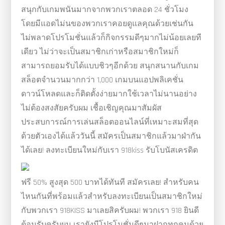
สนุกกับเกมพนันมากจากพวกเราตลอด 24 ชั่วโมง
โดยมีแอดไม่นของพวกเราคอยดูแลคุณด้วยเช่นกัน
ไม่พลาดโปรโมชั่นแล้วก็กิจกรรมดีๆมากไม่น้อยเลยที
เดียว ไม่ว่าจะเป็นสมาชิกเก่าหรือสมาชิกใหม่ก็
สามารถยอมรับได้แบบชิวๆอีกด้วย สนุกสนานกับเกม
สล็อตจำนวนมากกว่า 1,000 เกมบนแอปพลิเคชั่น
ดาวน์โหลดและก็ติดตั้งง่ายมากใช้เวลาไม่นานอย่าง
ไม่ต้องสงสัยครับผม เชื้อเชิญคุณมาสัมผัส
ประสบการณ์การเล่นสล็อตออนไลน์ที่เหมาะสมที่สุด
ด้วยตัวเองได้แล้ววันนี้ สมัครเป็นสมาชิกแล้วมาฝ่ากัน
ได้เลย!
ลงทะเบียนใหม่กับเรา 918kiss รับโบนัสเครดิต
ฟรี 50% สูงสุด 500 บาทได้ทันที สมัครเลย!
สำหรับคน
ไหนกันที่พร้อมแล้วสำหรับลงทะเบียนเป็นสมาชิกใหม่
กับพวกเรา 918KISS มาเลยสิครับผม! พวกเรา 918 ยินดี
ต้อนรับครับผม เรายังมีโปรโมชั่นดีๆมาฝากทุกคนด้วย