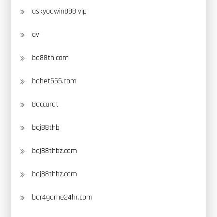
askyouwin888 vip
av
ba88th.com
babet555.com
Baccarat
baj88thb
baj88thbz.com
baj88thbz.com
bar4game24hr.com