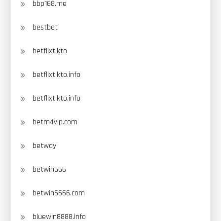
bbp168.me
bestbet
betflixtikto
betflixtikto.info
betflixtikto.info
betm4vip.com
betway
betwin666
betwin6666.com
bluewin8888.info