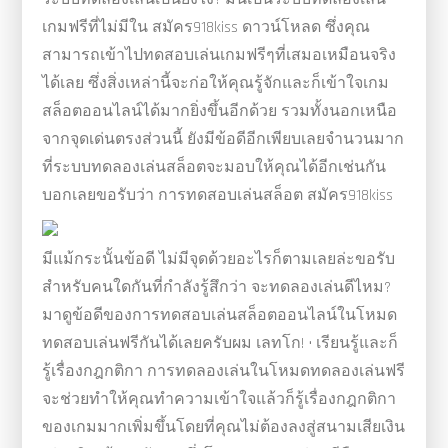
เกมฟรีที่ไม่มีใน สมัคร918kiss ดาวน์โหลด ซึ่งคุณ
สามารถเข้าไปทดสอบเล่นเกมฟรีๆที่เสมอเหมือนจริง
ได้เลย ซึ่งสิ่งเหล่านี้จะก่อให้คุณรู้จักและก็เข้าใจเกม
สล็อตออนไลน์ได้มากยิ่งขึ้นอีกด้วย รวมทั้งนอกเหนือ
จากจุดเด่นตรงส่วนนี้ ยังมีข้อดีอีกเพียบเลยจำนวนมาก
ที่ระบบทดลองเล่นสล็อตจะมอบให้คุณได้อีกเช่นกัน
บอกเลยขอรับว่า
การทดสอบเล่นสล็อต สมัคร918kiss
มีแม้กระนั้นข้อดี ไม่มีจุดด้วยอะไรก็ตามเลยล่ะขอรับ
สำหรับคนใดกันที่กำลังรู้สึกว่า จะทดลองเล่นดีไหม?
มาดูข้อดีของการทดสอบเล่นสล็อตออนไลน์ในโหมด
ทดสอบเล่นฟรีกันได้เลยครับผม เลทโก!
• เรียนรู้และก็
รู้เรื่องกฎกติกา การทดลองเล่นในโหมดทดลองเล่นฟรี
จะช่วยทำให้คุณทำความเข้าใจแล้วก็รู้เรื่องกฎกติกา
ของเกมมากเพิ่มขึ้นโดยที่คุณไม่ต้องลงสู่สนามเสียเงิน