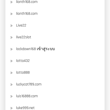
lionth168.com
lionth168.com
Live22
live22slot
lockdown168 เข้าสู่ระบบ
lotto432
lotto888
luckycat789.com
luis16888.com
luke999.net