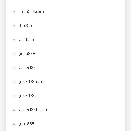
item388.com
jbo355
Jinda55
jinda888
Joker123
joker123auto
joker123th
Joker123th.com
juad888