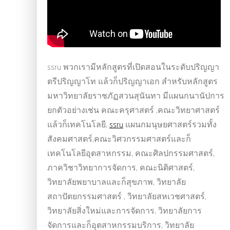
ssru พวกเรามีหลักสูตรที่เปิดสอนในระดับปริญญา
ตรีปริญญาโท แล้วก็ปริญญาเอก สำหรับหลักสูตร
มหาวิทยาลัยราชภัฏสวนสุนันทา มีแผนกนานัปการ
ยกตัวอย่างเช่น คณะครุศาสตร์ ,คณะวิทยาศาสตร์
แล้วก็เทคโนโลยี,
ssru
แผนกมนุษยศาสตร์รวมทั้ง
สังคมศาสตร์,คณะวิศวกรรมศาสตร์และก็
เทคโนโลยีอุตสาหกรรม, คณะศิลปกรรมศาสตร์,
ภาควิชาวิทยาการจัดการ, คณะนิติศาสตร์,
วิทยาลัยพยาบาลและก็สุขภาพ, วิทยาลัย
สถาปัตยกรรมศาสตร์ , วิทยาลัยสหเวชศาสตร์,
วิทยาลัยสิ่งใหม่และการจัดการ, วิทยาลัยการ
จัดการและก็อุตสาหกรรมบริการ, วิทยาลัย