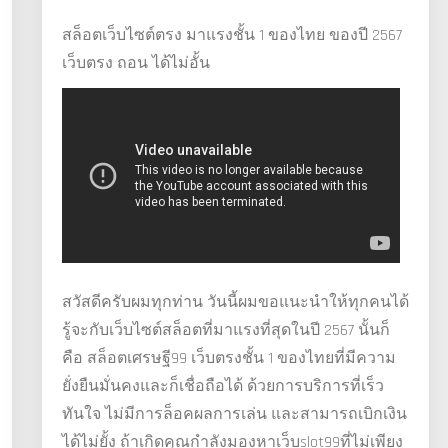
สล็อตเว็บไซต์ตรง มาแรงชั้น 1 ของไทย ของปี 2567
เว็บตรง ถอน ได้ไม่อั้น
สวัสดีครับผมทุกท่าน วันนี้ผมขอแนะนำให้ทุกคนได้
รู้จะกับเว็บไซต์สล็อตที่มาแรงที่สุดในปี 2567 นั้นก็
คือ สล็อตเศรษฐี99 เว็บตรงชั้น 1 ของไทยที่มีความ
ยั่งยืนมั่นคงและก็เชื่อถือได้ ด้วยการบริการที่เร็ว
ทันใจ ไม่มีการล็อคผลการเล่น และสามารถเบิกเงิน
ได้ไม่ยั้ง ถ้าเกิดคุณกำลังมองหาเว็บslot99ที่ไม่เพียง