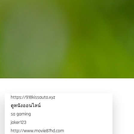
https://918kissauto.xyz
ดูหนังออนไลน์
sa gaming
joker123
http://www.movie87hd.com