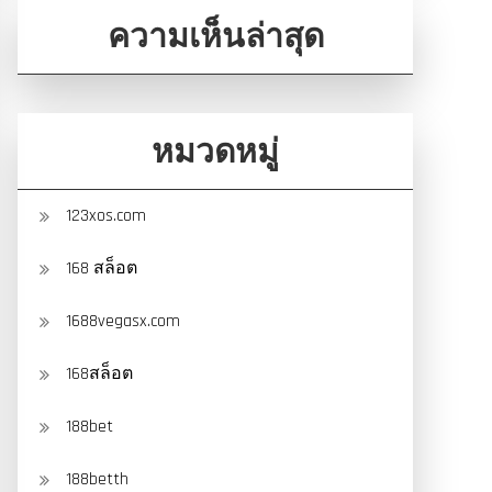
ความเห็นล่าสุด
หมวดหมู่
123xos.com
168 สล็อต
1688vegasx.com
168สล็อต
188bet
188betth