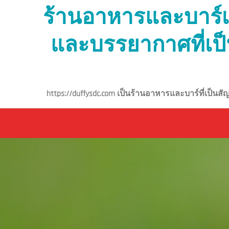
Skip
ร้านอาหารและบาร์เป
to
content
และบรรยากาศที่เป็
https://duffysdc.com เป็นร้านอาหารและบาร์ที่เป็น