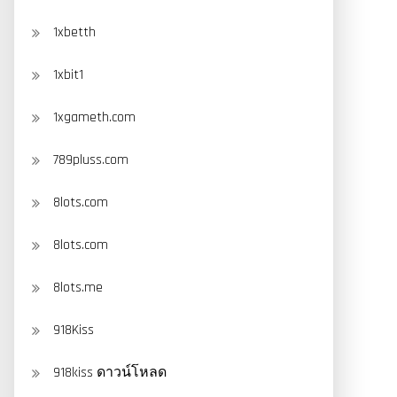
1xbetth
1xbit1
1xgameth.com
789pluss.com
8lots.com
8lots.com
8lots.me
918Kiss
918kiss ดาวน์โหลด