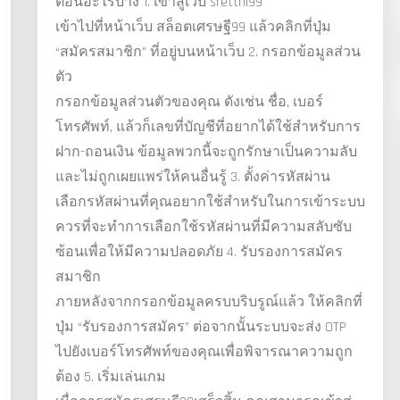
ตอนอะไรบ้าง
1. เข้าสู่เว็บ sretthi99
เข้าไปที่หน้าเว็บ สล็อตเศรษฐี99 แล้วคลิกที่ปุ่ม
“สมัครสมาชิก” ที่อยู่บนหน้าเว็บ
2. กรอกข้อมูลส่วน
ตัว
กรอกข้อมูลส่วนตัวของคุณ ดังเช่น ชื่อ, เบอร์
โทรศัพท์, แล้วก็เลขที่บัญชีที่อยากได้ใช้สำหรับการ
ฝาก-ถอนเงิน ข้อมูลพวกนี้จะถูกรักษาเป็นความลับ
และไม่ถูกเผยแพร่ให้คนอื่นรู้
3. ตั้งค่ารหัสผ่าน
เลือกรหัสผ่านที่คุณอยากใช้สำหรับในการเข้าระบบ
ควรที่จะทำการเลือกใช้รหัสผ่านที่มีความสลับซับ
ซ้อนเพื่อให้มีความปลอดภัย
4. รับรองการสมัคร
สมาชิก
ภายหลังจากกรอกข้อมูลครบบริบรูณ์แล้ว ให้คลิกที่
ปุ่ม “รับรองการสมัคร” ต่อจากนั้นระบบจะส่ง OTP
ไปยังเบอร์โทรศัพท์ของคุณเพื่อพิจารณาความถูก
ต้อง
5. เริ่มเล่นเกม