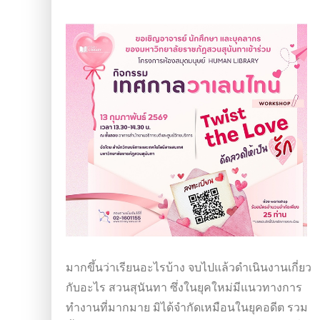
มากขึ้นว่าเรียนอะไรบ้าง จบไปแล้วดำเนินงานเกี่ยว
กับอะไร สวนสุนันทา ซึ่งในยุคใหม่มีแนวทางการ
ทำงานที่มากมาย มิได้จำกัดเหมือนในยุคอดีต รวม