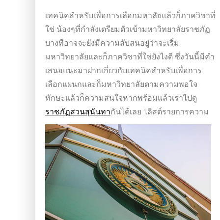
เทคนิคสำหรับเพื่อการเลือกมหาลัยแล้วก็ภาควิชาที่
ใช่
น้องๆที่กำลังเตรียมตัวเข้ามหาวิทยาลัยราชภัฏ
บางทีอาจจะยังมีความสับสนอยู่ว่าจะเริ่ม
มหาวิทยาลัยและก็ภาควิชาที่ใช่ยังไงดี ซึ่งวันนี้มีคำ
เสนอแนะมาฝากเกี่ยวกับเทคนิคสำหรับเพื่อการ
เลือกแผนกและก็มหาวิทยาลัยตามความพอใจ
ทักษะแล้วก็ความสนใจหากพร้อมแล้วเราไปดู
ราชภัฏสวนสุนันทา
กันได้เลย
1.ลิสต์รายการความ