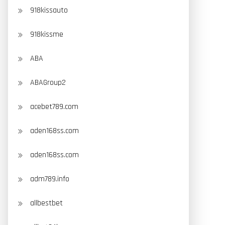
918kissauto
918kissme
ABA
ABAGroup2
acebet789.com
aden168ss.com
aden168ss.com
adm789.info
allbestbet