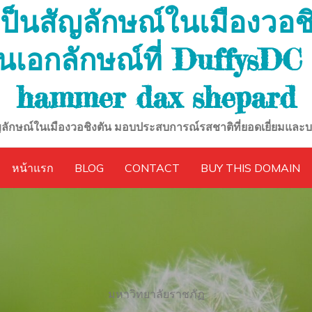
็นสัญลักษณ์ในเมืองวอชิ
นเอกลักษณ์ที่ DuffysDC
hammer dax shepard
สัญลักษณ์ในเมืองวอชิงตัน มอบประสบการณ์รสชาติที่ยอดเยี่ยมและบรร
หน้าแรก
BLOG
CONTACT
BUY THIS DOMAIN
มหาวิทยาลัยราชภัฏ