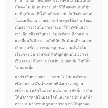
ถ้าหากคุณกำลังมองหาเว็บไซต์พนันออนไลน์ที่
มั่นคง ไม่เป็นอันตราย แล้วก็ให้ผลทดแทนที่คุ้ม
ค่าที่สุดในนาทีนี้ เลิกเสียเวลากับเว็บไซต์เอเย่นต์
โนเนมที่รอแต่ว่าจะเอาเปรียบคุณได้แล้วครับผม
เนื่องจากว่าวันนี้พวกเราจะมารีทิวทัศน์แล้วก็
เจาะลึก สล็อตเว็บตรง เว็บไซต์ตรง ที่กำลังมา
แรงที่สุดในปี 2026 สมัยที่นักเดิมพันเฉลี่ยวฉลาด
เลือก ยุคที่ต้องการของทุกคนความมั่นใจใน
เรื่องการเงิน รวมทั้งที่สำคัญที่สุดเป็นต้องการ
เว็บ 188bet ที่แจกโปรโมชั่นแบบจัดเต็ม ไม่มีกั๊ก
ไม่หมกเม็ด
คำว่า เว็บตรง ของ 188betth ไม่ใช่แค่คำชวน
เชื่อลอยๆแต่มันเป็นระบบที่ส่งตรงจากฐาน
เซิร์ฟเวอร์หลักในต่างถิ่น มีเอกสารสิทธิ์การเปิด
ให้บริการคาสิโนออนไลน์และก็การเดิมพันกีฬา
อย่างแม่นยำตามกฎหมายสากล ทำให้ทุกยอด