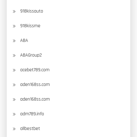
918kissauto
918kissme
ABA
ABAGroup2
acebet789.com
aden168ss.com
aden168ss.com
adm789.info
allbestbet