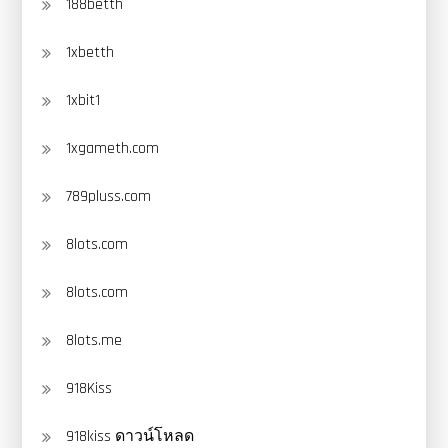
188betth
1xbetth
1xbit1
1xgameth.com
789pluss.com
8lots.com
8lots.com
8lots.me
918Kiss
918kiss ดาวน์โหลด