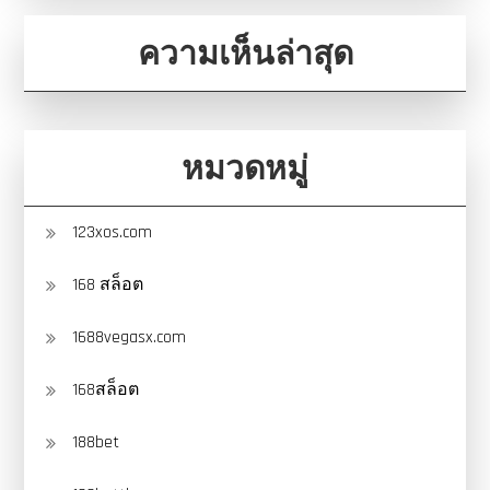
ความเห็นล่าสุด
หมวดหมู่
123xos.com
168 สล็อต
1688vegasx.com
168สล็อต
188bet