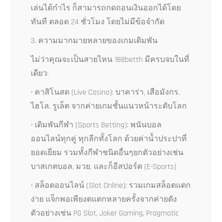
เล่นได้กำไร ก็สามารถกดถอนเงินออกได้โดย
ทันที ตลอด 24 ชั่วโมง โดยไม่มีข้อจำกัด
3. ความมากมายหลายของเกมเดิมพัน
ไม่ว่าคุณจะเป็นสายไหน 188betth มีครบจบในที่
เดียว:
• คาสิโนสด (Live Casino): บาคาร่า, เสือมังกร,
ไฮโล, รูเล็ต จากค่ายเกมชั้นแนวหน้าระดับโลก
• เดิมพันกีฬา (Sports Betting): พนันบอล
ออนไลน์ทุกคู่ ทุกลีกทั้งโลก ด้วยค่าน้ำประปาที่
ยอดเยี่ยม รวมทั้งกีฬาชนิดอื่นๆยกตัวอย่างเช่น
บาสเกตบอล, มวย, และก็อีสปอร์ต (E-Sports)
• สล็อตออนไลน์ (Slot Online): รวมเกมสล็อตแตก
ง่าย แจ็กพอเพียงตแตกหลายครั้งจากค่ายดัง
ตัวอย่างเช่น PG Slot, Joker Gaming, Pragmatic