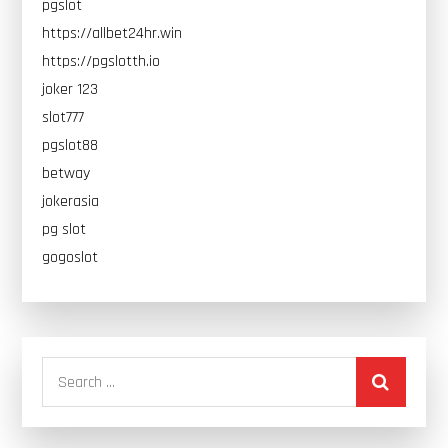
pgslot
https://allbet24hr.win
https://pgslotth.io
joker 123
slot777
pgslot88
betway
jokerasia
pg slot
gogoslot
Search
for: