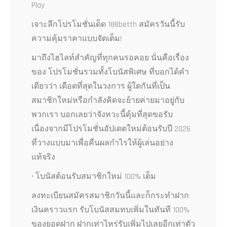
Play
เจาะลึกโปรโมชั่นเด็ด 188betth สมัครวันนี้รับ
ความคุ้มราคาแบบจัดเต็ม!
มาถึงไฮไลท์สำคัญที่ทุกคนรอคอย นั่นคือเรื่อง
ของ โปรโมชั่นรวมทั้งโบนัสพิเศษ ที่บอกได้คำ
เดียวว่า เดือดที่สุดในวงการ ผู้ใดกันที่เป็น
สมาชิกใหม่หรือกำลังคิดจะย้ายค่ายมาอยู่กับ
พวกเรา บอกเลยว่าจังหวะนี้คุ้มที่สุดขอรับ
เนื่องจากมีโปรโมชั่นอัปเดตใหม่ต้อนรับปี 2026
ที่วางแบบมาเพื่อคืนผลกำไรให้ผู้เล่นอย่าง
แท้จริง
• โบนัสต้อนรับสมาชิกใหม่ 100% เต็ม
ลงทะเบียนสมัครสมาชิกวันนี้และก็กระทำฝาก
เงินคราวแรก รับโบนัสสมทบเพิ่มในทันที 100%
ของยอดฝาก ฝากเท่าไหร่รับเพิ่มไปเลยอีกเท่าตัว