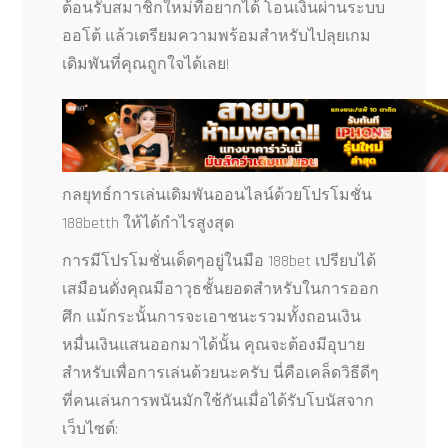
ต้อนรับสมาชิกใหม่ที่อยากได้ โอนเงินผ่านระบบ
ออโต้ แล้วเตรียมความพร้อมสำหรับไปลุยเกม
เดิมพันที่คุณถูกใจได้เลย!
กลยุทธ์การเล่นเดิมพันออนไลน์ด้วยโปรโมชั่น
188betth ให้ได้กำไรสูงสุด
การมีโปรโมชั่นเด็ดๆอยู่ในมือ 188bet เปรียบได้
เสมือนดั่งคุณมีอาวุธชั้นยอดสำหรับในการออก
ศึก แม้กระนั้นการจะเอาชนะรวมทั้งถอนเงิน
หมื่นเงินแสนออกมาได้นั้น คุณจะต้องมีอุบาย
สำหรับเพื่อการเล่นด้วยนะครับ นี่คือเคล็ดวิธีดีๆ
ที่คนเล่นการพนันมักใช้กันเมื่อได้รับโบนัสจาก
เว็บไซต์: