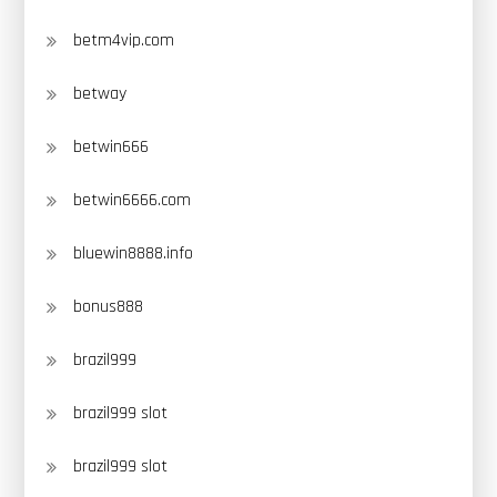
betm4vip.com
betway
betwin666
betwin6666.com
bluewin8888.info
bonus888
brazil999
brazil999 slot
brazil999 slot