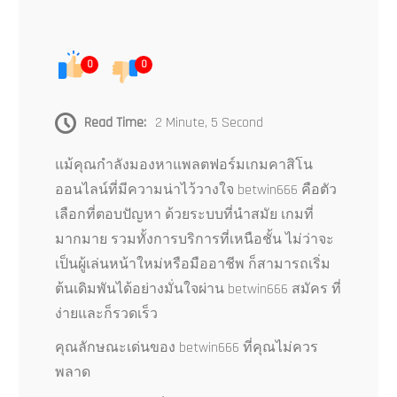
0
0
Read Time:
2 Minute, 5 Second
แม้คุณกำลังมองหาแพลตฟอร์มเกมคาสิโน
ออนไลน์ที่มีความน่าไว้วางใจ betwin666 คือตัว
เลือกที่ตอบปัญหา ด้วยระบบที่นำสมัย เกมที่
มากมาย รวมทั้งการบริการที่เหนือชั้น ไม่ว่าจะ
เป็นผู้เล่นหน้าใหม่หรือมืออาชีพ ก็สามารถเริ่ม
ต้นเดิมพันได้อย่างมั่นใจผ่าน betwin666 สมัคร ที่
ง่ายและก็รวดเร็ว
คุณลักษณะเด่นของ betwin666 ที่คุณไม่ควร
พลาด