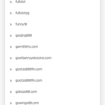
fullslot
fullslotpg
funny18
gaojing888
gem99ths.com
goatbetroyalcasino.com
goatza888fin.com
goatza888fin.com
gobaza88.com
gowingo88.com