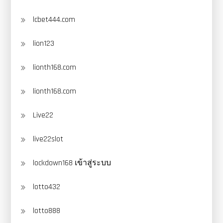
lcbet444.com
lion123
lionth168.com
lionth168.com
Live22
live22slot
lockdown168 เข้าสู่ระบบ
lotto432
lotto888