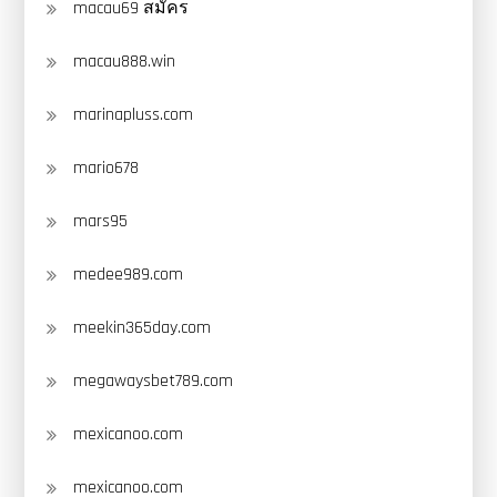
macau69 สมัคร
macau888.win
marinapluss.com
mario678
mars95
medee989.com
meekin365day.com
megawaysbet789.com
mexicanoo.com
mexicanoo.com