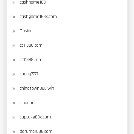
cashgame168
cashgame168x.com
Casino
cc11388.com
cc11388.com
chang7777
chinatown888.win
cloudbet
cupcake88x.com
daruma1688.com