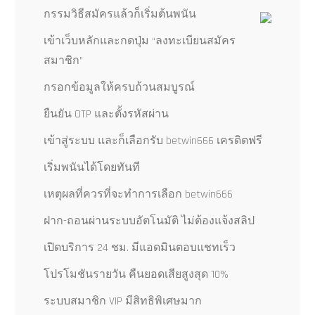
กรรมวิธีสมัครแล้วก็เริ่มต้นพนัน
เข้าเว็บหลักและกดปุ่ม “ลงทะเบียนสมัคร
สมาชิก”
กรอกข้อมูลให้ครบถ้วนสมบูรณ์
ยืนยัน OTP และตั้งรหัสผ่าน
เข้าสู่ระบบ และก็เลือกรับ betwin666 เครดิตฟรี
เริ่มพนันได้โดยทันที
เหตุผลที่ควรที่จะทำการเลือก betwin666
ฝาก-ถอนผ่านระบบอัตโนมัติ ไม่ต้องแจ้งสลิป
เปิดบริการ 24 ชม. มีแอดมินตอบแชทเร็ว
โปรโมชันรายวัน คืนยอดเสียสูงสุด 10%
ระบบสมาชิก VIP มีสิทธิพิเศษมาก