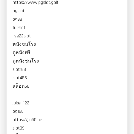
https://www.pgslot.golf
pgslot
pg99
fullslot
live22slot
หนังชนโรง
ดูหนังฟรี
ดูหนังชนโรง
slot168
slot456
สล็อต66
joker 123
pg168
https://jin55.net
slot99