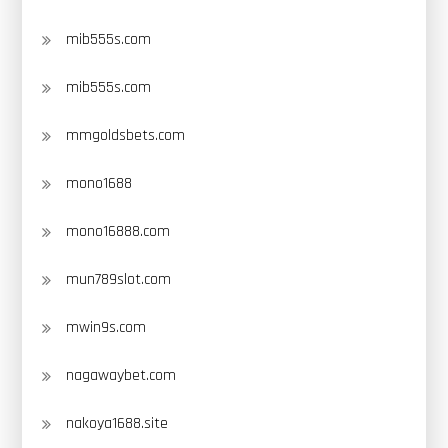
mib555s.com
mib555s.com
mmgoldsbets.com
mono1688
mono16888.com
mun789slot.com
mwin9s.com
nagawaybet.com
nakoya1688.site