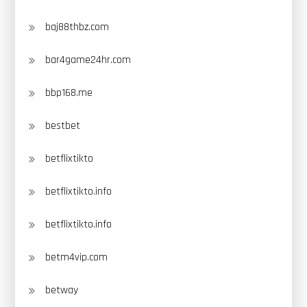
baj88thbz.com
bar4game24hr.com
bbp168.me
bestbet
betflixtikto
betflixtikto.info
betflixtikto.info
betm4vip.com
betway