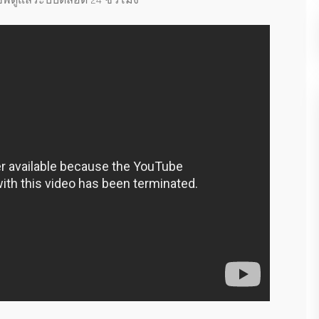
าชีพดูแลระบบตลอด 24 ชั่วโมง