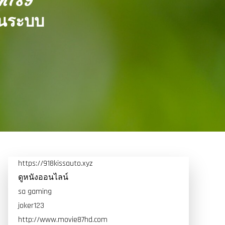
dm789
ในระบบ
https://918kissauto.xyz
ดูหนังออนไลน์
sa gaming
joker123
http://www.movie87hd.com