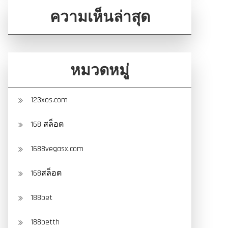
ความเห็นล่าสุด
หมวดหมู่
123xos.com
168 สล็อต
1688vegasx.com
168สล็อต
188bet
188betth