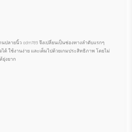
้ผ่านปลายนิ้ว adm789 จึงเปลี่ยนเป็นช่องทางลำดับแรกๆ
ใจได้ ใช้งานง่าย และเต็มไปด้วยเกมประสิทธิภาพ โดยไม่
้ยุ่งยาก