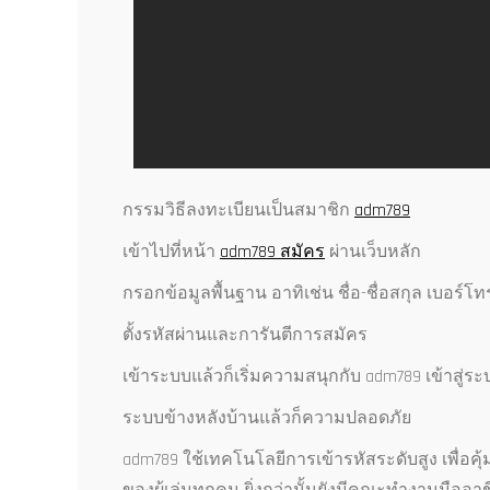
กรรมวิธีลงทะเบียนเป็นสมาชิก
adm789
เข้าไปที่หน้า
adm789 สมัคร
ผ่านเว็บหลัก
กรอกข้อมูลพื้นฐาน อาทิเช่น ชื่อ-ชื่อสกุล เบอร์
ตั้งรหัสผ่านและการันตีการสมัคร
เข้าระบบแล้วก็เริ่มความสนุกกับ adm789 เข้าสู่ระบ
ระบบข้างหลังบ้านแล้วก็ความปลอดภัย
adm789 ใช้เทคโนโลยีการเข้ารหัสระดับสูง เพื่อค