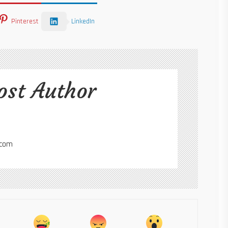
LinkedIn
Pinterest
ost Author
.com