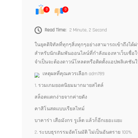
0
0
Read Time:
2 Minute, 2 Second
ในยุคดิจิทัลที่ทุกๆสิ่งทุกๆอย่างสามารถเข้าถึงได
สำหรับนักเดิมพันออนไลน์ที่กำลังมองหาเว็บเชื่อ
จำเป็นจะต้องดาวน์โหลดหรือติดตั้งแอปพลิเคชันให
เหตุผลที่คุณควรเลือก adm789
1. รวมเกมยอดนิยมมากมายสไตล์
สล็อตแตกง่ายจากค่ายดัง
คาสิโนสดแบบเรียลไทม์
บาคาร่า เสือมังกร รูเล็ต แล้วก็อีกเยอะแยะ
2. ระบบธุรกรรมอัตโนมัติ ไม่เป็นอันตราย 100%