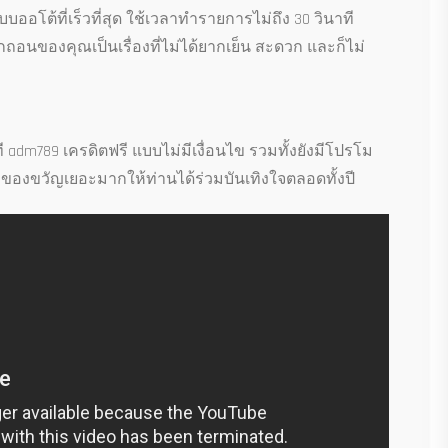
บออโต้ที่เร็วที่สุด ใช้เวลาทำรายการไม่ถึง 30 วินาที
ถอนของคุณเป็นเรื่องที่ไม่ได้ยากเย็น สะดวก และก็ไม่
ที adm789 เครดิตฟรี แบบไม่มีเงื่อนไข รวมทั้งยังมีโปรโม
ของขวัญเยอะมากให้ท่านได้ร่วมบันเทิงใจตลอดทั้งปี