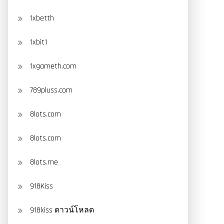
1xbetth
1xbit1
1xgameth.com
789pluss.com
8lots.com
8lots.com
8lots.me
918Kiss
918kiss ดาวน์โหลด