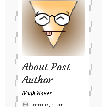
About Post
Author
Noah Baker
seoaba01@gmail.com