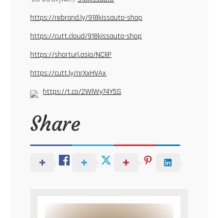
https://rebrand.ly/918kissauto-shop
https://cutt.cloud/918kissauto-shop
https://shorturl.asia/NClIP
https://cutt.ly/nrXxHVAx
https://t.co/2WlWy74Y5S
Share