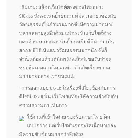
• ธีมเกม: สล็อตเว็บไซต์ตรงของไทยอย่าง
918kiss นั้นจะเน้นย้ำธีมเกมที่มีส่วนเกี่ยวข้องกับ
วัฒนธรรมเป็นจำนวนมากซึ่งมีความมากมาย
หลากหลายสูงอีกด้วย แม้กระนั้นเว็บไซต์ต่าง
แดนจำนวนมากจะเน้นย้ำเกมธีมที่มีความเป็น
สากล มิได้เน้นแนววัฒนธรรมมากนัก ซึ่งก็
จำเป็นต้องแล้วแต่นักพนันแล้วล่ะขอรับว่าจะ
ชอบธีมเกมแบบไหน แต่ว่าถ้าเกิดเรื่องความ
มากมายหลาย เราชนะแน่!
• การออกแบบ UX/UI: ในเรื่องที่เกี่ยวข้องกับการ
ดีไซน์ UX/UI นั้น เว็บไทยแท้จะให้ความสำคัญกับ
ความธรรมดา เน้นการ
ใช้งานที่เข้าใจง่าย รองรับภาษาไทยเต็ม
แบบอย่าง แต่เว็บไซต์นอกจะใส่เนื้อหาเยอะ
มีความซับซ้อนมากกว่าอีกด้วย