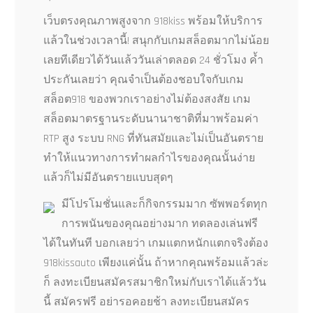
เว็บตรงคุณภาพสูงจาก 918kiss พร้อมให้บริการ
แล้วในช่วงเวลานี้! สนุกกับเกมสล็อตมากไม่น้อย
เลยทีเดียวได้วันแล้ววันเล่าตลอด 24 ชั่วโมง ค้ำ
ประกันเลยว่า คุณจำเป็นต้องชอบใจกับเกม
สล็อต918 ของพวกเราอย่างไม่ต้องสงสัย เกม
สล็อตมาตรฐานระดับนานาชาติที่มาพร้อมค่า
RTP สูง ระบบ RNG ที่ทันสมัยและไม่เป็นอันตราย
ทำให้แนวทางการทำผลกำไรของคุณนั้นง่าย
แล้วก็ไม่มีอันตรายแบบสุดๆ
มีโปรโมชั่นและก็กิจกรรมมาก ซัพพอร์ตทุก
การพนันของคุณอย่างมาก ทดลองเล่นฟรี
ได้ในทันที บอกเลยว่า เกมแตกหนักแตกจริงต้อง
918kissauto เพียงแค่นั้น ถ้าหากคุณพร้อมแล้วล่ะ
ก็ ลงทะเบียนสมัครสมาชิกใหม่กับเราได้แล้ววัน
นี้ สมัครฟรี อย่ารอคอยช้า ลงทะเบียนสมัคร