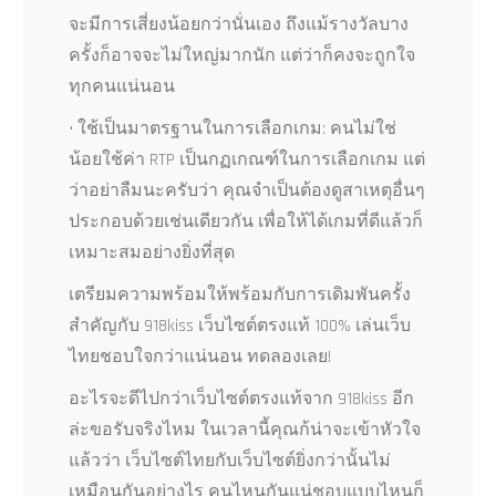
จะมีการเสี่ยงน้อยกว่านั่นเอง ถึงแม้รางวัลบาง
ครั้งก็อาจจะไม่ใหญ่มากนัก แต่ว่าก็คงจะถูกใจ
ทุกคนแน่นอน
• ใช้เป็นมาตรฐานในการเลือกเกม: คนไม่ใช่
น้อยใช้ค่า RTP เป็นกฏเกณฑ์ในการเลือกเกม แต่
ว่าอย่าลืมนะครับว่า คุณจำเป็นต้องดูสาเหตุอื่นๆ
ประกอบด้วยเช่นเดียวกัน เพื่อให้ได้เกมที่ดีแล้วก็
เหมาะสมอย่างยิ่งที่สุด
เตรียมความพร้อมให้พร้อมกับการเดิมพันครั้ง
สำคัญกับ 918kiss เว็บไซต์ตรงแท้ 100% เล่นเว็บ
ไทยชอบใจกว่าแน่นอน ทดลองเลย!
อะไรจะดีไปกว่าเว็บไซต์ตรงแท้จาก 918kiss อีก
ล่ะขอรับจริงไหม ในเวลานี้คุณก้น่าจะเข้าหัวใจ
แล้วว่า เว็บไซต์ไทยกับเว็บไซต์ยิ่งกว่านั้นไม่
เหมือนกันอย่างไร คนไหนกันแน่ชอบแบบไหนก็