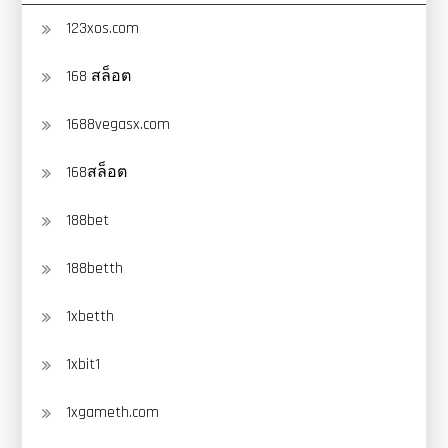
123xos.com
168 สล็อต
1688vegasx.com
168สล็อต
188bet
188betth
1xbetth
1xbit1
1xgameth.com