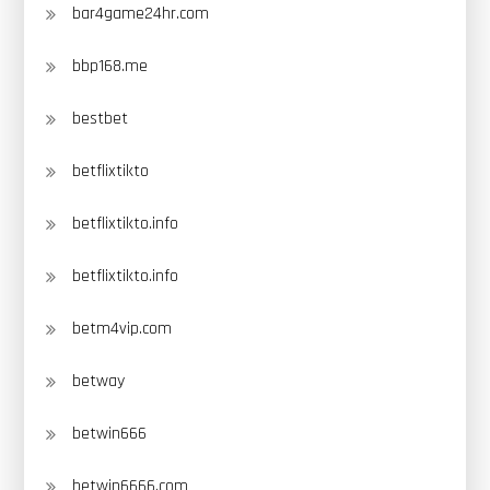
bar4game24hr.com
bbp168.me
bestbet
betflixtikto
betflixtikto.info
betflixtikto.info
betm4vip.com
betway
betwin666
betwin6666.com