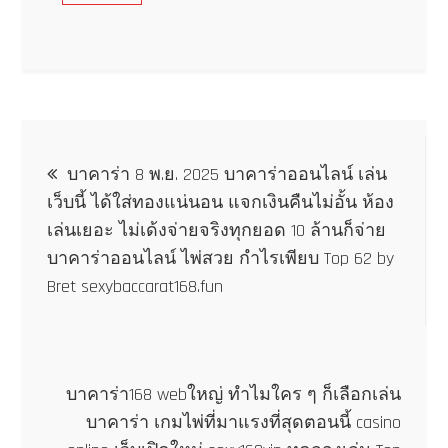
แนะแนว
บาคาร่า 8 พ.ย. 2025 บาคาร่าออนไลน์ เล่น
เรื่อง
เว็บนี้ ได้ใส่ทองแน่นอน แจกเงินคืนไม่อั้น ห้อง
เล่นเยอะ ไม่เด้งจ่ายจริงทุกยอด 10 ล้านก็จ่าย
บาคาร่าออนไลน์ ไพ่สวย กำไรเพียบ Top 62 by
Bret sexybaccarat168.fun
บาคาร่า168 webใหญ่ ทำไมใคร ๆ ก็เลือกเล่น
บาคาร่า เกมไพ่ที่มาแรงที่สุดตอนนี้ casino