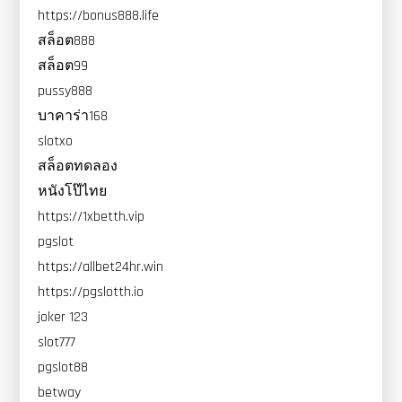
https://bonus888.life
สล็อต888
สล็อต99
pussy888
บาคาร่า168
slotxo
สล็อตทดลอง
หนังโป๊ไทย
https://1xbetth.vip
pgslot
https://allbet24hr.win
https://pgslotth.io
joker 123
slot777
pgslot88
betway