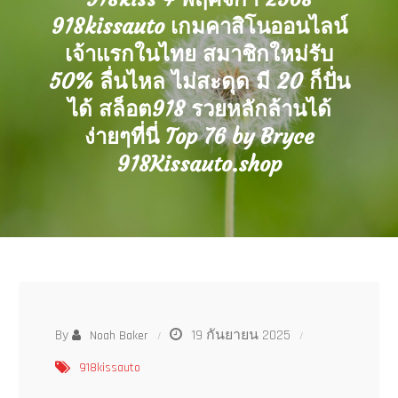
918kissauto เกมคาสิโนออนไลน์
เจ้าแรกในไทย สมาชิกใหม่รับ
50% ลื่นไหล ไม่สะดุด มี 20 ก็ปั่น
ได้ สล็อต918 รวยหลักล้านได้
ง่ายๆที่นี่ Top 76 by Bryce
918Kissauto.shop
By
19 กันยายน 2025
Noah Baker
918kissauto