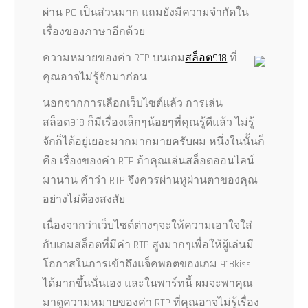
ผ่าน PC เป็นส่วนมาก แถมยังมีความจำกัดใน
เรื่องของภาษาอีกด้วย
ความหมายของค่า RTP บนเกม
สล็อต918
ที่
คุณอาจไม่รู้จักมาก่อน
นอกจากการเลือกเว็บไซต์แล้ว การเล่น
สล็อต918 ก็มีเรื่องเล็กๆน้อยๆที่คุณรู้ดีแล้ว ไม่รู้
จักก็ได้อยู่เยอะมากมากมายครับผม หนึ่งในนั้นก็
คือ เรื่องของค่า RTP ถ้าคุณเล่นสล็อตออนไลน์
มานาน คำว่า RTP จึงควรผ่านหูผ่านตาของคุณ
อย่างไม่ต้องสงสัย
เนื่องจากว่าเว็บไซต์ต่างๆจะให้ความเอาใจใส่
กับเกมสล็อตที่มีค่า RTP สูงมากๆเพื่อให้ผู้เล่นมี
โอกาสในการเข้าถึงแจ็คพอตของเกม 918kiss
ได้มากขึ้นนั่นเอง และในพาร์ทนี้ ผมจะพาคุณ
มาดูความหมายของค่า RTP ที่คุณอาจไม่รู้เรื่อง