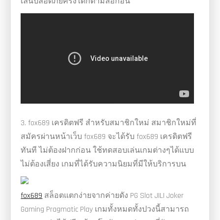
เล่นปลอดภัยครั้งใดก็ตามล็อกอิน
3. fox689 เครดิตฟรี สำหรับสมาชิกใหม่
สมาชิกใหม่ที่
สมัครผ่านหน้าเว็บ fox689 จะได้รับ fox689 เครดิตฟรี
ทันที ไม่ต้องฝากก่อน ใช้ทดสอบเล่นเกมต่างๆได้แบบ
ไม่ต้องเสี่ยง
เกมที่ได้รับความนิยมที่มีให้บริการบน
fox689
สล็อตแตกง่ายจากค่ายดัง
PG Slot
JILI
Joker
Gaming
Pragmatic Play
เกมทั้งหมดทั้งปวงนี้สามารถ