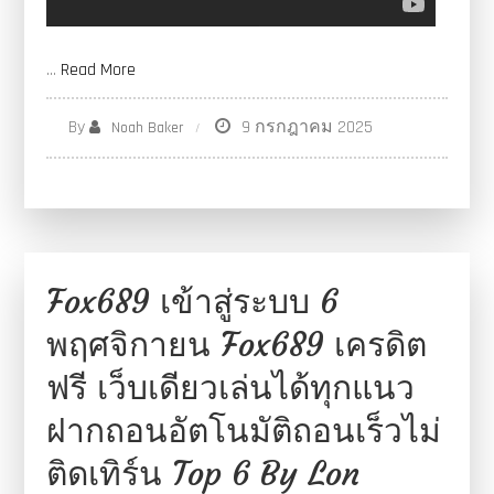
…
Read More
By
9 กรกฎาคม 2025
Noah Baker
Fox689 เข้าสู่ระบบ 6
พฤศจิกายน Fox689 เครดิต
ฟรี เว็บเดียวเล่นได้ทุกแนว
ฝากถอนอัตโนมัติถอนเร็วไม่
ติดเทิร์น Top 6 By Lon