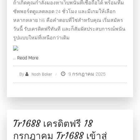
ถ้าเกิดคุณกำลังมองหาเว็บพนันที่เชื่อถือได้ พร้อมทีม
ซัพพอร์ตดูแลตลอด 24 ชั่วโมง และมีเกมให้เลือก
หลากหลาย hi6 คือคำตอบที่ใช่สำหรับคุณ
เริ่มสมัคร
วันนี้ รับเครดิตฟรีทันที และก็สัมผัสประสบการณ์พนัน
รูปแบบใหม่ที่เหนือกว่าเดิม
…
Read More
By
9 กรกฎาคม 2025
Noah Baker
Tr1688 เครดิตฟรี 18
กรกฎาคม Tr1688 เข้าสู่