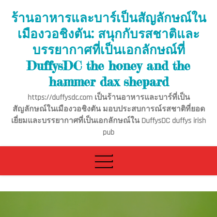
Skip
ร้านอาหารและบาร์เป็นสัญลักษณ์ใน
to
เมืองวอชิงตัน: สนุกกับรสชาติและ
content
บรรยากาศที่เป็นเอกลักษณ์ที่
DuffysDC the honey and the
hammer dax shepard
https://duffysdc.com เป็นร้านอาหารและบาร์ที่เป็น
สัญลักษณ์ในเมืองวอชิงตัน มอบประสบการณ์รสชาติที่ยอด
เยี่ยมและบรรยากาศที่เป็นเอกลักษณ์ใน DuffysDC duffys irish
pub