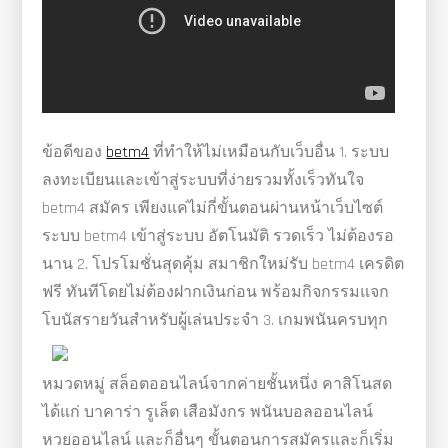
ข้อดีของ
betm4
ที่ทำให้ไม่เหมือนกับเว็บอื่น
1. ระบบ
ลงทะเบียนและเข้าสู่ระบบที่ง่ายรวมทั้งเร็วทันใจ
betm4 สมัคร เพียงแค่ไม่กี่ขั้นตอนผ่านหน้าเว็บไซต์
ระบบ betm4 เข้าสู่ระบบ อัตโนมัติ รวดเร็ว ไม่ต้องรอ
นาน
2. โปรโมชั่นสุดคุ้ม
สมาชิกใหม่รับ betm4 เครดิต
ฟรี ทันทีโดยไม่ต้องฝากเงินก่อน พร้อมกิจกรรมแจก
โบนัสรายวันสำหรับผู้เล่นประจำ
3. เกมพนันครบทุก
หมวดหมู่
สล็อตออนไลน์จากค่ายชั้นหนึ่ง
คาสิโนสด
ได้แก่ บาคาร่า รูเล็ต เสือมังกร
พนันบอลออนไลน์
หวยออนไลน์ และก็อื่นๆ
ขั้นตอนการสมัครและก็เริ่ม