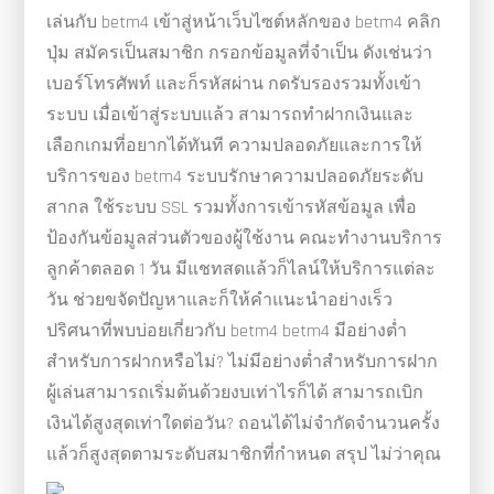
เล่นกับ betm4
เข้าสู่หน้าเว็บไซต์หลักของ betm4
คลิก
ปุ่ม สมัครเป็นสมาชิก
กรอกข้อมูลที่จำเป็น ดังเช่นว่า
เบอร์โทรศัพท์ และก็รหัสผ่าน
กดรับรองรวมทั้งเข้า
ระบบ
เมื่อเข้าสู่ระบบแล้ว สามารถทำฝากเงินและ
เลือกเกมที่อยากได้ทันที
ความปลอดภัยและการให้
บริการของ betm4
ระบบรักษาความปลอดภัยระดับ
สากล
ใช้ระบบ SSL รวมทั้งการเข้ารหัสข้อมูล เพื่อ
ป้องกันข้อมูลส่วนตัวของผู้ใช้งาน
คณะทำงานบริการ
ลูกค้าตลอด 1 วัน
มีแชทสดแล้วก็ไลน์ให้บริการแต่ละ
วัน ช่วยขจัดปัญหาและก็ให้คำแนะนำอย่างเร็ว
ปริศนาที่พบบ่อยเกี่ยวกับ betm4
betm4 มีอย่างต่ำ
สำหรับการฝากหรือไม่?
ไม่มีอย่างต่ำสำหรับการฝาก
ผู้เล่นสามารถเริ่มต้นด้วยงบเท่าไรก็ได้
สามารถเบิก
เงินได้สูงสุดเท่าใดต่อวัน?
ถอนได้ไม่จำกัดจำนวนครั้ง
แล้วก็สูงสุดตามระดับสมาชิกที่กำหนด
สรุป
ไม่ว่าคุณ