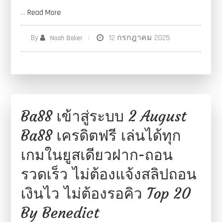
…
Read More
By
12 กรกฎาคม 2025
Noah Baker
Ba88 เข้าสู่ระบบ 2 August
Ba88 เครดิตฟรี เล่นได้ทุก
เกมในยูสเดียวฝาก-ถอน
รวดเร็ว ไม่ต้องแจ้งสลิปถอน
เงินไว ไม่ต้องรอคิว Top 20
By Benedict