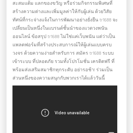
สะสมแต้ม แลกของขวัญ หรือร่วมกิจกรรมพิเศษที่
สร้างความต่างและเพิ่มมูลค่าให้กับผู้เล่น ด้วยวิสัย
ทัศน์ที่กระจ่างแจ้งในการพัฒนาอย่างยั่งยืน tr1688 จะ
เปลี่ยนเป็นหนึ่งในแบรนด์ชั้นนำของแวดวงพนัน
ออนไลน์
ข้อสรุป
tr1688 ไม่ใช่แค่เว็บพนัน แต่ว่าเป็น
แพลตฟอร์มที่สร้างประสบการณ์ให้ผู้เล่นแบบครบ
วงจร ด้วยความง่ายสำหรับการ สมัคร tr1688 ระบบ
เข้าระบบ ที่ปลอดภัย รวมทั้งโปรโมชั่น เครดิตฟรี ที่
พร้อมส่งเสริมสมาชิกทุกระดับ อย่ารอช้า! ร่วมเป็น
ส่วนหนึ่งของความสนุกกับพวกเราได้แล้ววันนี้