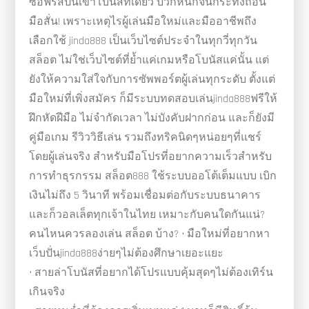
ซื้อฟรีสปินเข้าโบนัสทีเดียว บวกหนักจนกระทั่งถอน
มือสั่น!
เพราะเหตุไรผู้เล่นมือใหม่และมืออาชีพถึง
เลือกใช้ jinda888 เป็นเว็บไซต์ประจำในทุกวี่ทุกวัน
สล็อต ไม่ใช่เว็บไซต์ที่ย้ำแค่เกมหรือโบนัสแค่นั้น แต่
ยังให้ความใส่ใจกับการซัพพอร์ตผู้เล่นทุกระดับ ตั้งแต่
มือใหม่ที่เพิ่งสมัคร ก็มีระบบทดสอบเล่นjinda888ฟรีให้
ฝึกหัดฝีมือ ไม่จำกัดเวลา ไม่บังคับฝากก่อน และก็ยังมี
คู่มือเกม รีวิววิธีเล่น รวมถึงทริคนิดๆหน่อยๆที่แชร์
โดยผู้เล่นจริง สำหรับมือโปรที่อยากความเร็วสำหรับ
การทำธุรกรรม สล็อต888 ใช้ระบบออโต้เต็มแบบ เบิก
เงินไม่ถึง 5 วินาที พร้อมเชื่อมต่อกับระบบธนาคาร
และก็วอลเล็ตทุกเจ้าในไทย
เหมาะกับคนใดกันแน่?
คนไหนควรลองเล่น สล็อต บ้าง?
• มือใหม่ที่อยากหา
เว็บปั่นjinda888ง่ายๆไม่ต้องศึกษาเยอะแยะ
• สายล่าโบนัสที่อยากได้โปรแบบคุ้มสุดๆไม่ต้องเทิร์น
เกินจริง