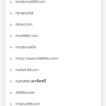
hengheng9899.com
hengjing168
hi6bet.com
hiso8888s.com
hongkong456
https://www.mfj889xx.com/
hubbet168.com
hydra888 เครดิตฟรี
ib888pro.bet
infyplus888.com