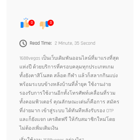
0
0
Read Time:
2 Minute, 35 Second
1688vegas เป็นเว็บเดิมพันออนไลน์ที่มาแรงที่สุด
แห่งปี ด้วยบริการที่ครอบคลุมทุกประเภทเกม
ทั้งยังคาสิโนสด สล็อต กีฬา แล้วก็สลากกินแบ่ง
พร้อมระบบข้างหลังบ้านที่ล้ำยุค ใช้งานง่าย
รองรับการใช้งานอีกทั้งโทรศัพท์เคลื่อนที่รวม
ทั้งคอมพิวเตอร์ คุณลักษณะเด่นก็คือการ สมัคร
ที่ง่ายมาก เข้าสู่ระบบ ได้ทันทีหลังรับรอง OTP
และก็ยังแจก เครดิตฟรี ให้กับสมาชิกใหม่โดย
ไม่ต้องเพิ่มเติมเงิน