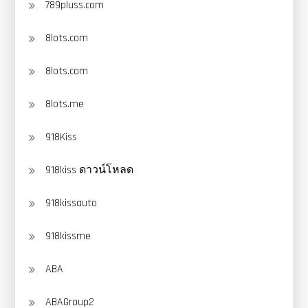
789pluss.com
8lots.com
8lots.com
8lots.me
918Kiss
918kiss ดาวน์โหลด
918kissauto
918kissme
ABA
ABAGroup2