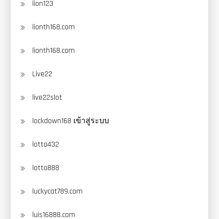
lion123
lionth168.com
lionth168.com
Live22
live22slot
lockdown168 เข้าสู่ระบบ
lotto432
lotto888
luckycat789.com
luis16888.com