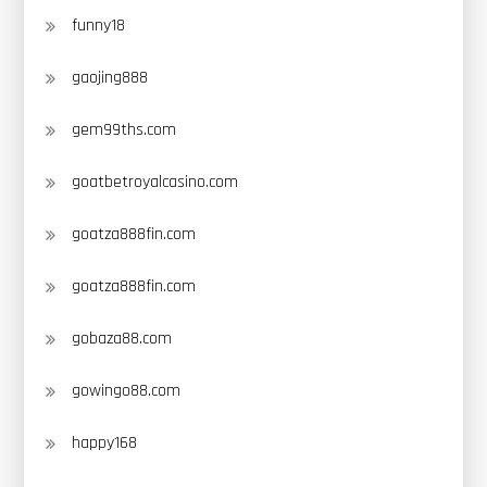
funny18
gaojing888
gem99ths.com
goatbetroyalcasino.com
goatza888fin.com
goatza888fin.com
gobaza88.com
gowingo88.com
happy168