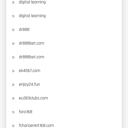
digital learning
digital learning
dr888
dr888bet.com
dr888bet.com
ek4567.com
enjoy24.fun
eu369clubs.com
faro168
fcharoenkit168.com