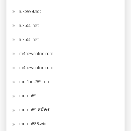
luke999.net
lux555.net
lux555.net
m4newonline.com
m4newonline.com
mac1bet789.com
macau69
macau69 สมัคร
macau888.win