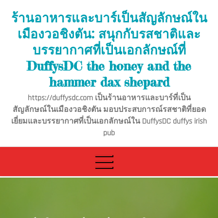
Skip
ร้านอาหารและบาร์เป็นสัญลักษณ์ใน
to
เมืองวอชิงตัน: สนุกกับรสชาติและ
content
บรรยากาศที่เป็นเอกลักษณ์ที่
DuffysDC the honey and the
hammer dax shepard
https://duffysdc.com เป็นร้านอาหารและบาร์ที่เป็น
สัญลักษณ์ในเมืองวอชิงตัน มอบประสบการณ์รสชาติที่ยอด
เยี่ยมและบรรยากาศที่เป็นเอกลักษณ์ใน DuffysDC duffys irish
pub