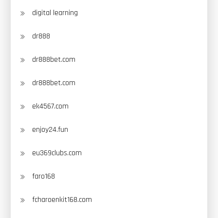
digital learning
dr888
dr888bet.com
dr888bet.com
ek4567.com
enjoy24.fun
eu369clubs.com
faro168
fcharoenkit168.com