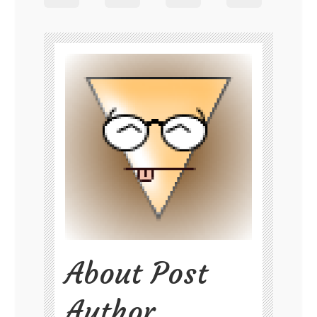
About Post
Author