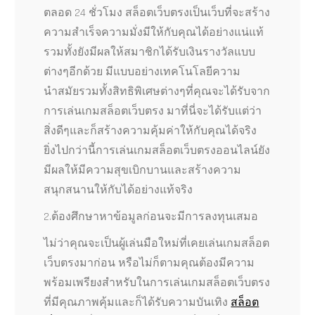
ตลอด 24 ชั่วโมง สล็อตเว็บตรงเป็นเว็บที่จะสร้าง
ความสำเร็จความมั่งมีให้กับคุณได้อย่างแน่แท้
รวมทั้งยังมีผลให้สมาชิกได้รับเงินรางวัลแบบ
ต่างๆอีกด้วย มีแบบอย่างเทคโนโลยีความ
นำสมัยรวมทั้งสิทธิพิเศษต่างๆที่คุณจะได้รับจาก
การเล่นเกมสล็อตเว็บตรง มาที่นี่จะได้รับแต่ว่า
สิ่งดีๆและก็สร้างความคุ้มค่าให้กับคุณได้จริง
ยิ่งไปกว่านี้การเล่นเกมสล็อตเว็บตรงออนไลน์ยัง
มีผลให้มีความสุขเบิกบานและสร้างความ
สนุกสนานให้กับได้อย่างแท้จริง
2.ต้องศึกษาหาข้อมูลก่อนจะมีการลงทุนเสมอ
ไม่ว่าคุณจะเป็นผู้เล่นมือใหม่ที่เคยเล่นเกมสล็อต
เว็บตรงมาก่อน หรือไม่ก็ตามคุณต้องมีความ
พร้อมเพรียงสำหรับในการเล่นเกมสล็อตเว็บตรง
ที่มีคุณภาพคุ้มและก็ได้รับความบันเทิง
สล็อต