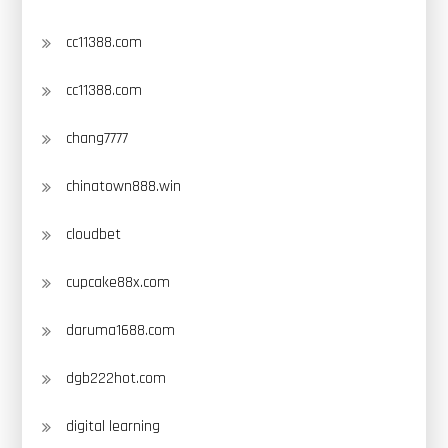
cc11388.com
cc11388.com
chang7777
chinatown888.win
cloudbet
cupcake88x.com
daruma1688.com
dgb222hot.com
digital learning