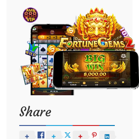
Share