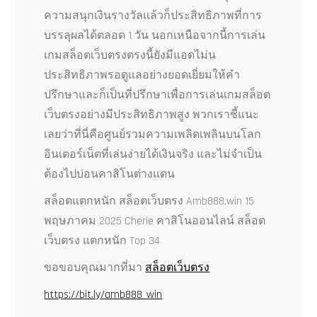
ความสนุกเงินรางวัลแล้วก็ประสิทธิภาพที่การ
บรรลุผลได้ตลอด 1 วัน นอกเหนือจากนี้การเล่น
เกมสล็อตเว็บตรงตรงนี้ยังมีแอดไม่น
ประสิทธิภาพรอดูแลอย่างยอดเยี่ยมให้คำ
ปรึกษาและก็เป็นที่ปรึกษาเพื่อการเล่นเกมสล็อต
เว็บตรงอย่างมีประสิทธิภาพสูง พวกเราชี้แนะ
เลยว่าที่นี่คือศูนย์รวมความเพลิดเพลินบนโลก
อินเตอร์เน็ตที่เล่นง่ายได้เงินจริง และไม่จำเป็น
ต้องไปบ่อนคาสิโนต่างแดน
สล็อตแตกหนัก สล็อตเว็บตรง Amb888.win 15
พฤษภาคม 2025 Cherie คาสิโนออนไลน์ สล็อต
เว็บตรง แตกหนัก Top 34
ขอขอบคุณมากที่มา
สล็อตเว็บตรง
https://bit.ly/amb888_win