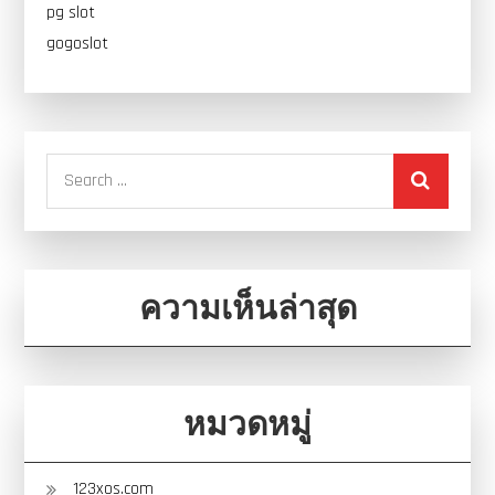
pg slot
gogoslot
Search
for:
ความเห็นล่าสุด
หมวดหมู่
123xos.com