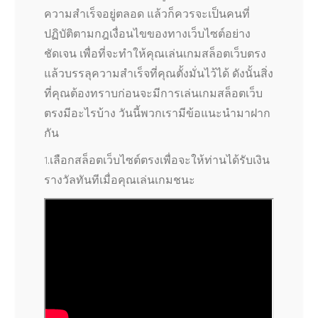
ความสำเร็จอยู่ตลอด แล้วก็ควรจะเป็นคนที่
ปฏิบัติตามกฎเงื่อนไขของทางเว็บไซต์อย่าง
ชัดเจน เพื่อที่จะทำให้คุณเล่นเกมสล็อตเว็บตรง
แล้วบรรลุความสำเร็จที่คุณตั้งมั่นไว้ได้ ดังนั้นสิ่ง
ที่คุณต้องทราบก่อนจะมีการเล่นเกมสล็อตเว็บ
ตรงมีอะไรบ้าง วันนี้พวกเรามีข้อแนะนำมาฝาก
กัน
1.เลือกสล็อตเว็บไซต์ตรงเพื่อจะให้ท่านได้รับเงิน
รางวัลทันทีเมื่อคุณเล่นเกมชนะ