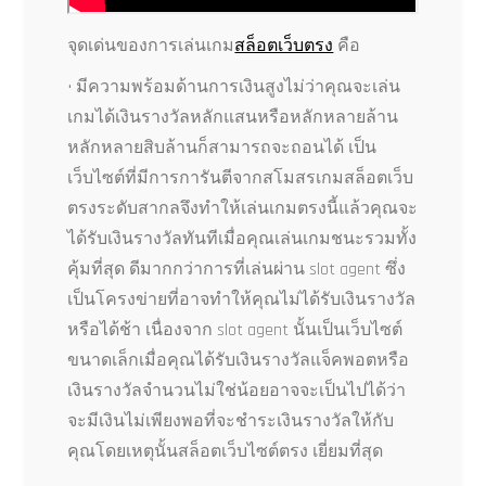
จุดเด่นของการเล่นเกม
สล็อตเว็บตรง
คือ
• มีความพร้อมด้านการเงินสูงไม่ว่าคุณจะเล่น
เกมได้เงินรางวัลหลักแสนหรือหลักหลายล้าน
หลักหลายสิบล้านก็สามารถจะถอนได้ เป็น
เว็บไซต์ที่มีการการันตีจากสโมสรเกมสล็อตเว็บ
ตรงระดับสากลจึงทำให้เล่นเกมตรงนี้แล้วคุณจะ
ได้รับเงินรางวัลทันทีเมื่อคุณเล่นเกมชนะรวมทั้ง
คุ้มที่สุด ดีมากกว่าการที่เล่นผ่าน slot agent ซึ่ง
เป็นโครงข่ายที่อาจทำให้คุณไม่ได้รับเงินรางวัล
หรือได้ช้า เนื่องจาก slot agent นั้นเป็นเว็บไซต์
ขนาดเล็กเมื่อคุณได้รับเงินรางวัลแจ็คพอตหรือ
เงินรางวัลจำนวนไม่ใช่น้อยอาจจะเป็นไปได้ว่า
จะมีเงินไม่เพียงพอที่จะชำระเงินรางวัลให้กับ
คุณโดยเหตุนั้นสล็อตเว็บไซต์ตรง เยี่ยมที่สุด