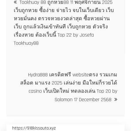
Tookhuay 88 ถูกหวย88 11 พฤศจิกายน 2025
เรื่อง
เว็บถูกหวย ซื้อง่าย จ่ายไว จบในเว็บเดียว เว็บ
หวยมั่นคง ตรวจหวยงวดล่าสุด ซื้อหวยผ่าน
เว็บ ถูกแล้วเงินเข้าทันที เว็บถูกหวย ตัวจริง
เรื่องหวย ต้องเว็บนี้ Top 22 by Josefa
Tookhuay88
Hydra888 เครดิตฟรี websiteตรง รวมเกม
สล็อต มาแรง 2025 เล่นง่าย มือใหม่ก็รวยได้
casino เว็บเปิดใหม่ ทดลองเล่น Top 20 by
Solomon 17 December 2568
https://918kissauto.xyz