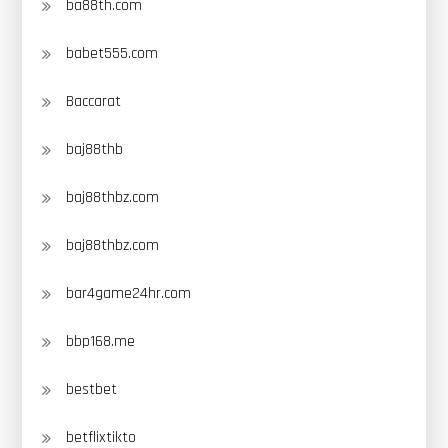
ba88th.com
babet555.com
Baccarat
baj88thb
baj88thbz.com
baj88thbz.com
bar4game24hr.com
bbp168.me
bestbet
betflixtikto