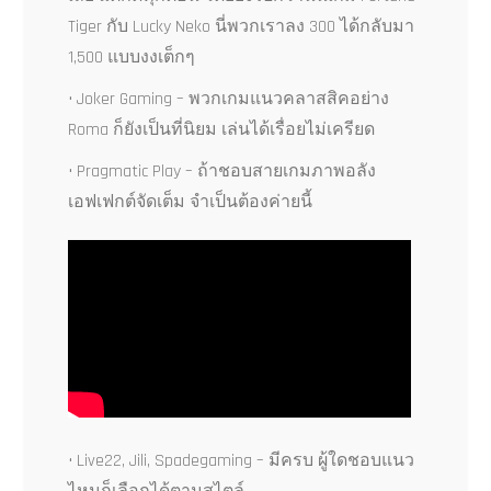
Tiger กับ Lucky Neko นี่พวกเราลง 300 ได้กลับมา
1,500 แบบงงเต็กๆ
• Joker Gaming – พวกเกมแนวคลาสสิคอย่าง
Roma ก็ยังเป็นที่นิยม เล่นได้เรื่อยไม่เครียด
• Pragmatic Play – ถ้าชอบสายเกมภาพอลัง
เอฟเฟกต์จัดเต็ม จำเป็นต้องค่ายนี้
• Live22, Jili, Spadegaming – มีครบ ผู้ใดชอบแนว