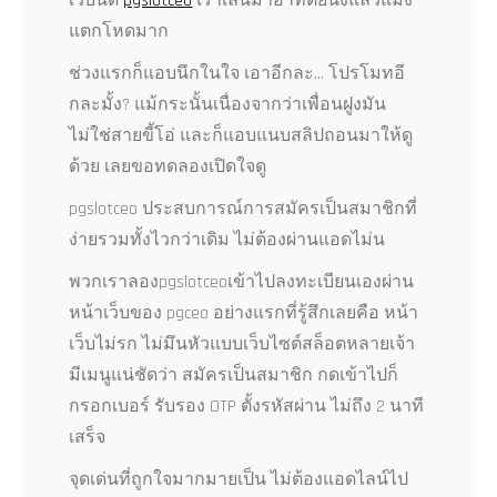
เว็บนี้ดิ
pgslotceo
เราเล่นมาอาทิตย์นึงแล้วแม่ง
แตกโหดมาก
ช่วงแรกก็แอบนึกในใจ เอาอีกละ… โปรโมทอี
กละมั้ง? แม้กระนั้นเนื่องจากว่าเพื่อนฝูงมัน
ไม่ใช่สายขี้โอ่ และก็แอบแนบสลิปถอนมาให้ดู
ด้วย เลยขอทดลองเปิดใจดู
pgslotceo ประสบการณ์การสมัครเป็นสมาชิกที่
ง่ายรวมทั้งไวกว่าเดิม ไม่ต้องผ่านแอดไม่น
พวกเราลองpgslotceoเข้าไปลงทะเบียนเองผ่าน
หน้าเว็บของ pgceo อย่างแรกที่รู้สึกเลยคือ หน้า
เว็บไม่รก ไม่มึนหัวแบบเว็บไซต์สล็อตหลายเจ้า
มีเมนูแน่ชัดว่า สมัครเป็นสมาชิก กดเข้าไปก็
กรอกเบอร์ รับรอง OTP ตั้งรหัสผ่าน ไม่ถึง 2 นาที
เสร็จ
จุดเด่นที่ถูกใจมากมายเป็น ไม่ต้องแอดไลน์ไป