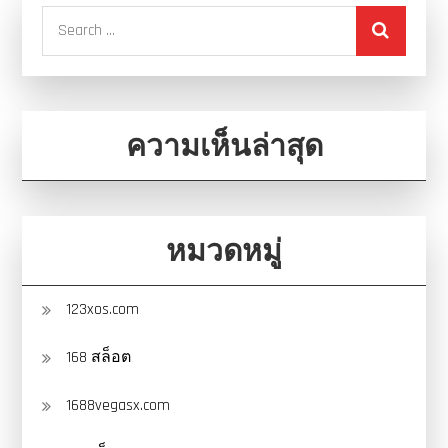
Search
for:
ความเห็นล่าสุด
หมวดหมู่
123xos.com
168 สล็อต
1688vegasx.com