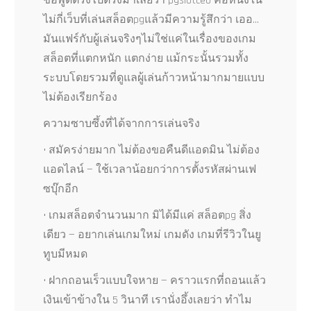
ขอพูดตรงไปตรงมาเลยว่า pgslotceo คือหนึ่งใน
ไม่กี่เว็บที่เล่นสล็อตpgแล้วมีความรู้สึกว่า เออ…
มันแฟร์กับผู้เล่นจริงๆไม่ใช่แค่ในเรื่องของเกม
สล็อตที่แตกหนัก แตกง่าย แม้กระนั้นรวมทั้ง
ระบบโดยรวมที่ดูแลผู้เล่นก้าวหน้ามากมายแบบ
ไม่ต้องเรียกร้อง
ความซาบซึ้งที่ได้จากการเล่นจริง
• สมัครง่ายมาก ไม่ต้องขอคืนดีแอดมิน ไม่ต้อง
แอดไลน์ — ใช้เวลาน้อยกว่าการตั้งรหัสผ่านเฟ
ซบุ๊กอีก
• เกมสล็อตจำนวนมาก มิได้มีแค่ สล็อตpg สิ่ง
เดียว — อยากเล่นเกมใหม่ เกมดัง เกมที่รีวิวในยู
ทูบมีหมด
• ฝากถอนเร็วแบบใจหาย — คราวแรกที่ถอนแล้ว
เงินเข้าข้างใน 5 วินาที เรานั่งอึ้งเลยว่า ทำไม