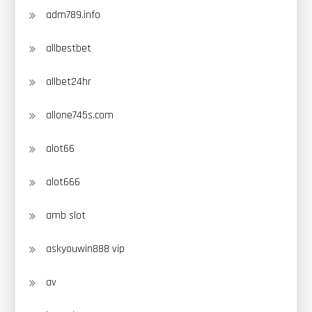
adm789.info
allbestbet
allbet24hr
allone745s.com
alot66
alot666
amb slot
askyouwin888 vip
av