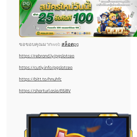
ขอขอบคุณมากweb
สล็อตpg
https://rebrand.ly/pgslotceo
https://cutly.info/pgslotceo
https://bitt.to/hnuhfc
https://shorturl.asia/E6i8V