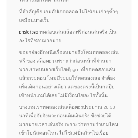
ไหนก็เลือกได้ตามสไตล์
ที่สำคัญคือ เกมอัปเดตตลอด ไม่ใช่เกมเก่าๆซ้ำๆ
เหมือนบางเว็บ
pgslotceo
ทดสอบเล่นสล็อตฟรีก่อนเล่นจริง เป็น
อะไรที่ชอบมากมาย
ขอยกย่องอีกหนึ่งเรื่องหมายถึงโหมดทดลองเล่น
ฟรี ของ สล็อตpg เพราะว่าก่อนหน้าที่ผ่านมา
พวกเราพบหลายเว็บไซต์pgceoที่กดทดสอบเล่น
แล้วกระดอน ไหมมีระบบให้ทดลองเลย จำต้อง
เพิ่มเติมก่อนอย่างเดียว แต่ของตรงนี้เป็นกดปุ๊บ
เข้าหน้าเกมได้เลย ไม่มีเงื่อนไขอะไรทั้งนั้น
บางเกมเราทดลองเล่นสล็อตpgประมาณ 20-30
นาทีเพื่อจับจังหวะก่อนเติมเงินจริง ซึ่งช่วยได้
มากมายเวลาเล่นจริง เพราะว่าทราบว่าเกมไหน
เข้าโบนัสตอนไหน ไม่ใช่แค่ปั่นมั่วๆไปเรื่อย