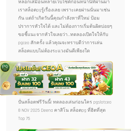
หลอกเสมือนหลายเว็บไซต์ก่อนหน้านี้ที่ผ่านมา
เราสล็อตpgรู้เรื่องเลย เพราะเคยผ่านนั่นมาเช่น
กัน แต่ถ้าเกิดวันนี้คุณกำลังหาที่ใหม่ ป้อม
ปราการหัวใจได้ และไม่ต้องการเริ่มต้นผิดบ่อยๆ
ขอชี้แนะจากหัวใจเลยว่า…ทดลองเปิดใจให้กับ
pgceo สักครั้ง แล้วคุณจะทราบดีว่าการเล่น
สล็อตแบบไม่ต้องระแวงมันดีเพียงใด
ปั่นสล็อตฟรีวันนี้! ทดลองเล่นก่อนใคร pgslotceo
8 NOV 2025 Deena คาสิโน สล็อตpg ที่ฮิตที่สุด
Top 75