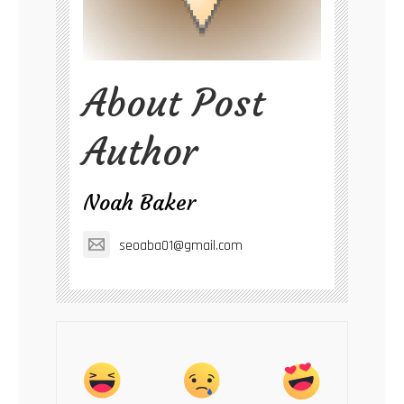
About Post
Author
Noah Baker
seoaba01@gmail.com