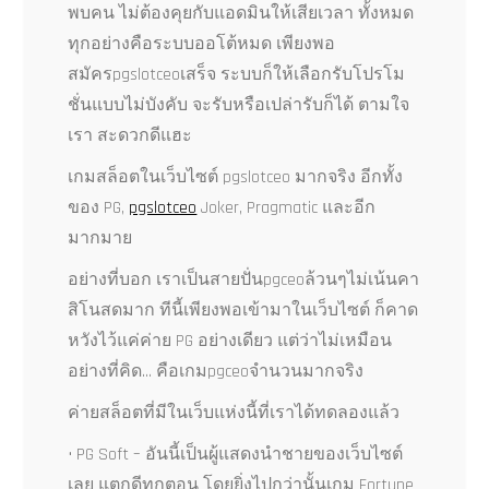
พบคน ไม่ต้องคุยกับแอดมินให้เสียเวลา ทั้งหมด
ทุกอย่างคือระบบออโต้หมด เพียงพอ
สมัครpgslotceoเสร็จ ระบบก็ให้เลือกรับโปรโม
ชั่นแบบไม่บังคับ จะรับหรือเปล่ารับก็ได้ ตามใจ
เรา สะดวกดีแฮะ
เกมสล็อตในเว็บไซต์ pgslotceo มากจริง อีกทั้ง
ของ PG,
pgslotceo
Joker, Pragmatic และอีก
มากมาย
อย่างที่บอก เราเป็นสายปั่นpgceoล้วนๆไม่เน้นคา
สิโนสดมาก ทีนี้เพียงพอเข้ามาในเว็บไซต์ ก็คาด
หวังไว้แค่ค่าย PG อย่างเดียว แต่ว่าไม่เหมือน
อย่างที่คิด… คือเกมpgceoจำนวนมากจริง
ค่ายสล็อตที่มีในเว็บแห่งนี้ที่เราได้ทดลองแล้ว
• PG Soft – อันนี้เป็นผู้แสดงนำชายของเว็บไซต์
เลย แตกดีทุกตอน โดยยิ่งไปกว่านั้นเกม Fortune