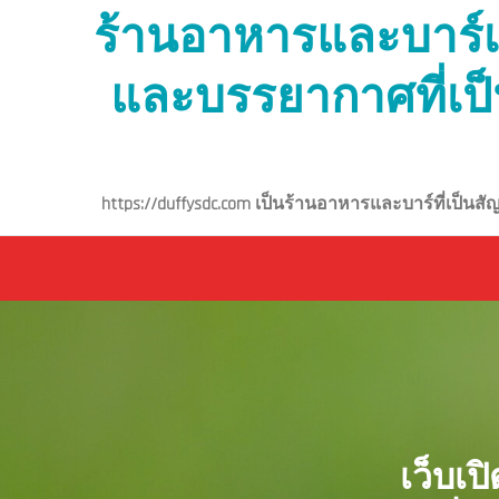
Skip
ร้านอาหารและบาร์เป
to
content
และบรรยากาศที่เป็
https://duffysdc.com เป็นร้านอาหารและบาร์ที่เป็น
เว็บเป