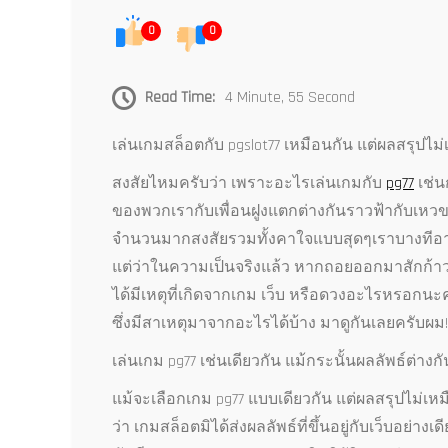
0
0
Read Time:
4 Minute, 55 Second
เล่นเกมสล็อตกับ pgslot77 เหมือนกัน แต่ผลสรุปไม
สงสัยไหมครับว่า เพราะอะไรเล่นเกมกับ
pg77
เช่น
ของพวกเรากับเพื่อนฝูงแตกต่างกันราวฟ้ากับเหวขนา
จำนวนมากสงสัยรวมทั้งคาใจแบบสุดๆเราบางทีอาจจะ
แต่ว่าในความเป็นจริงแล้ว หากถอยออกมาสักก้าว ผ
ได้มีเหตุที่เกิดจากเกม เว็บ หรือดวงอะไรหรอกนะค
ซึ่งมีสาเหตุมาจากอะไรได้บ้าง มาดูกันเลยครับผม!
เล่นเกม pg77 เช่นเดียวกัน แม้กระนั้นผลลัพธ์ต่างก
แม้จะเลือกเกม pg77 แบบเดียวกัน แต่ผลสรุปไม่เ
ว่า เกมสล็อตมิได้ส่งผลลัพธ์ที่ขึ้นอยู่กับเว็บอย่างเดีย