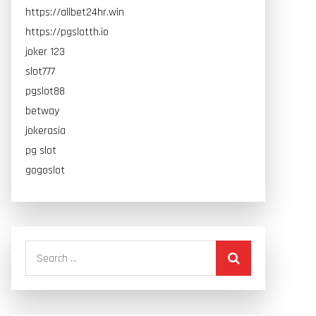
https://allbet24hr.win
https://pgslotth.io
joker 123
slot777
pgslot88
betway
jokerasia
pg slot
gogoslot
Search
for: