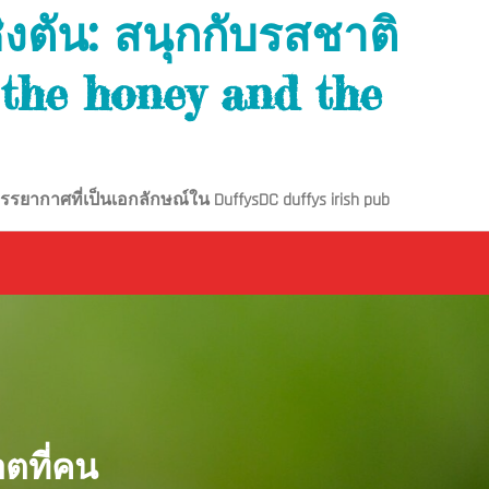
งตัน: สนุกกับรสชาติ
 the honey and the
ยากาศที่เป็นเอกลักษณ์ใน DuffysDC duffys irish pub
อตที่คน