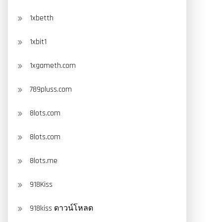
1xbetth
1xbit1
1xgameth.com
789pluss.com
8lots.com
8lots.com
8lots.me
918Kiss
918kiss ดาวน์โหลด