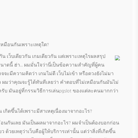
่เหมือนกันเพราะเหตุใด?
กัน เว็บเดียวกัน เกมเดียวกัน แต่เพราะเหตุไรผลสรุป
ดนี้ ฮ่า… ผมมั่นใจว่านี่เป็นข้อความสำคัญที่ผู้คน
มีความคิดว่า เกมไม่ดี เว็บไม่เข้า หรือดวงยังไม่มา
มว่าคุณจะรู้ได้ทันทีเลยว่า คำตอบที่ไม่เหมือนกันมันไม่
รับ มันอยู่ที่กรรมวิธีการเล่นpgslot ของแต่ละคนมากกว่า
ัน เกิดขึ้นได้เพราะมีสาเหตุเนื่องมาจากอะไร?
หมือนกันเลย มันเป็นผลมาจากอะไร? ผมจำเป็นต้องบอกก่อน
ว ด้วยเหตุว่าเว็บคือผู้ให้บริการเท่านั้น แต่ว่าสิ่งที่เกิดขึ้น