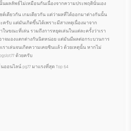
ะนั้นผลลัพธ์ไม่เหมือนกันเนื่องจากความประพฤตินั่นเอง
บไซต์เดียวกัน เกมเดียวกัน แต่ว่าผลที่ได้ออกมาต่างกันนั้น
่ะครับ แต่มันเกิดขึ้นได้เพราะมีสาเหตุเนื่องมาจาก
ในขณะที่เล่น รวมถึงการหยุดเล่นในแต่ละครั้งว่าเรา
้อาจมองแตกต่างกันนิดหน่อย แต่มันมีผลต่อกระบวนการ
กเราเล่นจนเกิดความเคยชินแล้ว ด้วยเหตุนั้น หากไม่
gslot77 ด้วยครับ
ิโนออนไลน์ pg77 มาแรงที่สุด Top 64