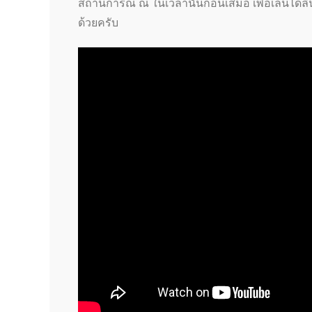
สถานการณ์ ณ ในเวลานั้นก่อนเสมอ เพื่อเล่นได้ลื
ด้วยครับ