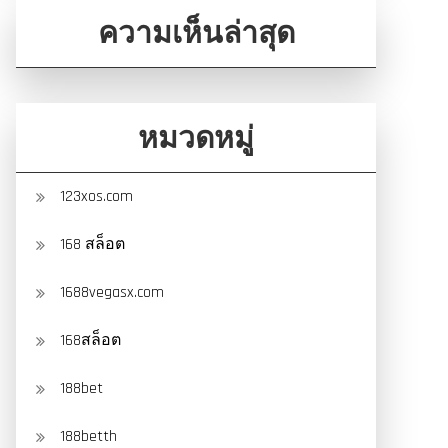
ความเห็นล่าสุด
หมวดหมู่
123xos.com
168 สล็อต
1688vegasx.com
168สล็อต
188bet
188betth