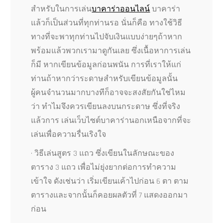
สำหรับในการเล่น
บาคาร่าออนไลน์
บาคาร่า
แล้วก็เป็นส่วนที่ทุกท่านรอ นั่นก็คือ ทางใช้วิธี
ทางที่จะพาทุกท่านไปจับเงินแบบง่ายๆถ้าหาก
พร้อมแล้วพวกเรามาดูกันเลย ซึ่งเนื้อหาการเล่น
ก็มี หากเขียนข้อมูลก่อนพนัน การที่เราให้แก่
ท่านถ้าหากว่าระดาษสำหรับเขียนข้อมูลนั้น
ผู้คนจำนวนมากบางทีก็อาจจะสงสัยกันใช่ไหม
ว่า ทำไมจึงควรเขียนลงบนกระดาษ ซึ่งที่จริง
แล้วการ เล่นเว็บไซต์บาคาร่านอกเหนือจากที่จะ
เล่นเพื่อความรื่นเริงใจ
· วิธีเล่นสูตร 3 แถว ซึ่งเขียนในลักษณะของ
ตาราง 3 แถว เพื่อไม่ยุ่งยากต่อการทำความ
เข้าใจ ดังเช่นว่า เริ่มเขียนเค้าไปก่อน 6 ตา ตาม
ตารางและจากนั้นก็คอยผลตัวที่ 7 แสดงออกมา
ก่อน