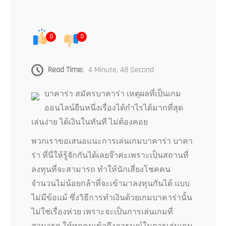
0
0
Read Time:
4 Minute, 48 Second
บาคาร่า สมัครบาคาร่า เหตุผลที่เป็นเกม
ออนไลน์ยืนหนึ่งเรื่องได้กำไรได้มากที่สุด
เล่นง่าย ได้เงินในทันที ไม่ต้องคอย
พวกเราขอเสนอแนะการเล่นเกมบาคาร่า บาคา
ร่า ที่นี่ให้รู้จักกันได้เลยจ๊าค่ะเพราะเป็นสถานที่
ลงทุนที่จะสามารถ ทำให้นักเสี่ยงโชคคน
จำนวนไม่น้อยกล้าที่จะเข้ามาลงทุนกันได้ แบบ
ไม่มีข้อแม้ ซึ่งวิธีการทำเงินด้วยเกมบาคาร่านั้น
ไม่ใช่เรื่องห่วย เพราะจะเป็นการเล่นเกมที่