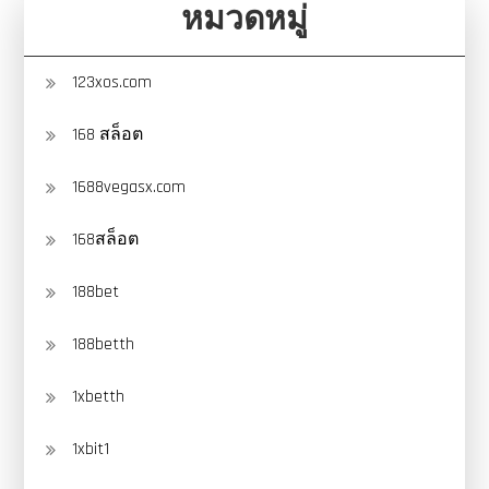
หมวดหมู่
123xos.com
168 สล็อต
1688vegasx.com
168สล็อต
188bet
188betth
1xbetth
1xbit1