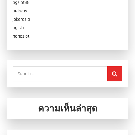
pgslot88
betway
jokerasia
pg slot
gogoslot
Search
for:
ความเห็นล่าสุด