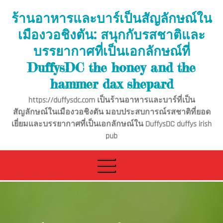
Skip
ร้านอาหารและบาร์เป็นสัญลักษณ์ใน
to
เมืองวอชิงตัน: สนุกกับรสชาติและ
content
บรรยากาศที่เป็นเอกลักษณ์ที่
DuffysDC the honey and the
hammer dax shepard
https://duffysdc.com เป็นร้านอาหารและบาร์ที่เป็น
สัญลักษณ์ในเมืองวอชิงตัน มอบประสบการณ์รสชาติที่ยอด
เยี่ยมและบรรยากาศที่เป็นเอกลักษณ์ใน DuffysDC duffys irish
pub