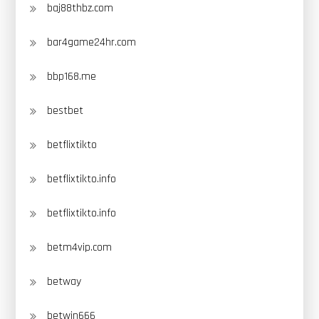
baj88thbz.com
bar4game24hr.com
bbp168.me
bestbet
betflixtikto
betflixtikto.info
betflixtikto.info
betm4vip.com
betway
betwin666