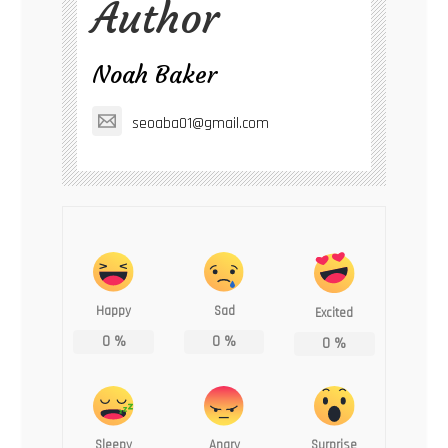
Author
Noah Baker
seoaba01@gmail.com
Happy
Sad
Excited
0
%
0
%
0
%
Sleepy
Angry
Surprise