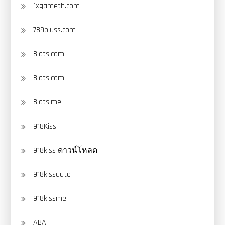
1xgameth.com
789pluss.com
8lots.com
8lots.com
8lots.me
918Kiss
918kiss ดาวน์โหลด
918kissauto
918kissme
ABA