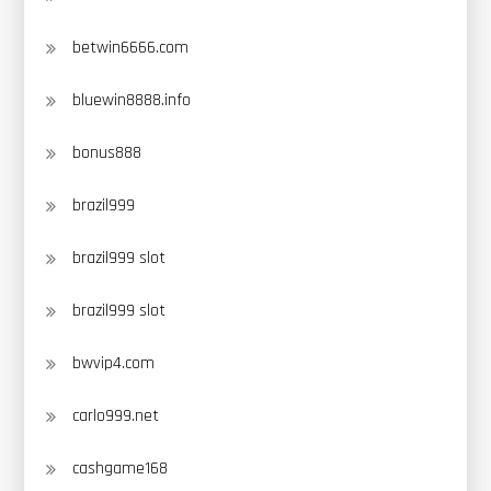
betwin6666.com
bluewin8888.info
bonus888
brazil999
brazil999 slot
brazil999 slot
bwvip4.com
carlo999.net
cashgame168