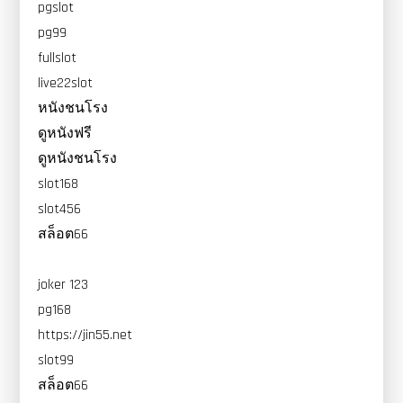
pgslot
pg99
fullslot
live22slot
หนังชนโรง
ดูหนังฟรี
ดูหนังชนโรง
slot168
slot456
สล็อต66
joker 123
pg168
https://jin55.net
slot99
สล็อต66