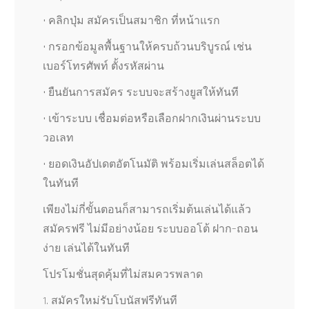
• คลิกปุ่ม สมัครเป็นสมาชิก ที่หน้าแรก
• กรอกข้อมูลพื้นฐานให้ครบถ้วนบริบูรณ์ เช่น
เบอร์โทรศัพท์ ตั้งรหัสผ่าน
• ยืนยันการสมัคร ระบบจะสร้างยูสให้ทันที
• เข้าระบบ เชื่อมต่อหรือเลือกฝากเงินผ่านระบบ
วอเลท
• ยอดเงินอัปเดตอัตโนมัติ พร้อมเริ่มเล่นสล็อตได้
ในทันที
เพียงไม่กี่ขั้นตอนก็สามารถเริ่มต้นเล่นได้แล้ว
สมัครฟรี ไม่มีอย่างน้อย ระบบออโต้ ฝาก–ถอน
ง่าย เล่นได้ในทันที
โปรโมชั่นสุดคุ้มที่ไม่สมควรพลาด
1. สมัครใหม่รับโบนัสฟรีทันที