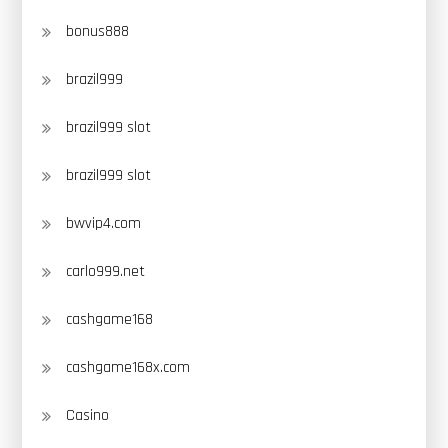
bonus888
brazil999
brazil999 slot
brazil999 slot
bwvip4.com
carlo999.net
cashgame168
cashgame168x.com
Casino