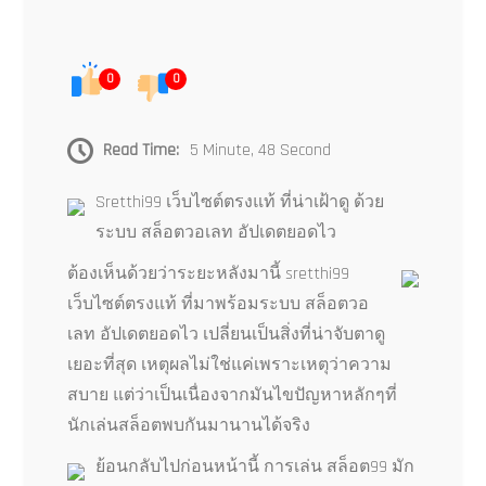
0
0
Read Time:
5 Minute, 48 Second
Sretthi99 เว็บไซต์ตรงแท้ ที่น่าเฝ้าดู ด้วย
ระบบ สล็อตวอเลท อัปเดตยอดไว
ต้องเห็นด้วยว่าระยะหลังมานี้ sretthi99
เว็บไซต์ตรงแท้ ที่มาพร้อมระบบ สล็อตวอ
เลท อัปเดตยอดไว เปลี่ยนเป็นสิ่งที่น่าจับตาดู
เยอะที่สุด เหตุผลไม่ใช่แค่เพราะเหตุว่าความ
สบาย แต่ว่าเป็นเนื่องจากมันไขปัญหาหลักๆที่
นักเล่นสล็อตพบกันมานานได้จริง
ย้อนกลับไปก่อนหน้านี้ การเล่น สล็อต99 มัก