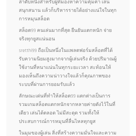
ลำดับหนึ่งสำหรับผู้ที่มองหาความคุ้มค่า เล่น
สนุกสนาน แล้วก็บริหารรายได้อย่างแน่ใจในทุก
การหมุนสล็อต
สล็อต99 คนเล่นมากที่สุด ยืนยันแตกหนัก จ่าย
จริงทุกยูสแน่นอน
sretthi99 ถือเป็นหนึ่งในแพลตฟอร์มสล็อตที่ได้
รับความนิยมสูงมากจากผู้เล่นจริง ด้วยปริมาณผู้
ใช้งานที่หนาแน่นในทุกระยะเวลา สะท้อนให้
มองเห็นถึงความน่าวางใจแล้วก็คุณภาพของ
ระบบที่ผ่านการยอมรับแล้ว
ลักษณะเด่นที่ทำให้สล็อต99 แตกต่างเป็นการ
รวมเกมสล็อตแตกหนักจากหลายค่ายดังไว้ในที่
เดียว เล่นได้ตลอด ไม่มีสะดุด รวมทั้งให้
ประสบการณ์การหมุนที่ลื่นไหลทุกยูส
ในมุมของผู้เล่น สิ่งที่สร้างความมั่นใจและความ