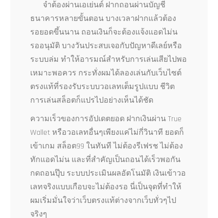
จำต้องผ่านเอเย่นต์ ฝากถอนผ่านบัญชี
ธนาคารหลายขั้นตอน บางเวลาฝากแล้วต้อง
รอยอดขึ้นนาน ถอนเงินก็จะต้องแจ้งแอดไม่น
รออนุมัติ บางวันประสบเจอกับปัญหาดีเลย์หรือ
ระบบล่ม ทำให้อารมณ์สำหรับการเล่นเสียไปพอ
เหมาะพอควร กระทั่งผมได้ลองเล่นกับเว็บไซต์
ตรงแท้ที่รองรับระบบวอเลทเต็มรูปแบบ ชีวิต
การเล่นสล็อตก็แปรไปอย่างเห็นได้ชัด
ความเร็วของการอัปเดตยอด ฝากเงินผ่าน True
Wallet หรือวอเลทอื่นๆเพียงแค่ไม่กี่วินาที ยอดก็
เข้าเกม สล็อต99 ในทันที ไม่ต้องรีเฟรช ไม่ต้อง
ทักแอดไม่น และที่สำคัญเป็นถอนได้เร็วพอกัน
กดถอนปุ๊บ ระบบประเมินผลอัตโนมัติ เงินเข้าวอ
เลทจริงแบบเกือบจะไม่ต้องรอ นี่เป็นจุดที่ทำให้
ผมเริ่มมั่นใจว่าเว็บตรงแท้ต่างจากเว็บทั่วๆไป
จริงๆ