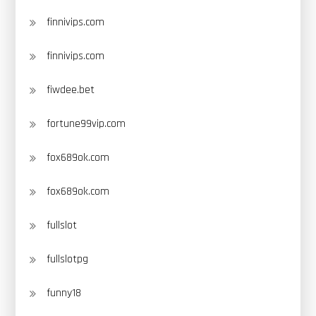
finnivips.com
finnivips.com
fiwdee.bet
fortune99vip.com
fox689ok.com
fox689ok.com
fullslot
fullslotpg
funny18