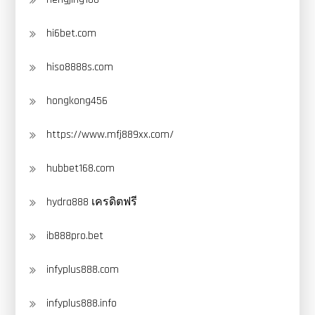
hi6bet.com
hiso8888s.com
hongkong456
https://www.mfj889xx.com/
hubbet168.com
hydra888 เครดิตฟรี
ib888pro.bet
infyplus888.com
infyplus888.info