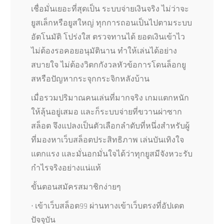
เชื่อมั่นเยอะที่สุดเป็น ระบบจ่ายเงินจริง ไม่ว่าจะ
ยูสเล็กหรือยูสใหญ่ ทุกการถอนเป็นไปตามระบบ
อัตโนมัติ โปร่งใส ตรวจทานได้ ยอดเงินเข้าไว
ไม่ต้องรอคอยอนุมัตินาน ทำให้เล่นได้อย่าง
สบายใจ ไม่ต้องวิตกกังวลหัวข้อการโดนล็อกยู
สหรือปัญหากระจุกกระจิกหลังบ้าน
เมื่อรวมปริมาณคนเล่นที่มากจริง เกมแตกหนัก
ให้ลุ้นอยู่เสมอ และก็ระบบจ่ายที่ขวานผ่าซาก
สล็อต จึงแปลงเป็นตัวเลือกลำดับที่หนึ่งสำหรับผู้
ที่มองหาเว็บสล็อตประสิทธิภาพ เล่นบันเทิงใจ
แตกแรง และมั่นอกมั่นใจได้ว่าทุกยูสมีจังหวะรับ
กำไรจริงอย่างแน่แท้
ขั้นตอนสมัครสมาชิกง่ายๆ
• เข้าเว็บสล็อต99 ผ่านทางเข้าเว็บตรงที่อัปเดต
ปัจจุบัน