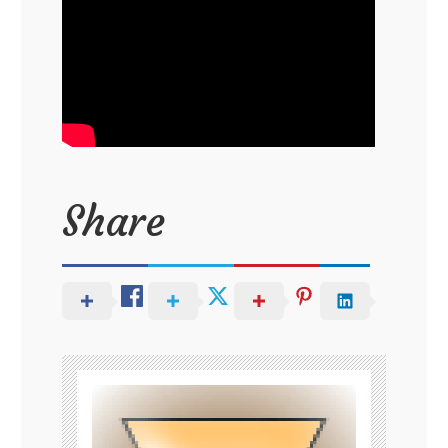
Share