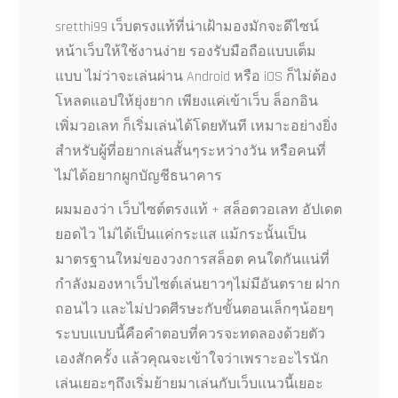
sretthi99 เว็บตรงแท้ที่น่าเฝ้ามองมักจะดีไซน์
หน้าเว็บให้ใช้งานง่าย รองรับมือถือแบบเต็ม
แบบ ไม่ว่าจะเล่นผ่าน Android หรือ iOS ก็ไม่ต้อง
โหลดแอปให้ยุ่งยาก เพียงแค่เข้าเว็บ ล็อกอิน
เพิ่มวอเลท ก็เริ่มเล่นได้โดยทันที เหมาะอย่างยิ่ง
สำหรับผู้ที่อยากเล่นสั้นๆระหว่างวัน หรือคนที่
ไม่ได้อยากผูกบัญชีธนาคาร
ผมมองว่า เว็บไซต์ตรงแท้ + สล็อตวอเลท อัปเดต
ยอดไว ไม่ได้เป็นแค่กระแส แม้กระนั้นเป็น
มาตรฐานใหม่ของวงการสล็อต คนใดกันแน่ที่
กำลังมองหาเว็บไซต์เล่นยาวๆไม่มีอันตราย ฝาก
ถอนไว และไม่ปวดศีรษะกับขั้นตอนเล็กๆน้อยๆ
ระบบแบบนี้คือคำตอบที่ควรจะทดลองด้วยตัว
เองสักครั้ง แล้วคุณจะเข้าใจว่าเพราะอะไรนัก
เล่นเยอะๆถึงเริ่มย้ายมาเล่นกับเว็บแนวนี้เยอะ