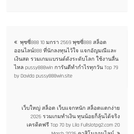
แนะแนว
พุซซี่888 10 มกรา 2569 พุซซี่888 สล็อต
เรื่อง
ออนไลน์888 ที่นักลงทุนไว้ใจ แจกอัญมณีและ
เงินสด รวมเกมแบรนด์ดังระดับโลก ใช้งานลื่น
ไหล pussy888win การันตีทำกำไรทุกวัน Top 79
by Davida pussy888win.site
เว็บใหญ่ สล็อต เว็บแจกหนัก สล็อตแตกง่าย
2026 รวมเกมทำเงิน ทุนน้อยก็ลุ้นได้จริง
เครดิตฟรี Top 70 by Lila Fullslotpg2.com 20
March 2026 คาสิโนออนไลน์