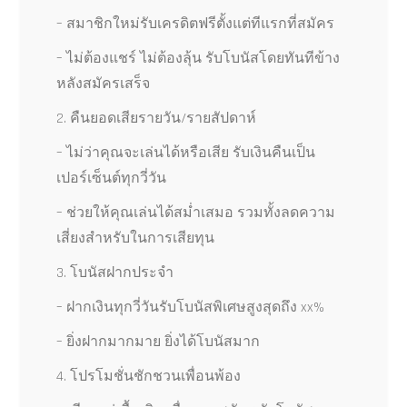
– สมาชิกใหม่รับเครดิตฟรีตั้งแต่ทีแรกที่สมัคร
– ไม่ต้องแชร์ ไม่ต้องลุ้น รับโบนัสโดยทันทีข้าง
หลังสมัครเสร็จ
2. คืนยอดเสียรายวัน/รายสัปดาห์
– ไม่ว่าคุณจะเล่นได้หรือเสีย รับเงินคืนเป็น
เปอร์เซ็นต์ทุกวี่วัน
– ช่วยให้คุณเล่นได้สม่ำเสมอ รวมทั้งลดความ
เสี่ยงสำหรับในการเสียทุน
3. โบนัสฝากประจำ
– ฝากเงินทุกวี่วันรับโบนัสพิเศษสูงสุดถึง xx%
– ยิ่งฝากมากมาย ยิ่งได้โบนัสมาก
4. โปรโมชั่นชักชวนเพื่อนพ้อง