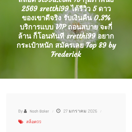
2569 sretthi99 ได้รีวิว 5 ดาว
ของเขาดีจริง รับเงินคืน 0.3%
บริการแบบ VIP ถอนสบาย จะกี่
ล้าน ก็โอนทันที sretthi99 อยาก
กระเป๋าหนัก สมัครเลย Top 89 by
Frederick
By
27 มกราคม 2026
Noah Baker
สล็อต99