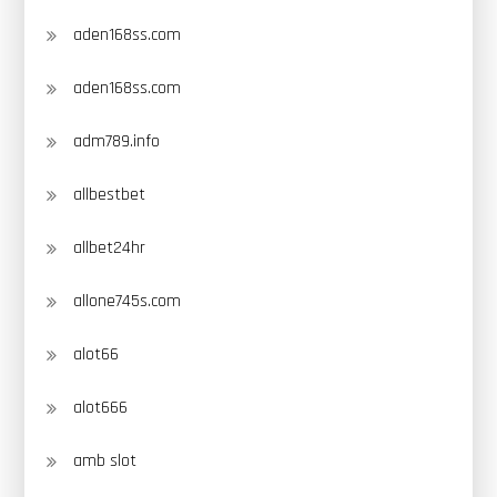
aden168ss.com
aden168ss.com
adm789.info
allbestbet
allbet24hr
allone745s.com
alot66
alot666
amb slot