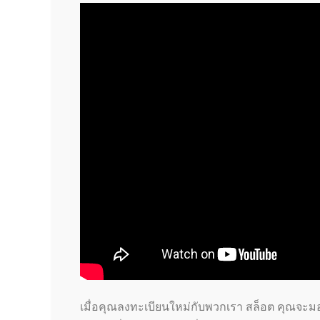
เมื่อคุณลงทะเบียนใหม่กับพวกเรา สล็อต คุณจะมอ