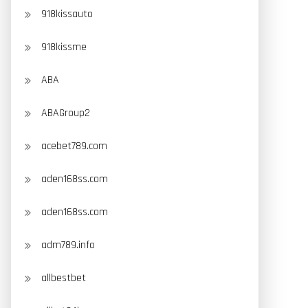
918kissauto
918kissme
ABA
ABAGroup2
acebet789.com
aden168ss.com
aden168ss.com
adm789.info
allbestbet