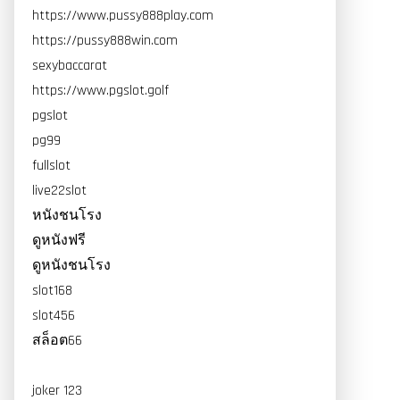
https://www.pussy888play.com
https://pussy888win.com
sexybaccarat
https://www.pgslot.golf
pgslot
pg99
fullslot
live22slot
หนังชนโรง
ดูหนังฟรี
ดูหนังชนโรง
slot168
slot456
สล็อต66
joker 123