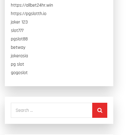
https://allbet24hr.win
https://pgslotth.io
joker 123
slot777
pgslot88
betway
jokerasia
pg slot
gogoslot
Search
for: