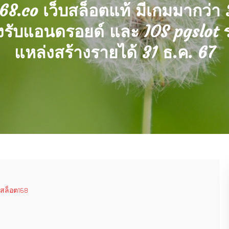
68.co เว็บสล็อตแท้ มีเกมมากว่า
งรับแอนดรอยด์ และ IOS pgslot 
แหล่งสร้างรายได้ 31 ธ.ค. 67
สล็อต168