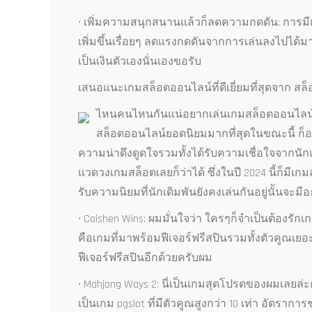
• เพิ่มความสนุกสนานแล้วก็ลดความกดดัน: การมีเค
เพิ่มขึ้นเรื่อยๆ ลดแรงกดดันจากการเล่นลงไปได้มา
เป็นเงินตัวเองนั่นเองขอรับ
เสนอแนะเกมสล็อตออนไลน์ที่ดีเยี่ยมที่สุดจาก สล็
ไหนคนไหนกันแน่อยากเล่นเกมสล็อตออนไลน์จาก
สล็อตออนไลน์ยอดนิยมมากที่สุดในขณะนี้ ก็อ
ความน่าดึงดูดใจรวมทั้งได้รับความเชื่อใจจากนักเด
แวดวงเกมสล็อตเลยก็ว่าได้ ซึ่งในปี 2024 นี้ก็มีเก
รับความนิยมที่นักเดิมพันยังคงเล่นกันอยู่นั้นจะ
• Caishen Wins: ผมมั่นใจว่า ใครๆก็จำเป็นต้องรัก
คือเกมที่มาพร้อมฟีเจอร์ฟรีสปินรวมทั้งตัวคูณเยอ
ฟีเจอร์ฟรีสปินอีกด้วยครับผม
• Mahjong Ways 2: นี่เป็นเกมสุดโปรดของผมเลยล่ะ
เป็นเกม pgslot ที่มีตัวคูณสูงกว่า 10 เท่า อัตรา