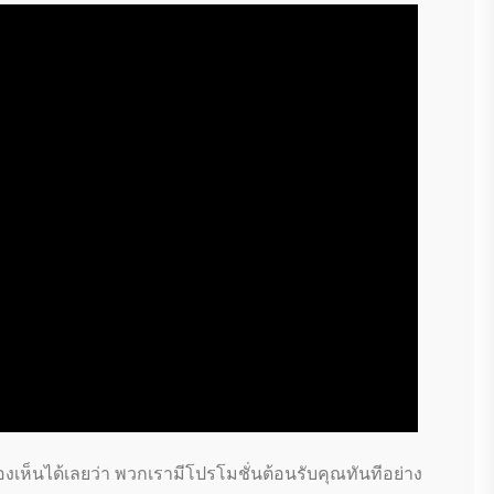
งเห็นได้เลยว่า พวกเรามีโปรโมชั่นต้อนรับคุณทันทีอย่าง