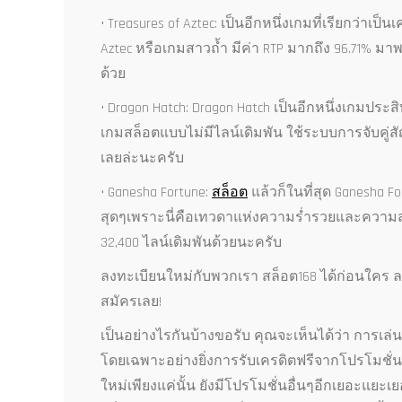
• Treasures of Aztec: เป็นอีกหนึ่งเกมที่เรียกว่าเป็
Aztec หรือเกมสาวถ้ำ มีค่า RTP มากถึง 96.71% มา
ด้วย
• Dragon Hatch: Dragon Hatch เป็นอีกหนึ่งเกมปร
เกมสล็อตแบบไม่มีไลน์เดิมพัน ใช้ระบบการจับคู่ส
เลยล่ะนะครับ
• Ganesha Fortune:
สล็อต
แล้วก็ในที่สุด Ganesha 
สุดๆเพราะนี่คือเทวดาแห่งความร่ำรวยและความสำเร็
32,400 ไลน์เดิมพันด้วยนะครับ
ลงทะเบียนใหม่กับพวกเรา สล็อต168 ได้ก่อนใคร ล
สมัครเลย!
เป็นอย่างไรกันบ้างขอรับ คุณจะเห็นได้ว่า การเ
โดยเฉพาะอย่างยิ่งการรับเครดิตฟรีจากโปรโมชั่น
ใหม่เพียงแค่นั้น ยังมีโปรโมชั่นอื่นๆอีกเยอะแย