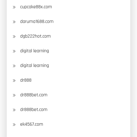
cupcake88x.com
daruma1688.com
dgb222hot.com
digital learning
digital learning
dr888
dr888bet.com
dr888bet.com
ek4567.com