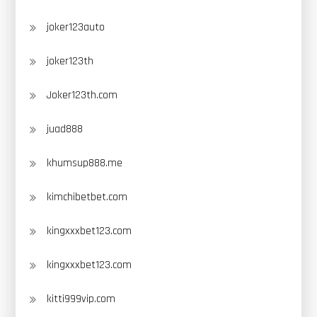
joker123auto
joker123th
Joker123th.com
juad888
khumsup888.me
kimchibetbet.com
kingxxxbet123.com
kingxxxbet123.com
kitti999vip.com