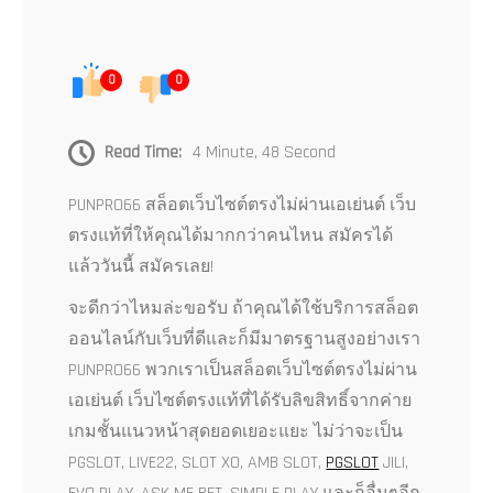
0
0
Read Time:
4 Minute, 48 Second
PUNPRO66 สล็อตเว็บไซต์ตรงไม่ผ่านเอเย่นต์ เว็บ
ตรงแท้ที่ให้คุณได้มากกว่าคนไหน สมัครได้
แล้ววันนี้ สมัครเลย!
จะดีกว่าไหมล่ะขอรับ ถ้าคุณได้ใช้บริการสล็อต
ออนไลน์กับเว็บที่ดีและก็มีมาตรฐานสูงอย่างเรา
PUNPRO66 พวกเราเป็นสล็อตเว็บไซต์ตรงไม่ผ่าน
เอเย่นต์ เว็บไซต์ตรงแท้ที่ได้รับลิขสิทธิ์จากค่าย
เกมชั้นแนวหน้าสุดยอดเยอะแยะ ไม่ว่าจะเป็น
PGSLOT, LIVE22, SLOT XO, AMB SLOT,
PGSLOT
JILI,