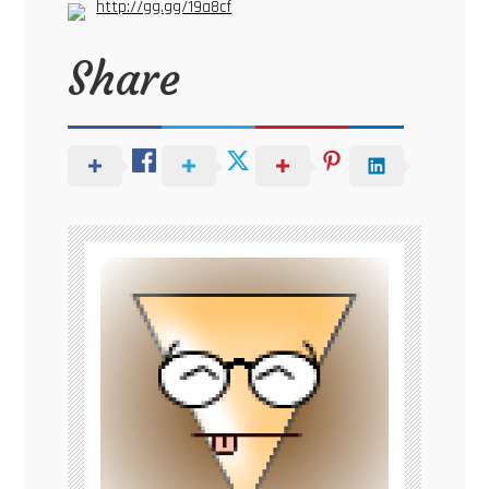
http://gg.gg/19a8cf
Share