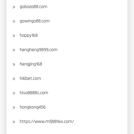
gobaza88.com
gowingo88.com
happy168
hengheng9899.com
hengjing168
hi6bet.com
hiso8888s.com
hongkong456
https://www.mfj889xx.com/