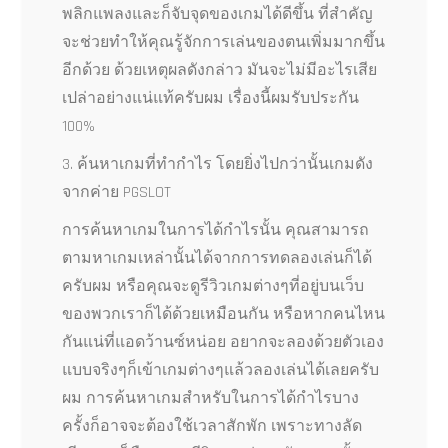
พลิกแพลงและก็จับจุดของเกมได้ดีขึ้น ที่สำคัญ
จะช่วยทำให้คุณรู้จักการเล่นของตนเพิ่มมากขึ้น
อีกด้วย ด้วยเหตุผลดังกล่าว มันจะไม่มีอะไรเสีย
เปล่าอย่างแน่แท้ครับผม เรื่องนี้ผมรับประกัน
100%
3. ค้นหาเกมที่ทำกำไร โดยยิ่งไปกว่านั้นเกมดัง
จากค่าย PGSLOT
การค้นหาเกมในการได้กำไรนั้น คุณสามารถ
ตามหาเกมเหล่านั้นได้จากการทดลองเล่นก็ได้
ครับผม หรือคุณจะดูรีวิวเกมต่างๆที่อยู่บนเว็บ
ของพวกเราก็ได้ด้วยเหมือนกัน หรือหากคนไหน
กันแน่ที่แอดว้านซ์หน่อย อยากจะลองด้วยตัวเอง
แบบจริงๆก็เข้าเกมต่างๆแล้วลองเล่นได้เลยครับ
ผม การค้นหาเกมสำหรับในการได้กำไรบาง
ครั้งก็อาจจะต้องใช้เวลาสักพัก เพราะทางลัด