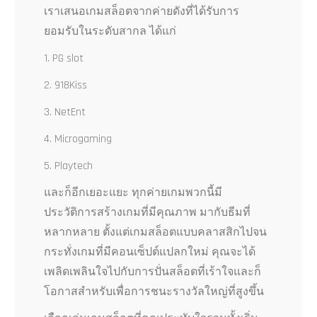
เราเสนอเกมสล็อตจากค่ายดังที่ได้รับการ
ยอมรับในระดับสากล ได้แก่
1. PG slot
2. 918Kiss
3. NetEnt
4. Microgaming
5. Playtech
และก็อีกเยอะแยะ ทุกค่ายเกมพวกนี้มี
ประวัติการสร้างเกมที่มีคุณภาพ มากับธีมที่
หลากหลาย ตั้งแต่เกมสล็อตแบบคลาสสิกไปจน
กระทั่งเกมที่มีคอนเซ็ปต์แปลกใหม่ คุณจะได้
เพลิดเพลินใจไปกับการปั่นสล็อตที่เร้าใจและก็
โอกาสสำหรับเพื่อการชนะรางวัลใหญ่ที่สูงขึ้น