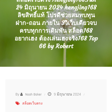
24 มิถุนายน 2024 hengjing168
ลิขสิทธิ์แท้ โปรดีช่วยสมทบทุน
ฝาก-ถอน ภายใน 3วิเว็บเดียวจบ
ครบทุกการเดิมพัน สล็อต168
อยากเฮง ต้องเล่นเฮงจริง168 Top
66 by Robert
By
9 มิถุนายน 2024
Noah Baker
สล็อตเว็บตรง