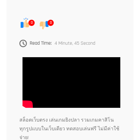
0
0
Read Time:
4 Minute, 45 Second
สล็อตเว็บตรง เล่นเกมยิงปลา รวมเกมคาสิโน
ทุกรูปแบบในเว็บเดียว ทดสอบเล่นฟรี ไม่มีค่าใช้
จ่าย!