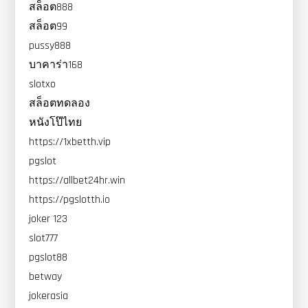
สล็อต888
สล็อต99
pussy888
บาคาร่า168
slotxo
สล็อตทดลอง
หนังโป๊ไทย
https://1xbetth.vip
pgslot
https://allbet24hr.win
https://pgslotth.io
joker 123
slot777
pgslot88
betway
jokerasia