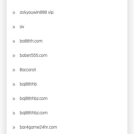
askyouwin888 vip
av
ba88th.com
babet555.com
Baccarat
baj88thb
baj88thbz.com
baj88thbz.com
bar4game24hr.com