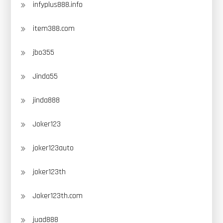
infyplus888.info
item388.com
jbo355
Jinda55
jinda888
Joker123
joker123auto
joker123th
Joker123th.com
juad888