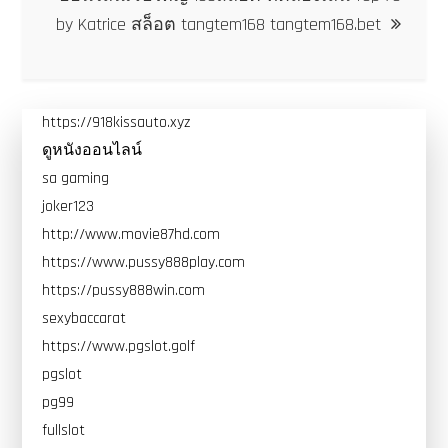
by Katrice สล็อต tangtem168 tangtem168.bet
https://918kissauto.xyz
ดูหนังออนไลน์
sa gaming
joker123
http://www.movie87hd.com
https://www.pussy888play.com
https://pussy888win.com
sexybaccarat
https://www.pgslot.golf
pgslot
pg99
fullslot