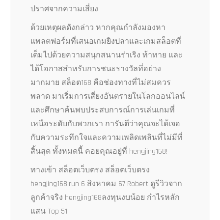
ปราศจากความเสี่ยง
ด้วยเหตุผลดังกล่าว หากคุณกำลังมองหา
แพลตฟอร์มที่เสนอเกมยิงปลาและเกมสล็อตที่
เต็มไปด้วยความสนุกสนานร่าเริง ท้าทาย และ
ได้โอกาสสำหรับการชนะรางวัลที่อย่าง
มากมาย สล็อต168 คือช่องทางที่ไม่สมควร
พลาด มาเริ่มการเสี่ยงอันตรายในโลกออนไลน์
และศึกษาค้นพบประสบการณ์การเล่นเกมที่
เหนือระดับกับพวกเรา การันตีว่าคุณจะได้เจอ
กับความระทึกใจและความเพลิดเพลินที่ไม่มีที่
สิ้นสุด ทั้งหมดนี้ คอยคุณอยู่ที่ hengjing168!
ทางเข้า สล็อตเว็บตรง สล็อตเว็บตรง
hengjing168.run 6 สิงหาคม 67 Robert ดูรีวิวจาก
ลูกค้าจริง hengjing168ลงทุนงบน้อย กำไรหลัก
แสน Top 51