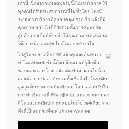
เท่านี้ เนื่องจากแพลตฟอร์มนี้ยังมอบโอกาสให้
ทุกคนได้รับประสบการณ์ที่ไม่ซ้ำใคร โดยมี
ระบบการบริการที่ครอบคลุม รวดเร็ว แล้วก็มี
คุณภาพ อย่างไรก็ดียังรวมทั้งการซัพพอร์ต
ลูกค้าแบบเต็มที่ที่จะทำให้คุณสามารถเล่นเกม
ได้อย่างมีความสุข ไม่มีไม่ค่อยสบายใจ
ไปสู่โลกของ สล็อต168 แล้วคุณจะค้นพบว่า
ทำไมแพลตฟอร์มนี้ถึงเปลี่ยนเป็นที่รู้สึกชื่น
ชอบและก็วางใจจากนักเดิมพันจำนวนไม่น้อย
และมีความปลอดภัยรวมทั้งเชื่อถือได้ในระดับ
สูงสุด ค้นหาความบันเทิงและโอกาสสำหรับใน
การทำเงินตรงนี้ ที่hengjing168 แหล่งรวมเกมคา
สิโนและเกมยิงปลาทุกแบบในเว็บไซต์เดียว รวม
ทั้งนี่เป็นเหตุผลที่คุณไม่สมควรพลาด!