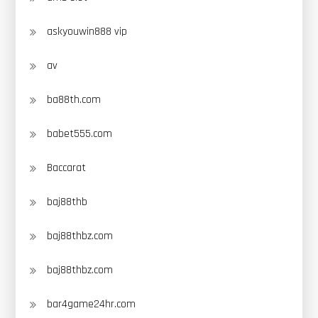
askyouwin888 vip
av
ba88th.com
babet555.com
Baccarat
baj88thb
baj88thbz.com
baj88thbz.com
bar4game24hr.com