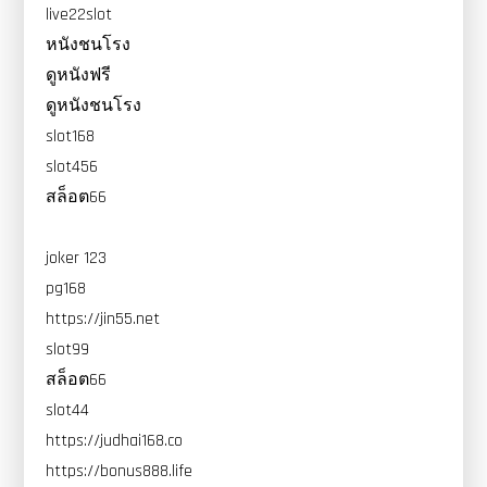
live22slot
หนังชนโรง
ดูหนังฟรี
ดูหนังชนโรง
slot168
slot456
สล็อต66
joker 123
pg168
https://jin55.net
slot99
สล็อต66
slot44
https://judhai168.co
https://bonus888.life