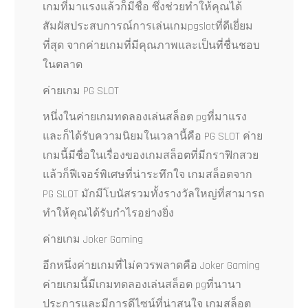
เกมที่มาแรงแล้วก็มีชื่อ ซึ่งช่วยทำให้คุณได้
สัมผัสประสบการณ์การเล่นเกมpgslotที่ดีเยี่ยม
ที่สุด จากค่ายเกมที่มีคุณภาพและเป็นที่ชื่นชอบ
ในตลาด
ค่ายเกม PG SLOT
หนึ่งในค่ายเกมทดลองเล่นสล็อต pgที่มาแรง
และก็ได้รับความนิยมในเวลานี้คือ PG SLOT ค่าย
เกมนี้มีชื่อในเรื่องของเกมสล็อตที่มีกราฟิกสวย
แล้วก็ฟีเจอร์พิเศษที่น่าระทึกใจ เกมสล็อตจาก
PG SLOT มักมีโบนัสรวมทั้งรางวัลใหญ่ที่สามารถ
ทำให้คุณได้รับกำไรอย่างยิ่ง
ค่ายเกม Joker Gaming
อีกหนึ่งค่ายเกมที่ไม่ควรพลาดคือ Joker Gaming
ค่ายเกมนี้มีเกมทดลองเล่นสล็อต pgที่นานา
ประการและมีการดีไซน์ที่น่าสนใจ เกมสล็อต