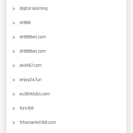
digital learning
dr888
dr888bet.com
dr888bet.com
ek4567.com
enjoy24.fun
eu369clubs.com
faro168
fcharoenkit168.com