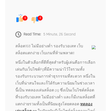
0
0
Read Time:
5 Minute, 26 Second
สล็อต168 ไม่มีอย่างต่ำ รองรับวอเลท เว็บ
สล็อตแตกง่าย เว็บเกมที่ห้ามพลาด!!
หนึ่งในตัวเลือกที่ดีที่สุดสำหรับผู้เล่นคือการเลือก
เล่นกับเว็บไซต์Pgที่มีความน่าไว้ใจรวมทั้ง
รองรับกระบวนการทำธุรกรรมที่สะดวก หนึ่งใน
เว็บที่น่าสนใจและก็ได้รับความนิยมในช่วงเวลา
นี้เป็น ทดลองเล่นสล็อต pg ซึ่งเป็นเว็บไซต์สล็อต
ที่รองรับวอเลท ไม่มีอย่างต่ำ และก็มีเกมสล็อตที่
แตกง่ายรวมทั้งเป็นที่นิยมสูงโดยตลอด
ทดลอง