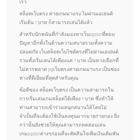
เร็ว
สล็อตเว็บตรง ค่ายเกมมาแรง ไม่ผ่านเอเย่นต์
เริ่มต้น 1 บาท ก็สามารถเล่นได้แล้ว
สำหรับนักพนันที่กำลังมองหาเว็บpgslotที่ตอบ
ปัญหาอีกทั้งในด้านความสบายรวมทั้งความ
ปลอดภัย เว็บสล็อตเว็บไซต์ตรงที่ไม่ผ่านเอเย่นต์
รวมทั้งเริ่มเล่นได้เพียงแค่ 1 บาท เป็นทางเลือกที่
ไม่ควรพลาด pgเว็บตรงค่ายเกมมาแรง เป็นช่อง
ทางที่ดีเยี่ยมที่สุดสำหรับคุณ
ข้อดีของ สล็อตเว็บตรง เป็นความสามารถใน
การเริ่มเล่นเกมสล็อตได้เพียง 1 บาท ซึ่งทำให้
ท่านสามารถเข้าร่วมสนุกสนานได้โดยไม่
จำเป็นที่จะต้องใช้เงินลงทุนมากมายก่ายกอง ยิ่ง
กว่านั้นยังช่วยให้คุณสามารถทดสอบเล่น
เกมpgslotต่างๆก่อนที่จะตัดสินใจเพิ่มเงินเดิมพัน