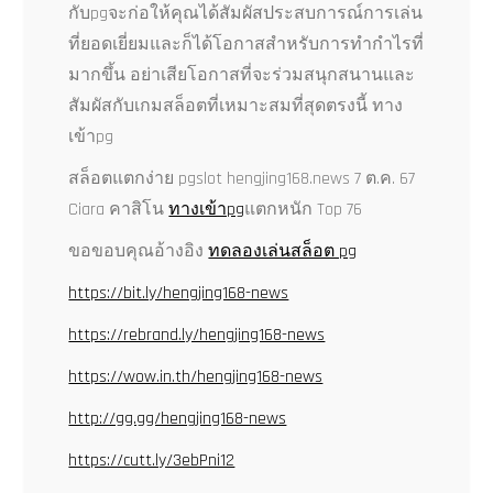
กับpgจะก่อให้คุณได้สัมผัสประสบการณ์การเล่น
ที่ยอดเยี่ยมและก็ได้โอกาสสำหรับการทำกำไรที่
มากขึ้น อย่าเสียโอกาสที่จะร่วมสนุกสนานและ
สัมผัสกับเกมสล็อตที่เหมาะสมที่สุดตรงนี้ ทาง
เข้าpg
สล็อตแตกง่าย pgslot hengjing168.news 7 ต.ค. 67
Ciara คาสิโน
ทางเข้าpg
แตกหนัก Top 76
ขอขอบคุณอ้างอิง
ทดลองเล่นสล็อต pg
https://bit.ly/hengjing168-news
https://rebrand.ly/hengjing168-news
https://wow.in.th/hengjing168-news
http://gg.gg/hengjing168-news
https://cutt.ly/3ebPni12