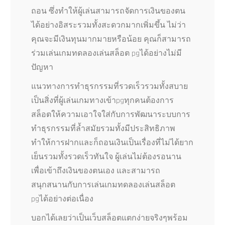
ถอน ซึ่งทำให้ผู้เล่นสามารถจัดการเงินของตน
ได้อย่างอิสระรวมทั้งสะดวกมากเพิ่มขึ้น ไม่ว่า
คุณจะมีเงินทุนมากมายหรือน้อย คุณก็สามารถ
ร่วมเล่นเกมทดลองเล่นสล็อต pgได้อย่างไม่มี
ปัญหา
แนวทางการทำธุรกรรมที่รวดเร็วรวมทั้งสบาย
เป็นสิ่งที่ผู้เล่นเกมทางเข้าpgทุกคนต้องการ
สล็อตให้ความเอาใจใส่กับการพัฒนาระบบการ
ทำธุรกรรมที่ล้ำสมัยรวมทั้งมีประสิทธิภาพ
ทำให้การฝากและก็ถอนเงินเป็นเรื่องที่ไม่ได้ยาก
เย็นรวมทั้งรวดเร็วทันใจ ผู้เล่นไม่ต้องรอนาน
เพื่อเข้าถึงเงินของตนเอง และสามารถ
สนุกสนานกับการเล่นเกมทดลองเล่นสล็อต
pgได้อย่างต่อเนื่อง
บอกได้เลยว่าเป็นเว็บสล็อตแตกง่ายจริงๆพร้อม