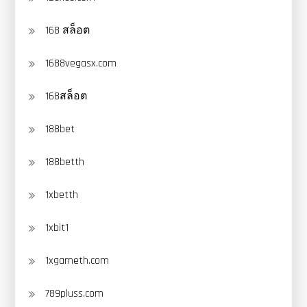
168 สล็อต
1688vegasx.com
168สล็อต
188bet
188betth
1xbetth
1xbit1
1xgameth.com
789pluss.com