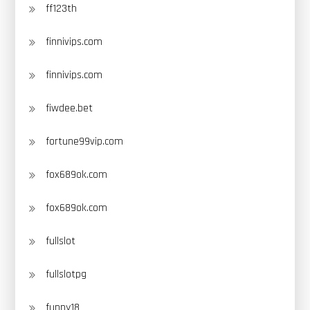
ff123th
finnivips.com
finnivips.com
fiwdee.bet
fortune99vip.com
fox689ok.com
fox689ok.com
fullslot
fullslotpg
funny18