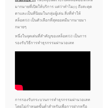
เล่นสล็อต pg
ในปัจจุบันมีเว็บไซต์สล็อตออนไลน์
มากมายที่เปิดให้บริการ แต่ว่าทำไมpg ถึงสะดุด
ตาและเป็นที่นิยมในกลุ่มผู้เล่น สิ่งที่ทำให้
สล็อต168 เป็นตัวเลือกที่สุดยอดมีมากมายมา
กมายๆ
หนึ่งในจุดเด่นที่สำคัญของสล็อต168 เป็นการ
รองรับวิธีการทำธุรกรรมผ่านวอเลท
การรองรับกระบวนการทำธุรกรรมผ่านวอเลท
โดยไม่กำหนดขั้นต่ำสำหรับเพื่อการฝากหรือ