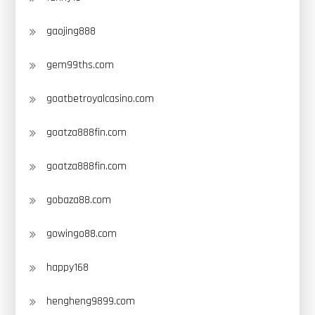
gaojing888
gem99ths.com
goatbetroyalcasino.com
goatza888fin.com
goatza888fin.com
gobaza88.com
gowingo88.com
happy168
hengheng9899.com