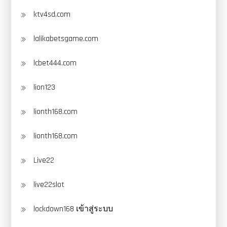
ktv4sd.com
lalikabetsgame.com
lcbet444.com
lion123
lionth168.com
lionth168.com
Live22
live22slot
lockdown168 เข้าสู่ระบบ