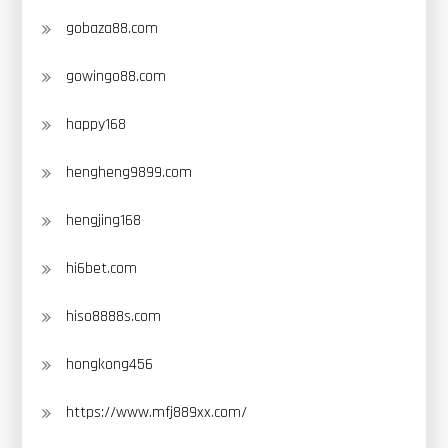
gobaza88.com
gowingo88.com
happy168
hengheng9899.com
hengjing168
hi6bet.com
hiso8888s.com
hongkong456
https://www.mfj889xx.com/