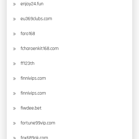
enjoy24.fun
eu369clubs.com
faro168
fcharoenkit168.com
ff123th
finnivips.com
finnivips.com
fiwdee.bet
fortune99vip.com
fox689ok.com