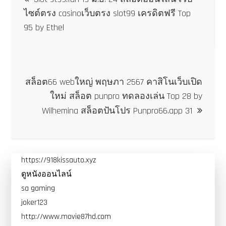
เรื่อง
ไซต์ตรง casinoเว็บตรง slot99 เครดิตฟรี Top
95 by Ethel
สล็อต66 webใหญ่ พฤษภา 2567 คาสิโนเว็บเปิด
ใหม่ สล็อต punpro ทดลองเล่น Top 28 by
Wilhemina สล็อตปันโปร Punpro66.app 31
https://918kissauto.xyz
ดูหนังออนไลน์
sa gaming
joker123
http://www.movie87hd.com