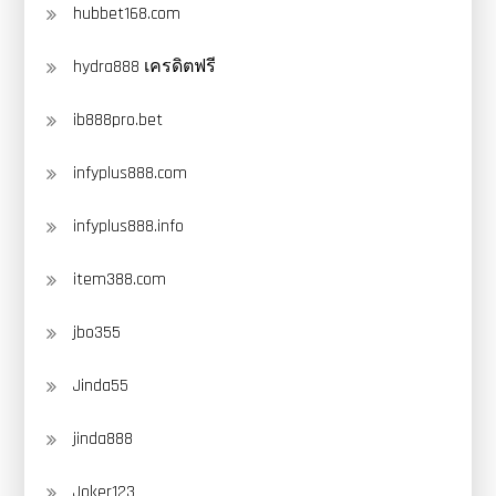
hubbet168.com
hydra888 เครดิตฟรี
ib888pro.bet
infyplus888.com
infyplus888.info
item388.com
jbo355
Jinda55
jinda888
Joker123