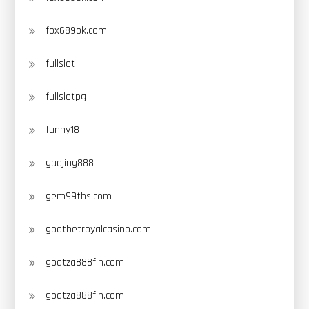
fox689ok.com
fullslot
fullslotpg
funny18
gaojing888
gem99ths.com
goatbetroyalcasino.com
goatza888fin.com
goatza888fin.com