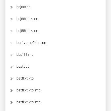
baj88thb
baj88thbz.com
baj88thbz.com
bar4game24hr.com
bbp168.me
bestbet
betflixtikto
betflixtikto.info
betflixtikto.info