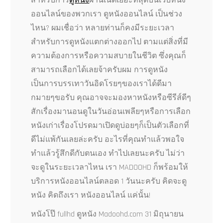
สำหรับการ
ดูหนัง
ผ่านเน็ตเยอะที่สุดบนเว็บหนัง
ออนไลน์ของพวกเรา ดูหนังออนไลน์ เป็นช่วง
ไหน? ผมเชื่อว่า หลายท่านก็คงมีระยะเวลา
สำหรับการดูหนังแตกต่างออกไป ตามแต่สิ่งที่มี
ความต้องการหรือความสบายในชีวิต ซึ่งคุณก็
สามารถเลือกได้เลยจ้าครับผม การดูหนัง
เป็นการบรรเทาวันอิดโรยๆของเราได้ดีมา
กมายๆขอรับ คุณอาจจะมองหาหนังหรือซีรีส์ดีๆ
สักเรื่องมานอนดูในวันอ่อนเพลียๆหรือการเลือก
หนังเก่าเรื่องโปรดมาเปิดดูบ่อยๆก็เป็นตัวเลือกที่
ดีไม่แพ้กันเลยล่ะครับ อะไรที่คุณทำแล้วพอใจ
ทำแล้วรู้สึกดีกับตนเอง ทำไปเลยนะครับ ไม่ว่า
จะดูในระยะเวลาไหน เรา MADOOHD ก็พร้อมให้
บริการหนังออนไลน์ตลอด 1 วันนะครับ คิดจะดู
หนัง คิดถึงเรา หนังออนไลน์ แค่นั้น!
หนังโป๊ fullhd ดูหนัง Madoohd.com 31 มิถุนายน