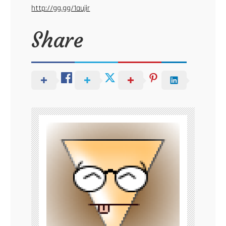
http://gg.gg/1aujir
Share