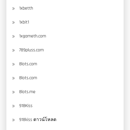
1xbetth
1xbit1
1xgameth.com
789pluss.com
8lots.com
8lots.com
8lots.me
918Kiss
918kiss ดาวน์โหลด