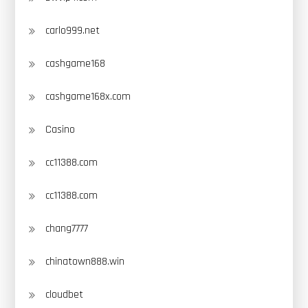
carlo999.net
cashgame168
cashgame168x.com
Casino
cc11388.com
cc11388.com
chang7777
chinatown888.win
cloudbet