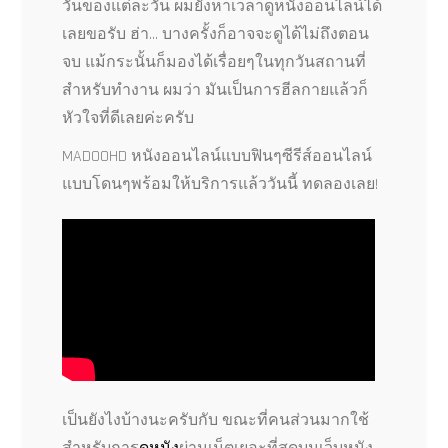
วันของแต่ละวัน ผมยังหาเวลาดูหนังออนไลน์ได้
เลยขอรับ ฮ่า… บางครั้งก็อาจจะดูได้ไม่ถึงตอน
จบ แม้กระนั้นก็มองได้เรื่อยๆในทุกวันสถานที่
สำหรับทำงาน ผมว่า มันเป็นการฮีลกายแล้วก็
หัวใจที่ดีเลยค่ะครับ
MADOOHD หนังออนไลน์แบบฟินๆซีรีส์ออนไลน์
แบบโดนๆพร้อมให้บริการแล้ววันนี้ ทดลองเลย!
เป็นยังไงบ้างนะครับกับ ขณะที่คนส่วนมากใช้