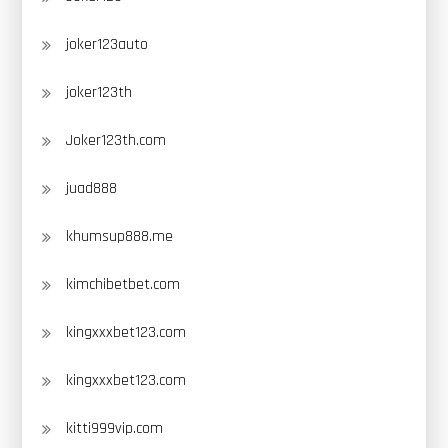
joker123auto
joker123th
Joker123th.com
juad888
khumsup888.me
kimchibetbet.com
kingxxxbet123.com
kingxxxbet123.com
kitti999vip.com