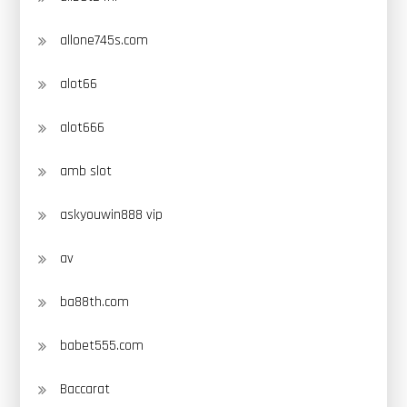
allone745s.com
alot66
alot666
amb slot
askyouwin888 vip
av
ba88th.com
babet555.com
Baccarat