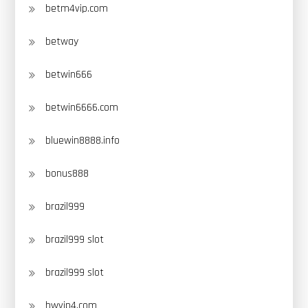
betm4vip.com
betway
betwin666
betwin6666.com
bluewin8888.info
bonus888
brazil999
brazil999 slot
brazil999 slot
bwvip4.com