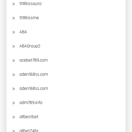
918kissauto
918kissme
ABA
ABAGroup2
acebet789.com
aden168ss.com
aden168ss.com
adm789.info
allbestbet
allbet24hr