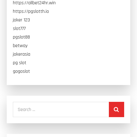
https://allbet24hr.win
https://pgslotth.io
joker 123
slot777
pgslot88
betway
jokerasia
pg slot
gogoslot
Search
for: