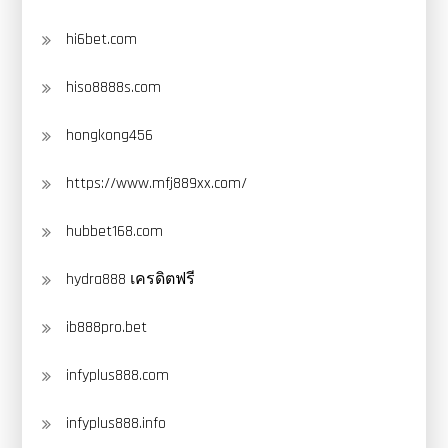
hi6bet.com
hiso8888s.com
hongkong456
https://www.mfj889xx.com/
hubbet168.com
hydra888 เครดิตฟรี
ib888pro.bet
infyplus888.com
infyplus888.info