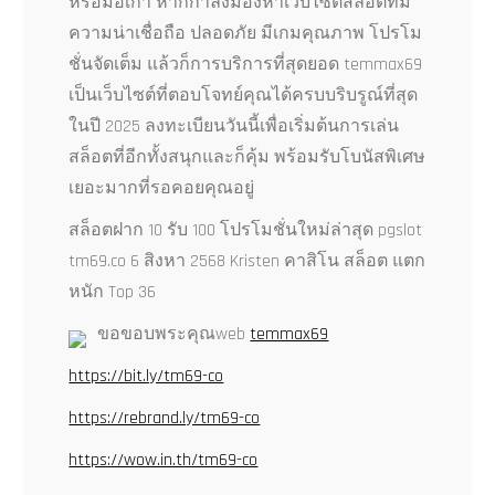
หรือมือเก๋า หากกำลังมองหาเว็บไซต์สล็อตที่มี
ความน่าเชื่อถือ ปลอดภัย มีเกมคุณภาพ โปรโม
ชั่นจัดเต็ม แล้วก็การบริการที่สุดยอด temmax69
เป็นเว็บไซต์ที่ตอบโจทย์คุณได้ครบบริบรูณ์ที่สุด
ในปี 2025 ลงทะเบียนวันนี้เพื่อเริ่มต้นการเล่น
สล็อตที่อีกทั้งสนุกและก็คุ้ม พร้อมรับโบนัสพิเศษ
เยอะมากที่รอคอยคุณอยู่
สล็อตฝาก 10 รับ 100 โปรโมชั่นใหม่ล่าสุด pgslot
tm69.co 6 สิงหา 2568 Kristen คาสิโน สล็อต แตก
หนัก Top 36
ขอขอบพระคุณweb
temmax69
https://bit.ly/tm69-co
https://rebrand.ly/tm69-co
https://wow.in.th/tm69-co