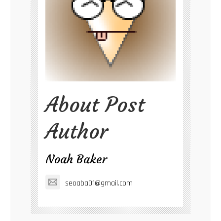
About Post
Author
Noah Baker
seoaba01@gmail.com