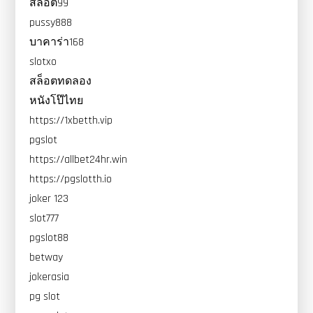
สล็อต99
pussy888
บาคาร่า168
slotxo
สล็อตทดลอง
หนังโป๊ไทย
https://1xbetth.vip
pgslot
https://allbet24hr.win
https://pgslotth.io
joker 123
slot777
pgslot88
betway
jokerasia
pg slot