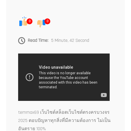
0
0
Read Time:
5 Minute, 42 Second
temmax69 เว็บไซต์สล็อตเว็บไซต์ตรงครบวงจร
2025 ตอบปัญหาทุกสิ่งที่มีความต้องการ ไม่เป็น
อันตราย 100%