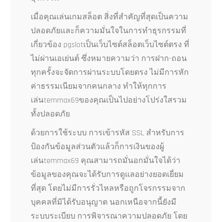
เมื่อคุณเล่นเกมสล็อต สิ่งที่สำคัญที่สุดเป็นความ
ปลอดภัยและก็ความมั่นใจในการทำธุรกรรมที่
เกี่ยวข้อง pgslotเป็นเว็บไซต์สล็อตเว็บไซต์ตรง ที่
ไม่ผ่านเอเย่นต์ ซึ่งหมายความว่า การฝาก-ถอน
ทุกครั้งจะจัดการผ่านระบบโดยตรง ไม่มีการหัก
ค่าธรรมเนียมจากคนกลาง ทำให้ทุกการ
เล่นtemmax69ของคุณเป็นไปอย่างโปร่งใสรวม
ทั้งปลอดภัย
ด้วยการใช้ระบบ การเข้ารหัส SSL สำหรับการ
ป้องกันข้อมูลส่วนตัวแล้วก็การเงินของผู้
เล่นtemmax69 คุณสามารถมั่นอกมั่นใจได้ว่า
ข้อมูลของคุณจะได้รับการดูแลอย่างยอดเยี่ยม
ที่สุด โดยไม่มีการรั่วไหลหรือถูกโจรกรรมจาก
บุคคลที่มิได้รับอนุญาต นอกเหนือจากนี้ยังมี
ระบบระเบียบ การพิจารณาความปลอดภัย โดย