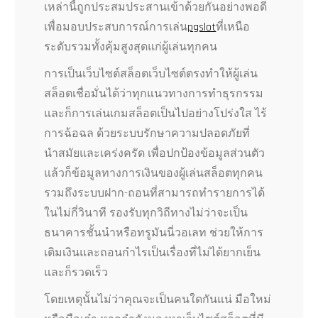
เหล่านี้ถูกประสมประสานเข้าด้วยกันอย่างพอดี
เพื่อมอบประสบการณ์การเล่น
pgslot
ที่เหนือ
ระดับรวมทั้งคุ้มสูงสุดแก่ผู้เล่นทุกคน
การเป็นเว็บไซต์สล็อตเว็บไซต์ตรงทำให้ผู้เล่น
สล็อตเชื่อมั่นได้ว่าทุกแนวทางการทำธุรกรรม
และก็การเล่นเกมสล็อตเป็นไปอย่างโปร่งใส ไร้
การฉ้อฉล ด้วยระบบรักษาความปลอดภัยที่
นำสมัยและเคร่งครัด เพื่อปกป้องข้อมูลส่วนตัว
แล้วก็ข้อมูลทางการเงินของผู้เล่นสล็อตทุกคน
รวมถึงระบบฝาก-ถอนที่สามารถทำรายการได้
ในไม่กี่วินาที รองรับทุกวิถีทางไม่ว่าจะเป็น
ธนาคารชั้นนำหรือทรูมันนี่วอเลท ช่วยให้การ
เติมเงินและถอนกำไรเป็นเรื่องที่ไม่ได้ยากเย็น
และก็รวดเร็ว
โดยเหตุนั้นไม่ว่าคุณจะเป็นคนใดกันแน่ มือใหม่