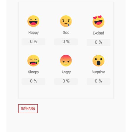
Happy
Sad
Excited
0
%
0
%
0
%
Sleepy
Angry
Surprise
0
%
0
%
0
%
TEMMAX69