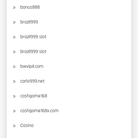
bonus888
brazil999
brazil999 slot
brazil999 slot
bwvip4.com
carlo999.net
cashgame168
cashgame168x.com
Casino