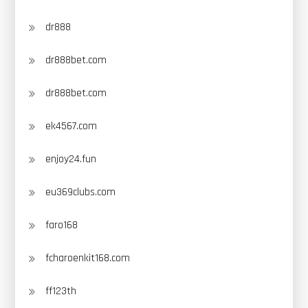
dr888
dr888bet.com
dr888bet.com
ek4567.com
enjoy24.fun
eu369clubs.com
faro168
fcharoenkit168.com
ff123th