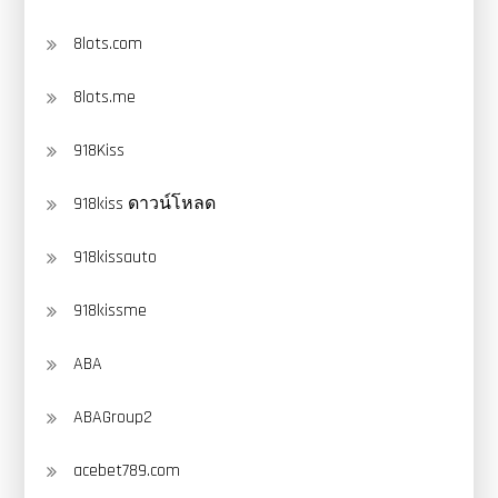
8lots.com
8lots.me
918Kiss
918kiss ดาวน์โหลด
918kissauto
918kissme
ABA
ABAGroup2
acebet789.com