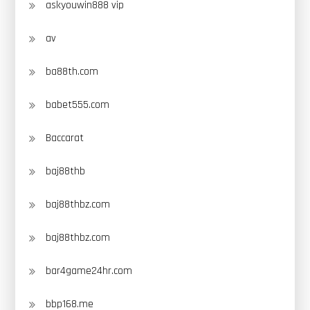
askyouwin888 vip
av
ba88th.com
babet555.com
Baccarat
baj88thb
baj88thbz.com
baj88thbz.com
bar4game24hr.com
bbp168.me