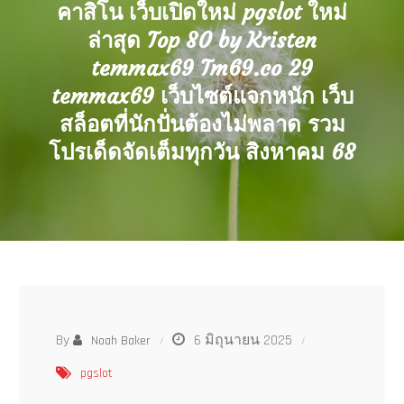
คาสิโน เว็บเปิดใหม่ pgslot ใหม่
ล่าสุด Top 80 by Kristen
temmax69 Tm69.co 29
temmax69 เว็บไซต์แจกหนัก เว็บ
สล็อตที่นักปั่นต้องไม่พลาด รวม
โปรเด็ดจัดเต็มทุกวัน สิงหาคม 68
By
6 มิถุนายน 2025
Noah Baker
pgslot