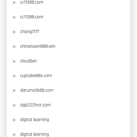
cc11388.com
cc11388.com
chang7777
chinatown888.win
cloudbet
cupcake88x.com
daruma1688.com
dgb222hot.com
digital learning
digital learning