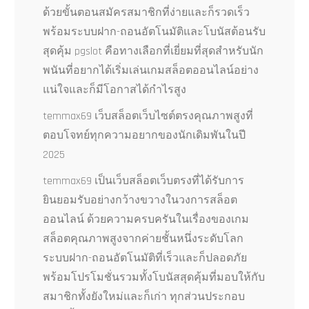
ด้วยขั้นตอนสมัครสมาชิกที่ง่ายและก็รวดเร็ว
พร้อมระบบฝาก-ถอนอัตโนมัติและโบนัสต้อนรับ
สุดคุ้ม pgslot คือทางเลือกที่เยี่ยมที่สุดสำหรับนัก
พนันที่อยากได้เริ่มเล่นเกมสล็อตออนไลน์อย่าง
แน่ใจและก็มีโอกาสได้กำไรสูง
temmax69 เว็บสล็อตเว็บไซต์ตรงคุณภาพสูงที่
ตอบโจทย์ทุกความอยากของนักเดิมพันในปี
2025
temmax69 เป็นเว็บสล็อตเว็บตรงที่ได้รับการ
ยินยอมรับอย่างกว้างขวางในวงการสล็อต
ออนไลน์ ด้วยความครบครันในเรื่องของเกม
สล็อตคุณภาพสูงจากค่ายชั้นหนึ่งระดับโลก
ระบบฝาก-ถอนอัตโนมัติที่เร็วและก็ปลอดภัย
พร้อมโปรโมชั่นรวมทั้งโบนัสสุดคุ้มที่มอบให้กับ
สมาชิกทั้งยังใหม่และก็เก่า ทุกส่วนประกอบ