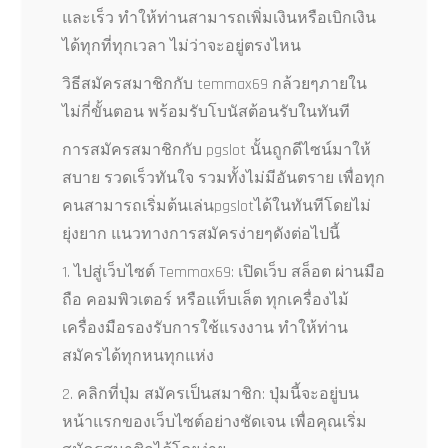
และเร็ว ทำให้ท่านสามารถเพิ่มเงินหรือเบิกเงิน
ได้ทุกที่ทุกเวลา ไม่ว่าจะอยู่ตรงไหน
วิธีสมัครสมาชิกกับ temmax69 กล้วยๆภายใน
ไม่กี่ขั้นตอน พร้อมรับโบนัสต้อนรับในทันที
การสมัครสมาชิกกับ pgslot นั้นถูกดีไซน์มาให้
สบาย รวดเร็วทันใจ รวมทั้งไม่มีอันตราย เพื่อทุก
คนสามารถเริ่มต้นเล่นpgslotได้ในทันทีโดยไม่
ยุ่งยาก แนวทางการสมัครง่ายๆดังต่อไปนี้
1. ไปสู่เว็บไซต์ Temmax69: เปิดเว็บ สล็อต ผ่านมือ
ถือ คอมพิวเตอร์ หรือแท็บเล็ต ทุกเครื่องไม้
เครื่องมือรองรับการใช้แรงงาน ทำให้ท่าน
สมัครได้ทุกหนทุกแห่ง
2. คลิกที่ปุ่ม สมัครเป็นสมาชิก: ปุ่มนี้จะอยู่บน
หน้าแรกของเว็บไซต์อย่างชัดเจน เพื่อคุณเริ่ม