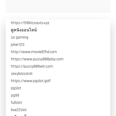
https://918kissauto.xyz
ดูหนังออนไลน์
sa gaming
joker123
http://www.movie87hd.com
https://www.pussy888play.com
https://pussy888win.com
sexybaccarat
https://www.pgslot.golf
pgslot
pg99
fullslot
live22slot