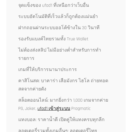
จุดแข็งของ ufad1 ที่เหนือกว่าเว็บอื่น
ระบบอัตโนมัติที่เร็วแล้วก็ถูกต้องแม่นยำ
ฝากถอนผ่านระบบออโต้ข้างใน 30 วินาที
รองรับแบงค์ไทยรวมทั้ง True Wallet
ไม่ต้องส่งสลิป ไม่มีอย่างต่ำสำหรับการทำ
รายการ
เกมที่ให้บริการนานาประการ
คาสิโนสด: บาคาร่า เสือมังกร ไฮโล ถ่ายทอด
สดจากค่ายดัง
สล็อตออนไลน์: มากยิ่งกว่า 1,000 เกมจากค่าย
PG, Joker,
ufad1 เข้าสู่ระบบ
Pragmatic
แทงบอล: ราคาน้ำดี เปิดคู่ให้แทงครบทุกลีก
ลอตเตอรี่รวมทั้งเกมอื่นๆ: ลอตเตอรี่ไทย