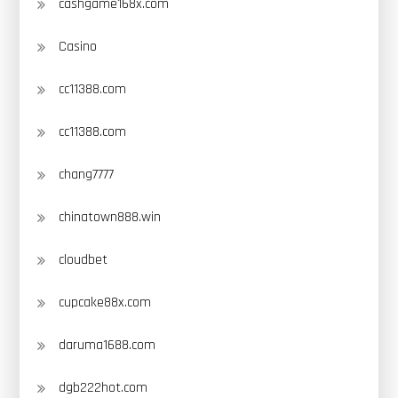
cashgame168x.com
Casino
cc11388.com
cc11388.com
chang7777
chinatown888.win
cloudbet
cupcake88x.com
daruma1688.com
dgb222hot.com