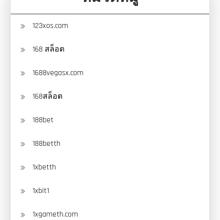
123xos.com
168 สล็อต
1688vegasx.com
168สล็อต
188bet
188betth
1xbetth
1xbit1
1xgameth.com