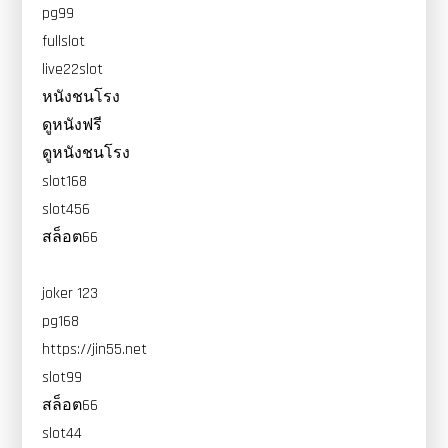
pg99
fullslot
live22slot
หนังชนโรง
ดูหนังฟรี
ดูหนังชนโรง
slot168
slot456
สล็อต66
joker 123
pg168
https://jin55.net
slot99
สล็อต66
slot44