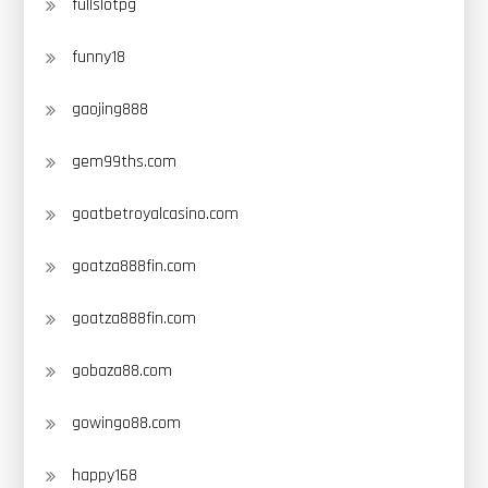
fullslotpg
funny18
gaojing888
gem99ths.com
goatbetroyalcasino.com
goatza888fin.com
goatza888fin.com
gobaza88.com
gowingo88.com
happy168