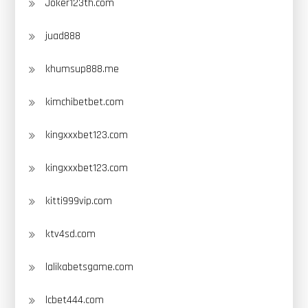
Joker123th.com
juad888
khumsup888.me
kimchibetbet.com
kingxxxbet123.com
kingxxxbet123.com
kitti999vip.com
ktv4sd.com
lalikabetsgame.com
lcbet444.com