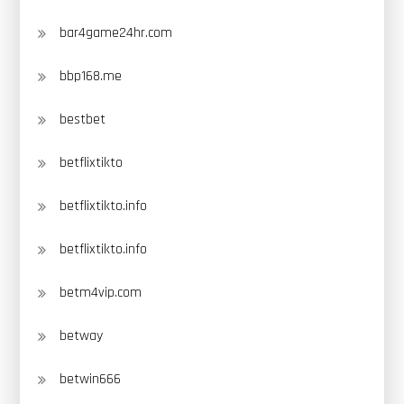
bar4game24hr.com
bbp168.me
bestbet
betflixtikto
betflixtikto.info
betflixtikto.info
betm4vip.com
betway
betwin666