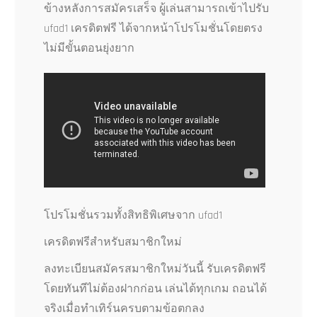
ข้างหลังการสมัครเสร็จ ผู้เล่นสามารถเข้าไปรับ
ufad1 เครดิตฟรี ได้จากหน้าโปรโมชั่นโดยตรง
ไม่มีขั้นตอนยุ่งยาก
โปรโมชั่นรวมทั้งสิทธิพิเศษจาก ufad1
เครดิตฟรีสำหรับสมาชิกใหม่
ลงทะเบียนสมัครสมาชิกใหม่วันนี้ รับเครดิตฟรี
โดยทันทีไม่ต้องฝากก่อน เล่นได้ทุกเกม ถอนได้
จริงเมื่อทำเทิร์นครบตามข้อตกลง