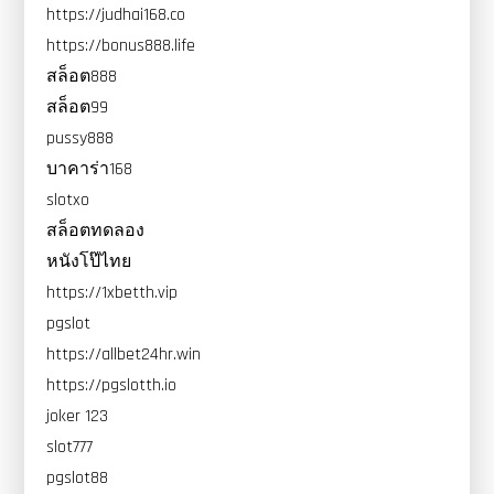
https://judhai168.co
https://bonus888.life
สล็อต888
สล็อต99
pussy888
บาคาร่า168
slotxo
สล็อตทดลอง
หนังโป๊ไทย
https://1xbetth.vip
pgslot
https://allbet24hr.win
https://pgslotth.io
joker 123
slot777
pgslot88