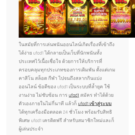
ในสมัยที่การเล่นพนันออนไลน์เกิดเรื่องที่เข้าถึง
ได้ง่าย ufad1 ได้กลายเป็นเว็บที่นักพนันทั้ง
ประเทศไว้เนื้อเชื่อใจ ด้วยการให้บริการที่
ครอบคลุมทุกประเภทของการเดิมพัน ตั้งแต่เกม
คาสิโน สล็อต กีฬา ไปจนถึงสลากกินแบ่ง
ออนไลน์ ข้อดีของ ufad1 เป็นระบบที่ล้ำยุค ใช้
งานง่าย ไม่ซับซ้อน การ
ufad1
สมัคร ทำได้ด้วย
ตัวเองภายในไม่กี่นาที แล้วก็
ufad1 เข้าสู่ระบบ
ได้ทุกเครื่องมือตลอด 24 ชั่วโมง พร้อมรับสิทธิ
พิเศษ ufad1 เครดิตฟรี สำหรับสมาชิกใหม่และก็
ผู้เล่นประจำ