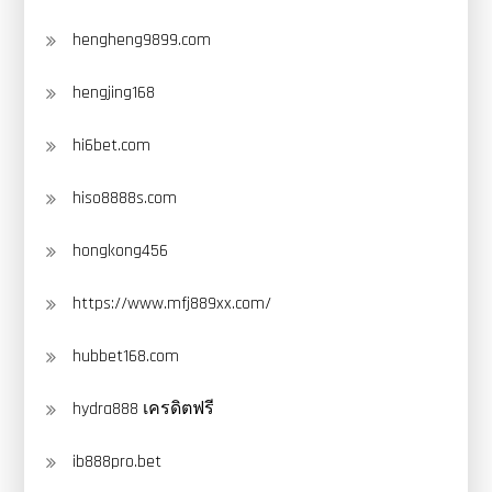
hengheng9899.com
hengjing168
hi6bet.com
hiso8888s.com
hongkong456
https://www.mfj889xx.com/
hubbet168.com
hydra888 เครดิตฟรี
ib888pro.bet