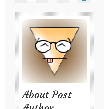
About Post
Author