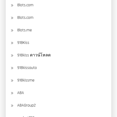
8lots.com
8lots.com
8lots.me
918Kiss
918kiss ดาวน์โหลด
918kissauto
918kissme
ABA
ABAGroup2