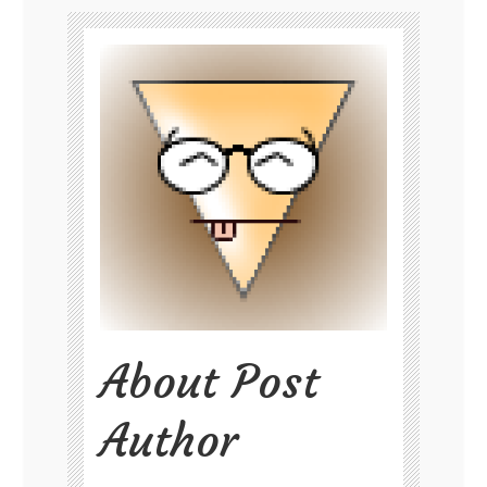
About Post
Author