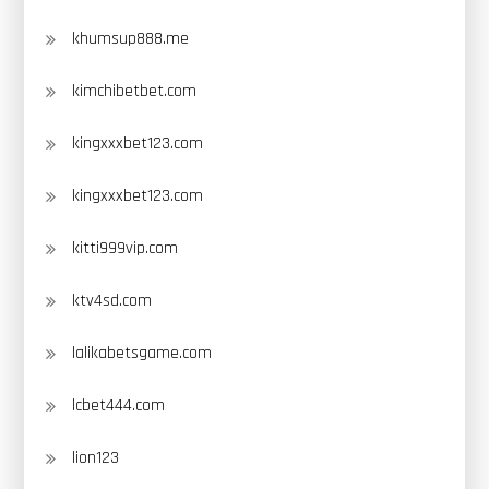
khumsup888.me
kimchibetbet.com
kingxxxbet123.com
kingxxxbet123.com
kitti999vip.com
ktv4sd.com
lalikabetsgame.com
lcbet444.com
lion123