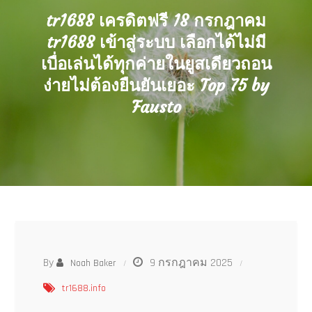
tr1688 เครดิตฟรี 18 กรกฎาคม
tr1688 เข้าสู่ระบบ เลือกได้ไม่มี
เบื่อเล่นได้ทุกค่ายในยูสเดียวถอน
ง่ายไม่ต้องยืนยันเยอะ Top 75 by
Fausto
By
9 กรกฎาคม 2025
Noah Baker
tr1688.info