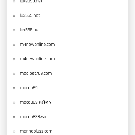
luke999.net
lux555.net
lux555.net
m4newonline.com
m4newonline.com
mac1bet789.com
macau69
macau69 สมัคร
macau888.win
marinapluss.com