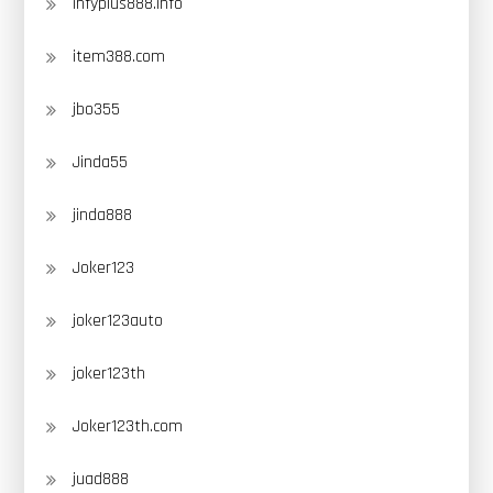
infyplus888.info
item388.com
jbo355
Jinda55
jinda888
Joker123
joker123auto
joker123th
Joker123th.com
juad888