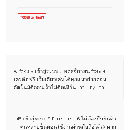
TR1688 เครดิตฟรี
แนะแนว
fox689 เข้าสู่ระบบ 6 พฤศจิกายน fox689
เรื่อง
เครดิตฟรี เว็บเดียวเล่นได้ทุกแนวฝากถอน
อัตโนมัติถอนเร็วไม่ติดเทิร์น Top 6 by Lon
hi6 เข้าสู่ระบบ 8 December hi6 ไม่ต้องยืนยันตัว
ตนหลายขั้นตอนใช้งานผ่านมือถือได้สะดวก