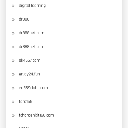
digital learning
dr888
dr888bet.com
dr888bet.com
ek4567.com
enjoy24.fun
eu369clubs.com
faro168
fcharoenkit168.com