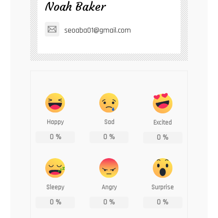
Noah Baker
seoaba01@gmail.com
Happy
Sad
Excited
0
%
0
%
0
%
Sleepy
Angry
Surprise
0
%
0
%
0
%