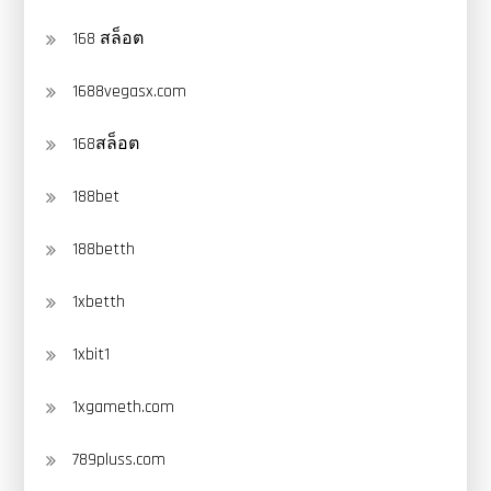
168 สล็อต
1688vegasx.com
168สล็อต
188bet
188betth
1xbetth
1xbit1
1xgameth.com
789pluss.com