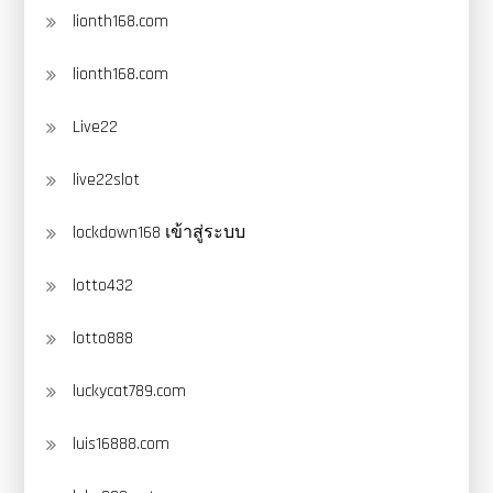
lionth168.com
lionth168.com
Live22
live22slot
lockdown168 เข้าสู่ระบบ
lotto432
lotto888
luckycat789.com
luis16888.com