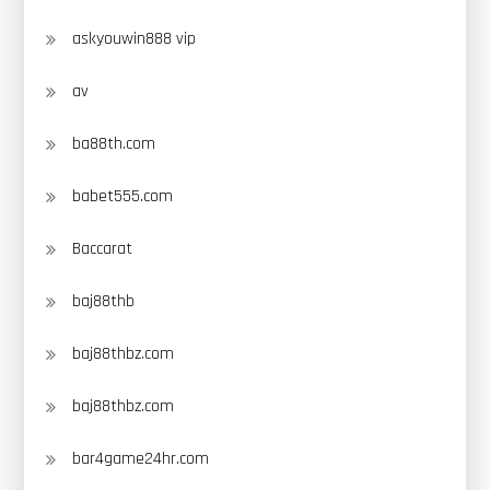
askyouwin888 vip
av
ba88th.com
babet555.com
Baccarat
baj88thb
baj88thbz.com
baj88thbz.com
bar4game24hr.com