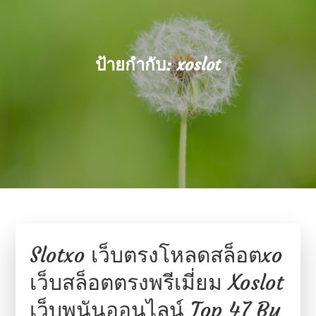
ป้ายกำกับ:
xoslot
Slotxo เว็บตรงโหลดสล็อตxo
เว็บสล็อตตรงพรีเมี่ยม Xoslot
เว็บพนันออนไลน์ Top 47 By