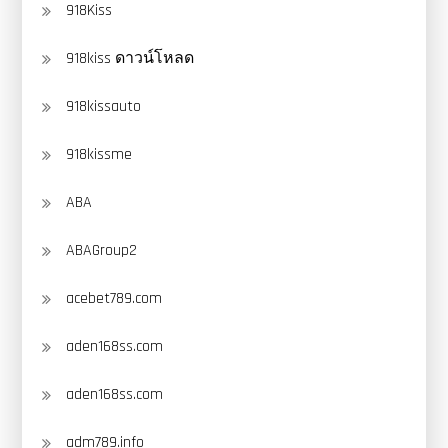
918Kiss
918kiss ดาวน์โหลด
918kissauto
918kissme
ABA
ABAGroup2
acebet789.com
aden168ss.com
aden168ss.com
adm789.info