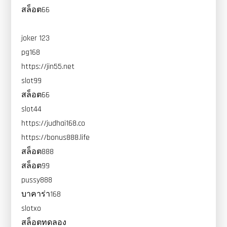
สล็อต66
joker 123
pg168
https://jin55.net
slot99
สล็อต66
slot44
https://judhai168.co
https://bonus888.life
สล็อต888
สล็อต99
pussy888
บาคาร่า168
slotxo
สล็อตทดลอง