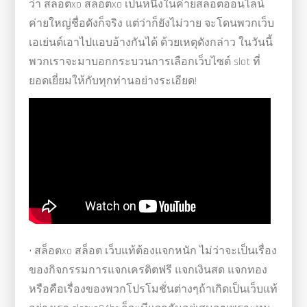
ว่า สล็อตxo สล็อตxo เป็นหนึ่งในค่ายสล็อตออนไลน์
ค่ายใหญ่ชื่อดังก็จริง แต่ว่าก็ยังไม่วาย จะโดนพวกเว็บ
เอเย่นต์เอาไปแอบอ้างกันได้ ด้วยเหตุดังกล่าว ในวันนี้
พวกเราจะมาบอกกระบวนการเลือกเว็บไซต์ slot ที่
ยอดเยี่ยมให้กับทุกท่านอย่างระเอียด!
• สล็อตxo สล็อต เว็บแท้ต้องแจกหนัก ไม่ว่าจะเป็นเรื่อง
ของกิจกรรมการแจกเครดิตฟรี แจกเงินสด แจกทอง
หรือคือเรื่องของพวกโปรโมชั่นต่างๆถ้าเกิดเป็นเว็บแท้