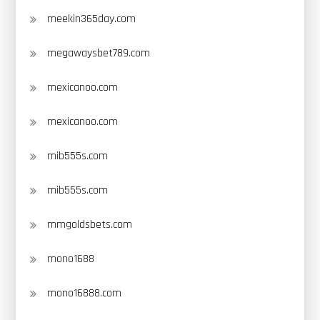
meekin365day.com
megawaysbet789.com
mexicanoo.com
mexicanoo.com
mib555s.com
mib555s.com
mmgoldsbets.com
mono1688
mono16888.com