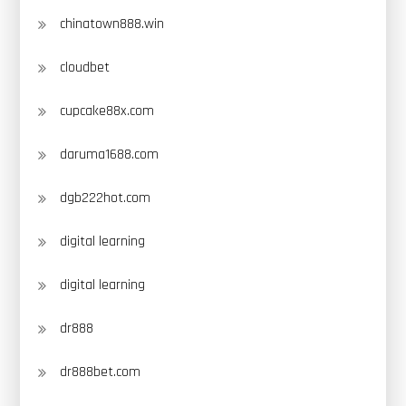
chinatown888.win
cloudbet
cupcake88x.com
daruma1688.com
dgb222hot.com
digital learning
digital learning
dr888
dr888bet.com