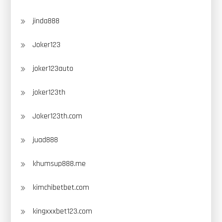
jinda888
Joker123
joker123auto
joker123th
Joker123th.com
juad888
khumsup888.me
kimchibetbet.com
kingxxxbet123.com