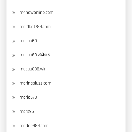
m4newonline.com
mac1bet789.com
macau69
macau69 สมัคร
macau888.win
marinapluss.com
mario678
mars95
medee989.com