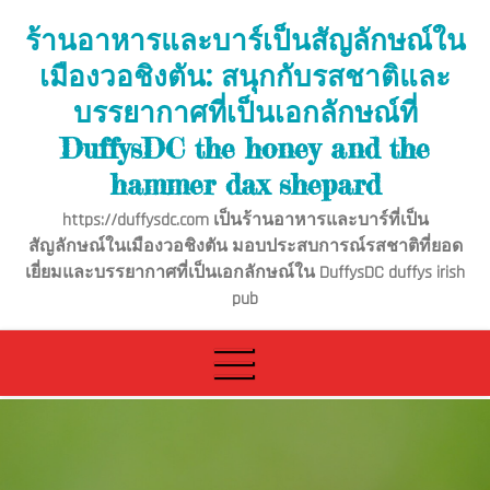
Skip
ร้านอาหารและบาร์เป็นสัญลักษณ์ใน
to
เมืองวอชิงตัน: สนุกกับรสชาติและ
content
บรรยากาศที่เป็นเอกลักษณ์ที่
DuffysDC the honey and the
hammer dax shepard
https://duffysdc.com เป็นร้านอาหารและบาร์ที่เป็น
สัญลักษณ์ในเมืองวอชิงตัน มอบประสบการณ์รสชาติที่ยอด
เยี่ยมและบรรยากาศที่เป็นเอกลักษณ์ใน DuffysDC duffys irish
pub