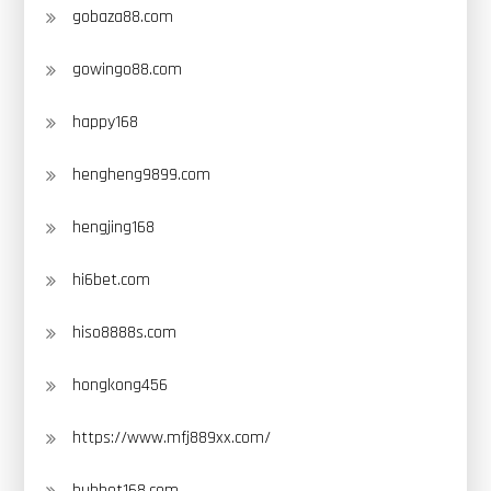
gobaza88.com
gowingo88.com
happy168
hengheng9899.com
hengjing168
hi6bet.com
hiso8888s.com
hongkong456
https://www.mfj889xx.com/
hubbet168.com