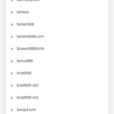
betway
betwin666
betwin6666.com
bluewin8888.info
bonus888
brazil999
brazil999 slot
brazil999 slot
bwvip4.com