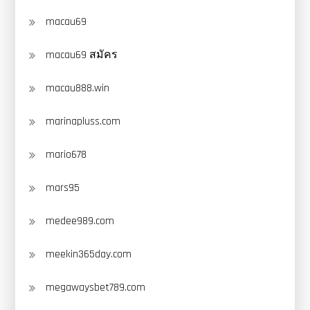
macau69
macau69 สมัคร
macau888.win
marinapluss.com
mario678
mars95
medee989.com
meekin365day.com
megawaysbet789.com