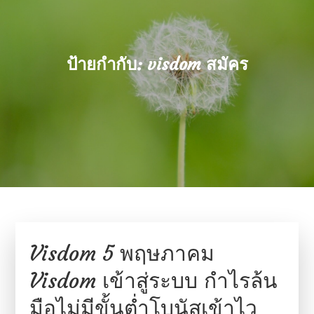
ป้ายกำกับ:
visdom สมัคร
Visdom 5 พฤษภาคม
Visdom เข้าสู่ระบบ กำไรล้น
มือไม่มีขั้นต่ำโบนัสเข้าไว