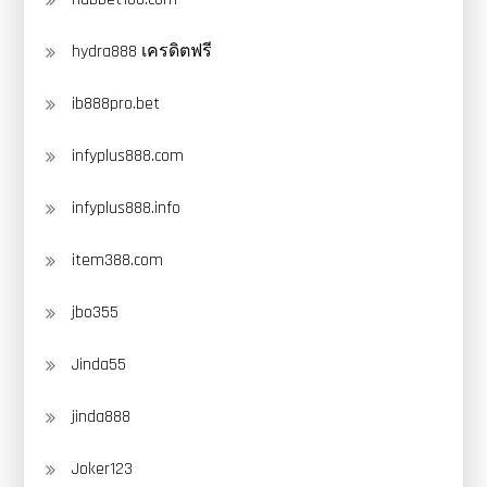
hydra888 เครดิตฟรี
ib888pro.bet
infyplus888.com
infyplus888.info
item388.com
jbo355
Jinda55
jinda888
Joker123