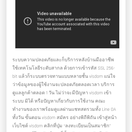
ระบบความปลอดภัยและก็บริการหลังบ้านมืออาชีพ
ใช้เทคโนโลยีระดับสากล
ด้วยการเข้ารหัส SSL 256-
bit แล้วก็ระบบตรวจทานแบบหลายชั้น visdom แน่ใจ
ว่าข้อมูลของผู้ใช้งานจะปลอดภัยตลอดเวลา
บริการ
ดูแลลูกค้าตลอด 1 วัน
ไม่ว่าจะมีปัญหา visdom เข้า
ระบบ มิได้ หรือปัญหาเกี่ยวกับการใช้งาน คณะ
ทำงานของเราพร้อมดูแลผ่านแชทสดรวมทั้ง Line OA
ทั้งวัน
ขั้นตอน visdom สมัคร อย่างพิถีพิถัน
เข้าสู่หน้า
เว็บไซต์ visdom
คลิกที่ปุ่ม “ลงทะเบียนเป็นสมาชิก”