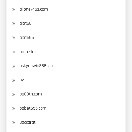
allone745s.com
alot66
alot666
amb slot
askyouwin888 vip
av
ba88th.com
babet555.com
Baccarat