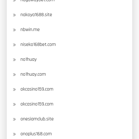
nakoya1688.site
nbwin.me
niseko168bet.com
no1huay
no1huay.com
okcasino159.com
okcasino159.com
onesiamclub.site
onoplus168.com