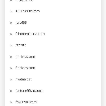
eu369clubs.com
faro168
fcharoenkit168.com
ff123th
finnivips.com
finnivips.com
fiwdee.bet
fortune99vip.com
fox689ok.com