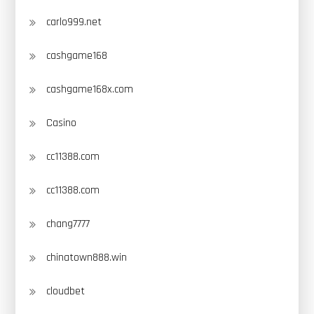
carlo999.net
cashgame168
cashgame168x.com
Casino
cc11388.com
cc11388.com
chang7777
chinatown888.win
cloudbet