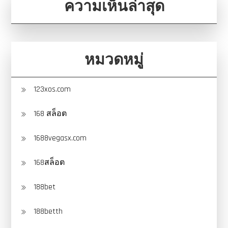
ความเห็นล่าสุด
หมวดหมู่
123xos.com
168 สล็อต
1688vegasx.com
168สล็อต
188bet
188betth