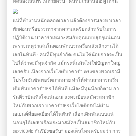
ทดลองเล่นฟรีให้ด้วยครับ
• คนที่มีเวลาน้อย: ผู้ใดกัน
แน่ที่ทำงานหนักตลอดเวลา แล้วต้องการมองหาเวลา
พักผ่อนหรือบรรเทาจากความเครียดสำหรับในการ
ปฏิบัติงาน บาคาร่าเหมาะสมกับคุณแบบสุดๆแน่นอน
เพราะเหตุว่าเล่นในตอนพักเบรกหรือหลังเลิกงานได้
เลยในทันที
• คนที่มีทุนจำกัด: คนไม่ใช่น้อยอาจจะเป็น
ไปได้ว่าจะมีทุนจำกัด แม้กระนั้นมันไม่ใช่ปัญหาใหญ่
เลยครับ เนื่องจากเว็บไซต์บาคาร่า ตรงของพวกเรามี
โปรโมชั่นซัพพอร์ตมากมาย ทำให้ท่านสามารถเริ่ม
เดิมพันบาคาร่า168 ได้ทันที แม้จะมีทุนน้อยก็ตาม กา
รันตีว่าบันเทิงใจแน่นอน!
ลงทะเบียนสมัครสมาชิก
ใหม่กับพวกเรา บาคาร่า168 เว็บไซต์ตรงไม่ผ่าน
เอเย่นต์ที่ยอดเยี่ยมได้ในทันที เลือกเดิมพันแบบแน่
นอนๆได้เลย!
พร้อมจะมาสมัครเป็นสมาชิกใหม่กับ
sexy168vip กันรึยังขอรับ? มองเห็นไหมครับผมว่า การ