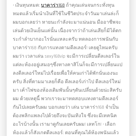
• เงินทุนหมด:
บาคาร่า168
ถ้าคุณเล่นจนกระทั่งทุน
หมดแล้วเริ่มนำเงินที่ใช้ในชีวิตประจำวันมาเล่นล่ะก็
ผมบอกเลยว่า หายนะกำลังจะมาแน่นอน มืออาชีพจะ
เล่นด้วยเงินเย็นแค่นั้น เนื่องจากว่าถ้าเล่นเสียก็มิได้ตก
ระกำลำบากอะไรนั่นแหละครับ
ทดลองการพนันกับ
บาคาร่า168 กับการแทงตามดีลเลอร์!
เคยดูไหมครับ
ผมว่า เวลาเล่น sexy168vip จะมีการเปลี่ยนดีลเลอร์ใน
แต่ละห้องอยู่เสมอๆซึ่งทางคาสิโนก็จะมีการเปลี่ยนแป
ลงดีลเลอร์ใหม่ไปเรื่อยเพื่อให้คนเก่าได้พักนั่นเองนะ
ครับ สิ่งที่ตามมาเลยก็คือ ดีลเลอร์เก่าไป ดีลเลอร์ใหม่
มา เค้าไพ่ของห้องเดิมพันนั้นๆดันเปลี่ยนด้วยน่ะสิครับ
ผม ด้วยเหตุนี้ พวกเราจะมาทดสอบแทงตามดีลเลอร์
กันไปเลยครับผม บอกเลยว่า เล่น บาคาร่า168 จำเป็น
ต้องพลิกแพลงไปด้วยถึงจะบันเทิงใจ ซึ่งจะมีเทคนิค
อะไรบ้างนั้น เรามาดูกันเลยครับผม! เลทโก!
• เลือก
ห้องแล้วก็สังเกตดีลเลอร์: ตอนที่คุณได้ห้องพนันแล้ว