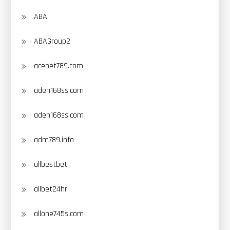
ABA
ABAGroup2
acebet789.com
aden168ss.com
aden168ss.com
adm789.info
allbestbet
allbet24hr
allone745s.com