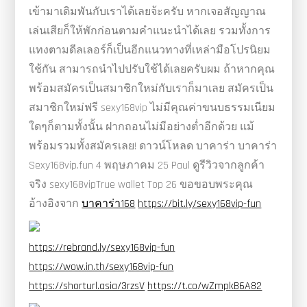
เข้ามาเดิมพันกับเราได้เลยจ้ะครับ หากเจอสัญญาณ
เล่นเสียก็ให้พักก่อนตามคำแนะนำได้เลย รวมทั้งการ
แทงตามดีลเลอร์ก็เป็นอีกแนวทางที่เหล่ามือโปรนิยม
ใช้กัน สามารถนำไปปรับใช้ได้เลยครับผม ถ้าหากคุณ
พร้อมสมัครเป็นสมาชิกใหม่กับเราก็มาเลย สมัครเป็น
สมาชิกใหม่ฟรี sexy168vip ไม่มีคุณค่าขนบธรรมเนียม
ใดๆก็ตามทั้งนั้น ฝากถอนไม่มีอย่างต่ำอีกด้วย แม้
พร้อมรวมทั้งสมัครเลย!
ดาวน์โหลด บาคาร่า บาคาร่า
Sexy168vip.fun 4 พฤษภาคม 25 Paul ดูรีวิวจากลูกค้า
จริง sexy168vipTrue wallet Top 26
ขอขอบพระคุณ
อ้างอิงจาก
บาคาร่า168
https://bit.ly/sexy168vip-fun
https://rebrand.ly/sexy168vip-fun
https://wow.in.th/sexy168vip-fun
https://shorturl.asia/3rzsV
https://t.co/wZmpkB6A82