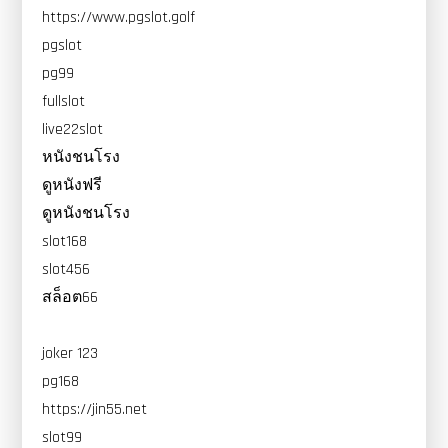
https://www.pgslot.golf
pgslot
pg99
fullslot
live22slot
หนังชนโรง
ดูหนังฟรี
ดูหนังชนโรง
slot168
slot456
สล็อต66
joker 123
pg168
https://jin55.net
slot99