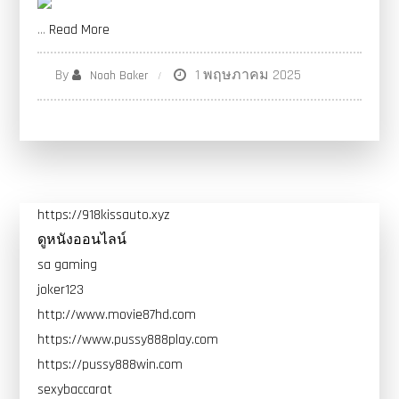
…
Read More
By
1 พฤษภาคม 2025
Noah Baker
https://918kissauto.xyz
ดูหนังออนไลน์
sa gaming
joker123
http://www.movie87hd.com
https://www.pussy888play.com
https://pussy888win.com
sexybaccarat