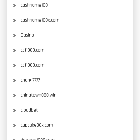
cashgame168
cashgame168x.com
Casino
cc11388.com
cc11388.com
chang7777
chinatown888.win
cloudbet
cupcake88x.com