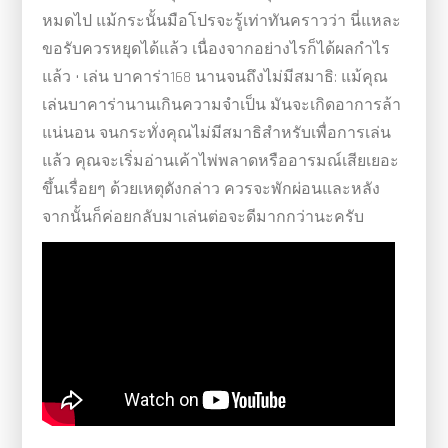
หมดไป แม้กระนั้นมือโปรจะรู้เท่าทันคราวว่า นี่แหละ
ขอรับควรหยุดได้แล้ว เนื่องจากอย่างไรก็ได้ผลกำไร
แล้ว
• เล่น บาคาร่า168 นานจนถึงไม่มีสมาธิ: แม้คุณ
เล่นบาคาร่านานเกินความจำเป็น มันจะเกิดอาการล้า
แน่นอน จนกระทั่งคุณไม่มีสมาธิสำหรับเพื่อการเล่น
แล้ว คุณจะเริ่มอ่านเค้าไพ่พลาดหรืออารมณ์เสียเยอะ
ขึ้นเรื่อยๆ ด้วยเหตุดังกล่าว ควรจะพักผ่อนและหลัง
จากนั้นก็ค่อยกลับมาเล่นต่อจะดีมากกว่านะครับ