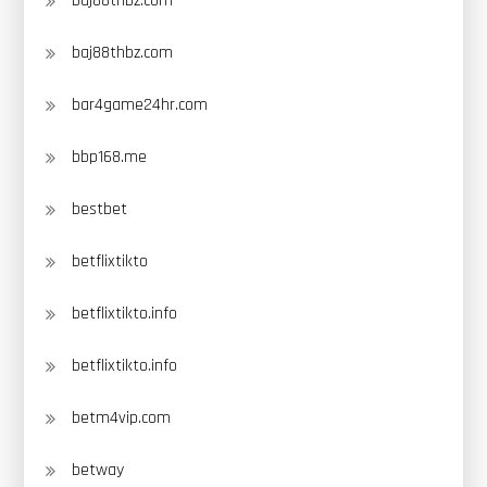
baj88thbz.com
baj88thbz.com
bar4game24hr.com
bbp168.me
bestbet
betflixtikto
betflixtikto.info
betflixtikto.info
betm4vip.com
betway