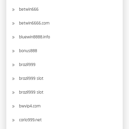
betwin666
betwin6666.com
bluewin8888.info
bonus888
brazil999
brazil999 slot
brazil999 slot
bwvip4.com
carlo999.net