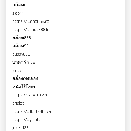
สล็อต66
slot44
https://judhai168.co
https://bonus888.life
สล็อต888
สล็อต99
pussy888
บาคาร่า168
slotxo
สล็อตทดลอง
หนังโป๊ไทย
https://1xbetth.vip
pgslot
https://allbet24hr.win
https://pgslotth.io
joker 123