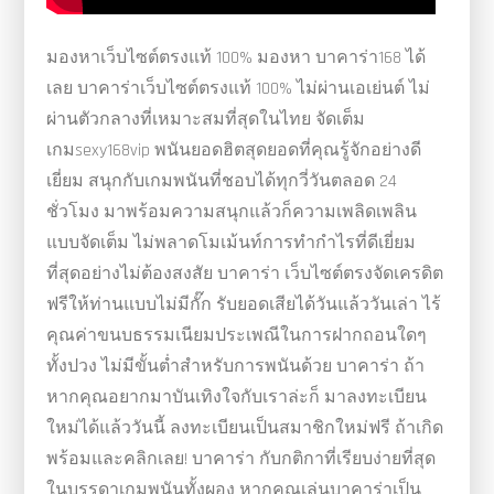
มองหาเว็บไซต์ตรงแท้ 100% มองหา บาคาร่า168 ได้
เลย บาคาร่าเว็บไซต์ตรงแท้ 100% ไม่ผ่านเอเย่นต์ ไม่
ผ่านตัวกลางที่เหมาะสมที่สุดในไทย จัดเต็ม
เกมsexy168vip พนันยอดฮิตสุดยอดที่คุณรู้จักอย่างดี
เยี่ยม สนุกกับเกมพนันที่ชอบได้ทุกวี่วันตลอด 24
ชั่วโมง มาพร้อมความสนุกแล้วก็ความเพลิดเพลิน
แบบจัดเต็ม ไม่พลาดโมเม้นท์การทำกำไรที่ดีเยี่ยม
ที่สุดอย่างไม่ต้องสงสัย บาคาร่า เว็บไซต์ตรงจัดเครดิต
ฟรีให้ท่านแบบไม่มีกั๊ก รับยอดเสียได้วันแล้ววันเล่า ไร้
คุณค่าขนบธรรมเนียมประเพณีในการฝากถอนใดๆ
ทั้งปวง ไม่มีขั้นต่ำสำหรับการพนันด้วย บาคาร่า ถ้า
หากคุณอยากมาบันเทิงใจกับเราล่ะก็ มาลงทะเบียน
ใหม่ได้แล้ววันนี้ ลงทะเบียนเป็นสมาชิกใหม่ฟรี ถ้าเกิด
พร้อมและคลิกเลย!
บาคาร่า กับกติกาที่เรียบง่ายที่สุด
ในบรรดาเกมพนันทั้งผอง
หากคุณเล่นบาคาร่าเป็น