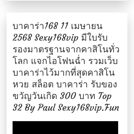
บาคาร่า168 11 เมษายน
2568 Sexy168vip มีใบรับ
รองมาตรฐานจากคาสิโนทั่ว
โลก แจกไอโฟนฉ่ำ รวมเว็บ
บาคาร่าไว้มากที่สุดคาสิโน
หวย สล็อต บาคาร่า รับของ
ขวัญวันเกิด 300 บาท Top
32 By Paul Sexy168vip.fun