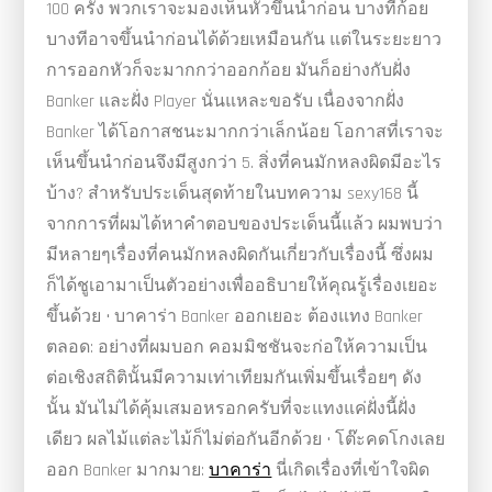
100 ครั้ง พวกเราจะมองเห็นหัวขึ้นนำก่อน บางทีก้อย
บางทีอาจขึ้นนำก่อนได้ด้วยเหมือนกัน แต่ในระยะยาว
การออกหัวก็จะมากกว่าออกก้อย มันก็อย่างกับฝั่ง
Banker และฝั่ง Player
นั่นแหละขอรับ เนื่องจากฝั่ง
Banker ได้โอกาสชนะมากกว่าเล็กน้อย โอกาสที่เราจะ
เห็นขึ้นนำก่อนจึงมีสูงกว่า
5. สิ่งที่คนมักหลงผิดมีอะไร
บ้าง?
สำหรับประเด็นสุดท้ายในบทความ sexy168 นี้
จากการที่ผมได้หาคำตอบของประเด็นนี้แล้ว ผมพบว่า
มีหลายๆเรื่องที่คนมักหลงผิดกันเกี่ยวกับเรื่องนี้ ซึ่งผม
ก็ได้ชูเอามาเป็นตัวอย่างเพื่ออธิบายให้คุณรู้เรื่องเยอะ
ขึ้นด้วย
• บาคาร่า Banker ออกเยอะ ต้องแทง Banker
ตลอด: อย่างที่ผมบอก คอมมิชชันจะก่อให้ความเป็น
ต่อเชิงสถิตินั้นมีความเท่าเทียมกันเพิ่มขึ้นเรื่อยๆ ดัง
นั้น มันไม่ได้คุ้มเสมอหรอกครับที่จะแทงแค่ฝั่งนี้ฝั่ง
เดียว ผลไม้แต่ละไม้ก็ไม่ต่อกันอีกด้วย
• โต๊ะคดโกงเลย
ออก Banker มากมาย:
บาคาร่า
นี่เกิดเรื่องที่เข้าใจผิด