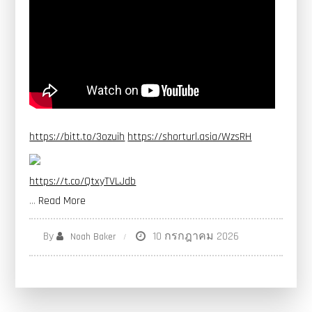
https://bitt.to/3ozuih
https://shorturl.asia/WzsRH
https://t.co/QtxyTVLJdb
…
Read More
By
10 กรกฎาคม 2026
Noah Baker