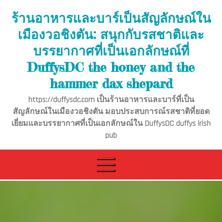
Skip
ร้านอาหารและบาร์เป็นสัญลักษณ์ใน
to
เมืองวอชิงตัน: สนุกกับรสชาติและ
content
บรรยากาศที่เป็นเอกลักษณ์ที่
DuffysDC the honey and the
hammer dax shepard
https://duffysdc.com เป็นร้านอาหารและบาร์ที่เป็น
สัญลักษณ์ในเมืองวอชิงตัน มอบประสบการณ์รสชาติที่ยอด
เยี่ยมและบรรยากาศที่เป็นเอกลักษณ์ใน DuffysDC duffys irish
pub