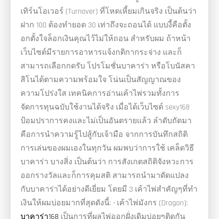
เทิร์นโอเวอร์ (Turnover) ที่โหดเหี้ยมเกินจริง เป็นต้นว่า
ฝาก 100 ต้องทำยอด 30 เท่าถึงจะถอนได้ แบบงี้คือตั้ง
อกตั้งใจล็อกเงินคุณไว้ไม่ให้ถอน สำหรับผม ถ้าหน้า
เว็บไซต์มีรายการอาหารแจ้งกติกากระจ่าง และก็
สามารถเลือกกดรับ โปรโมชั่นบาคาร่า หรือโบนัสคา
สิโนได้ตามความพร้อมใจ โน่นเป็นสัญญาณของ
ความโปร่งใส
เทคนิคการอ่านเค้าไพ่รวมทั้งการ
จัดการทุนฉบับใช้งานได้จริง
เมื่อได้เว็บไซต์ sexy168
ป้อมปราการคงและไม่เป็นอันตรายแล้ว ลำดับถัดมา
คือการนำความรู้ไปสู้กับเจ้ามือ จากการบันทึกสถิติ
การเล่นของผมเองในทุกวัน
ผมพบว่าการใช้ เคล็ดวิธี
บาคาร่า บางสิ่ง เป็นต้นว่า การสังเกตสถิติจังหวะการ
ออกรางวัลและก็การคุมสติ สามารถนำมาดัดแปลง
กับบาคาร่าได้อย่างดีเยี่ยม โดยมี 3 เค้าไพ่สำคัญๆที่ทำ
เงินให้ผมบ่อยมากที่สุดดังนี้:
• เค้าไพ่มังกร (Dragon):
บาคาร่า168
เป็นการที่ผลไพ่ออกฝั่งเดิมบ่อยๆติดกัน