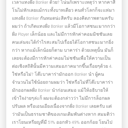
เวลาแทงฝั่ง Banker ด้วย? โน่นก็เพราะเหตุว่า หากคาสิ
โนไม่หักเลยแม้กระทั้งบาทเดียว คนทั่วโลกก็จะแห่มา
แทงฝั่ง Banker กันหมดน่ะสิครับ ลองคิดภาพตามครับ
ผมว่า
ถ้าเกิดแทงฝั่ง Banker แล้วมีโอกาสชนะมากกว่า
ฝั่ง Player เล็กน้อย และไม่มีการหักค่าคอมมิชชันเลย
คนเล่นจะได้กำไรสะสมไปเรื่อยได้โอกาสชนะมากยิ่ง
กว่า
หากแม้เล็กน้อยก็ตาม บาคาร่า ด้วยเหตุนั้น มันก็
เลยจะต้องมีการหักค่าคอมไม่ชชันเพื่อให้ความเป็น
ต่อเชิงสถิตินั้นมีความเสมอภาคมากขึ้นเรื่อยๆด้วย
4.
ใช่หรือไม่? โต๊ะบาคาร่ามักออก Banker นำ
ผู้คน
จำนวนไม่ใช้น้อยถามผมว่า ใช่หรือไม่ที่โต๊ะบาคาร่า
มักออกผลฝั่ง Banker นำก่อนเสมอ แม้ให้อธิบายให้
เข้าใจง่ายๆล่ะก็ ผมจะต้องกล่าวว่า ไม่มีการล็อกผล
ปรับผล หรือเอนเอียงเนื่องจากฝั่ง Banker เลยครับ แต่
ว่ามันเป็นธรรมชาติของเกมเดิมพันต่างหาก
สมมติว่า
เราโยนเหรียญที่มี 51% ออกหัว 49% ออกก้อย โยนไป