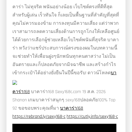
คาร่า ไม่ทุจริต พนันอย่างน้อย เว็บไซต์ตรงที่ดีที่สุด
สำหรับผู้เล่น เร็วทันใจ
ก็เลยเป็นพื้นฐานที่สำคัญที่สุดที่
คุณไม่ควรมองข้าม การลงทุนมีความเสี่ยง แต่ว่าพวก
เราสามารถลดความเสี่ยงด้านการถูกโกงให้เหลือศูนย์
ได้ด้วยการเลือกผู้ช่วยเหลือเว็บไซต์พนันที่สุจริต บาคา
ร่า หวังว่าแชร์ประสบการณ์ตรงของผมในบทความนี้
จะช่วยทำให้เพื่อนฝูงๆนักพนันทุกคนตาสว่าง ไม่เป็น
อันตรายและก็ปลอดภัยจากมิจฉาชีพ และสร้างกำไร
เข้ากระเป๋าได้อย่างยั่งยืนในปีนี้ขอรับ!
ดาวน์โหลด
บา
คาร่า168
บาคาร่า168 Sexy168c.com 19 ส.ค. 2026
Shanon เกมบาคาร่าสนุกๆ sexy168ปลอดภัย100% Top
92
ขอขอบพระคุณที่มา
บาคาร่า168
https://rebrand.ly/sexy168-c
https://cutly.info/sexy168-c