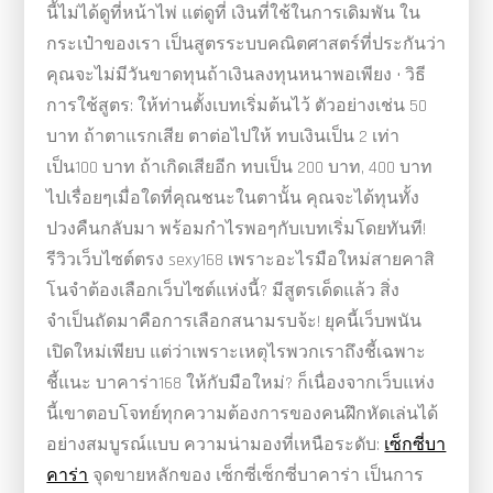
นี้ไม่ได้ดูที่หน้าไพ่ แต่ดูที่ เงินที่ใช้ในการเดิมพัน ใน
กระเป๋าของเรา เป็นสูตรระบบคณิตศาสตร์ที่ประกันว่า
คุณจะไม่มีวันขาดทุนถ้าเงินลงทุนหนาพอเพียง
• วิธี
การใช้สูตร: ให้ท่านตั้งเบทเริ่มต้นไว้ ตัวอย่างเช่น 50
บาท ถ้าตาแรกเสีย ตาต่อไปให้ ทบเงินเป็น 2 เท่า
เป็น100 บาท ถ้าเกิดเสียอีก ทบเป็น 200 บาท, 400 บาท
ไปเรื่อยๆเมื่อใดที่คุณชนะในตานั้น คุณจะได้ทุนทั้ง
ปวงคืนกลับมา พร้อมกำไรพอๆกับเบทเริ่มโดยทันที!
รีวิวเว็บไซต์ตรง sexy168 เพราะอะไรมือใหม่สายคาสิ
โนจำต้องเลือกเว็บไซต์แห่งนี้?
มีสูตรเด็ดแล้ว สิ่ง
จำเป็นถัดมาคือการเลือกสนามรบจ้ะ! ยุคนี้เว็บพนัน
เปิดใหม่เพียบ แต่ว่าเพราะเหตุไรพวกเราถึงชี้เฉพาะ
ชี้แนะ บาคาร่า168 ให้กับมือใหม่? ก็เนื่องจากเว็บแห่ง
นี้เขาตอบโจทย์ทุกความต้องการของคนฝึกหัดเล่นได้
อย่างสมบูรณ์แบบ
ความน่ามองที่เหนือระดับ:
เซ็กซี่บา
คาร่า
จุดขายหลักของ เซ็กซี่เซ็กซี่บาคาร่า เป็นการ