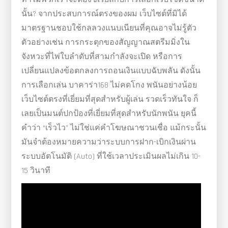
นั้น? จากประสบการณ์ตรงของผม
เว็บไซต์ที่มิได้
มาตรฐานชอบใช้กลลวงแนบเนียนที่คุณอาจไม่รู้ตัว
ตัวอย่างเช่น การกระตุกของสัญญาณสตรีมมิ่งใน
จังหวะที่ไพ่ใบลำดับที่สามกำลังจะเปิด หรือการ
เปลี่ยนแปลงข้อตกลงการถอนเงินแบบฉับพลัน
ดังนั้น
การเลือกเล่น บาคาร่า168 ไม่คดโกง พนันอย่างน้อย
เว็บไซต์ตรงที่เยี่ยมที่สุดสำหรับผู้เล่น รวดเร็วทันใจ ก็
เลยเป็นมนต์ปกป้องที่เยี่ยมที่สุดสำหรับนักพนัน ยุคนี้
คำว่า “เร็วไว” ไม่ใช่แค่คำโฆษณาชวนเชื่อ แม้กระนั้น
มันจำต้องหมายความว่าระบบการฝาก-เบิกเงินผ่าน
ระบบอัตโนมัติ (Auto) ที่ใช้เวลาประเมินผลไม่เกิน 10-
15 วินาที