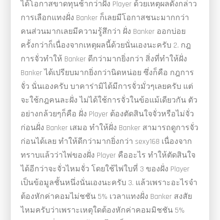
ได้โอกาสขาดทุนช้ากว่าฝั่ง Player ด้วยเหตุผลดังกล่าว
การเลือกแทงฝั่ง Banker ก็เลยมีโอกาสชนะมากกว่า
คนส่วนมากเลยมีความรู้สึกว่า ฝั่ง Banker ออกบ่อย
ครั้งกว่าก็เนื่องจากเหตุผลนี้ด้วยนั่นเองนะครับ
2. กฎ
การจั่วทำให้ Banker ดีกว่ามากยิ่งกว่า
สิ่งที่ทำให้ฝั่ง
Banker ได้เปรียบมากยิ่งกว่านิดหน่อย ซึ่งก็คือ กฎการ
จั่ว นั่นเองครับ บาคาร่ามิได้มีการจั่วมั่วๆเลยครับ แต่
จะใช้กฎคนละฝั่ง ไม่ได้ใช้การจั่วในข้อแม้เดียวกัน ตัว
อย่างกล้วยๆก็คือ ฝั่ง Player
ต้องตัดสินใจจั่วหรือไม่จั่ว
ก่อนฝั่ง Banker เสมอ ทำให้ฝั่ง Banker สามารถดูการจั่ว
ก่อนได้เลย ทำให้ดีกว่ามากยิ่งกว่า sexy168 เนื่องจาก
ทราบแล้วว่าไพ่ของฝั่ง Player คืออะไร ทำให้ตัดสินใจ
ได้อีกว่าจะจั่วไหมจั่ว โดยใช้ไพ่ใบที่ 3 ของฝั่ง Player
เป็นข้อมูลชั้นหนึ่งนั่นเองนะครับ
3. แล้วเพราะอะไรจำ
ต้องหักค่าคอมไม่ชชัน 5% เวลาแทงฝั่ง Banker
สงสัย
ไหมครับว่าเพราะเหตุใดต้องหักค่าคอมมิชชัน 5%