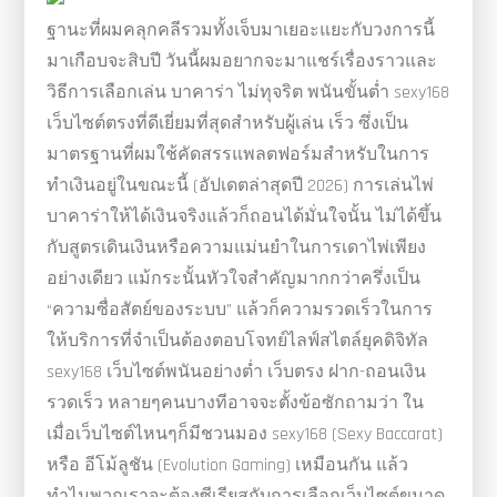
ฐานะที่ผมคลุกคลีรวมทั้งเจ็บมาเยอะแยะกับวงการนี้
มาเกือบจะสิบปี วันนี้ผมอยากจะมาแชร์เรื่องราวและ
วิธีการเลือกเล่น บาคาร่า ไม่ทุจริต พนันขั้นต่ำ sexy168
เว็บไซต์ตรงที่ดีเยี่ยมที่สุดสำหรับผู้เล่น เร็ว
ซึ่งเป็น
มาตรฐานที่ผมใช้คัดสรรแพลตฟอร์มสำหรับในการ
ทำเงินอยู่ในขณะนี้ (อัปเดตล่าสุดปี 2026) การเล่นไพ่
บาคาร่าให้ได้เงินจริงแล้วก็ถอนได้มั่นใจนั้น ไม่ได้ขึ้น
กับสูตรเดินเงินหรือความแม่นยำในการเดาไพ่เพียง
อย่างเดียว แม้กระนั้นหัวใจสำคัญมากกว่าครึ่งเป็น
“ความซื่อสัตย์ของระบบ” แล้วก็ความรวดเร็วในการ
ให้บริการที่จำเป็นต้องตอบโจทย์ไลฟ์สไตล์ยุคดิจิทัล
sexy168 เว็บไซต์พนันอย่างต่ำ เว็บตรง ฝาก-ถอนเงิน
รวดเร็ว
หลายๆคนบางทีอาจจะตั้งข้อซักถามว่า ใน
เมื่อเว็บไซต์ไหนๆก็มีชวนมอง sexy168 (Sexy Baccarat)
หรือ อีโม้ลูชัน (Evolution Gaming) เหมือนกัน แล้ว
ทำไมพวกเราจะต้องซีเรียสกับการเลือกเว็บไซต์ขนาด