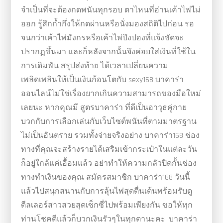
จำเป็นที่จะต้องกดพนันทุกรอบ ตาไหนที่อ่านเค้าไพ่ไม่
ออก รู้สึกก้ำกึ่งให้กดผ่านหรือนั่งมองสถิติไปก่อน รอ
จนกว่าเค้าไพ่มังกรหรือเค้าไพ่ปิงปองที่แจ้งชัดจะ
ปรากฏขึ้นมา และก็หลังจากนั้นจึงค่อยใส่เงินที่ใช้ใน
การเดิมพัน
สรุปส่งท้าย ได้เวลาเปลี่ยนความ
เพลิดเพลินให้เป็นเงินก้อนโตกับ sexy168
บาคาร่า
ออนไลน์ไม่ใช่เรื่องยากเกินความสามารถของมือใหม่
เลยนะ หากคุณมี สูตรบาคาร่า ที่ดีเป็นอาวุธคู่กาย
บวกกับการเลือกเล่นกับเว็บไซต์พนันที่ตามมาตรฐาน
ไม่เป็นอันตราย รวมทั้งจ่ายจริงอย่าง บาคาร่า168 ช่อง
ทางที่คุณจะสร้างรายได้เสริมเข้ากระเป๋าในแต่ละวัน
ก็อยู่ใกล้แค่เอื้อมแล้ว
อย่าทำให้ความกลัวปิดกั้นช่อง
ทางทำเงินของคุณ สมัครสมาชิก บาคาร่า168 วันนี้
แล้วไปสนุกสนานกับการลุ้นไพ่สุดตื่นเต้นพร้อมรับดู
ดีลเลอร์สาวสวยสุดเซ็กซี่ไปพร้อมเพียงกัน ขอให้ทุก
ท่านโชคดีแล้วก็บวกเงินรัวๆในทุกตานะคะ!
บาคาร่า