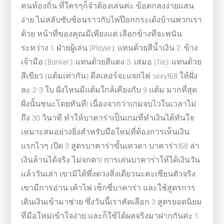
คนท้องถิ่น ที่ใครๆก็จำต้องเล่นค่ะ ข้อตกลงง่ายแสน
ง่าย ไม่สลับซับซ้อนราวกับไพ่ป๊อกกระเด้งบ้านพวกเรา
ด้วย หน้าที่ของคุณมีเพียงแต่ เลือกข้างที่จะพนัน
ระหว่าง
1. ฝ่ายผู้เล่น (Player): แทนด้วยสีน้ำเงิน
2. ข้าง
เจ้ามือ (Banker): แทนด้วยสีแดง
3. เสมอ (Tie): แทนด้วย
สีเขียว (แต้มเท่ากัน)
ดีลเลอร์จะแจกไพ่ sexy168 ให้ฝั่ง
ละ 2-3 ใบ ฝั่งไหนมีแต้มใกล้เคียงกับ 9 แต้ม มากที่สุด
ฝั่งนั้นชนะโดยทันที! เนื่องจากว่าเกมจบไวในเวลาไม่
ถึง 30 วินาที ทำให้บาคาร่าเป็นเกมที่ทำเงินได้ทันใจ
เหมาะสมอย่างยิ่งสำหรับมือใหม่ที่ต้องการเห็นเงิน
แรกไวๆ
เปิด 3 สูตรบาคาร่าขั้นเทวดา บาคาร่า168 ล่า
เงินล้านได้จริง ไม่จกตา!
การเล่นบาคาร่าให้ได้เงินวัน
แล้ววันเล่า เขามิได้พึ่งดวงสิ่งเดียวนะคะเซียนตัวจริง
เขามีการอ่าน เค้าไพ่ เซ็กซี่บาคาร่า และใช้สูตรการ
เดินเงินเข้ามาช่วย ซึ่งวันนี้เราคัดเลือก 3 สูตรยอดนิยม
ที่มือใหม่เข้าใจง่าย และก็ใช้ได้ผลจริงมาฝากกันค่ะ
1.