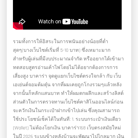
รวมทั้งการให้อิสระในการพนันอย่างน้อยที่ต่ำ
สุดๆ(บางเว็บไซต์เริ่มที่ 5-10 บาท) ซึ่งเหมาะมาก
สำหรับผู้เล่นที่มีงบประมาณจำกัด หรืออยากได้เข้ามา
ทดสอบสูตรอ่านเค้าไพ่โดยไม่ได้อยากต้องการการ
เสี่ยงสูง
บาคาร่า จุดดูแยกเว็บไซต์ตรงใจกล้า กับ เว็บ
เอเย่นต์จอมต้มตุ๋น
จากที่ผมเคยถูกโกงรวมๆแล้วหลัง
จากนั้นก็หลักแสนบาท ทำให้ผมตกผลึกและสร้างลิสต์
ส่วนตัวในการตรวจทานเว็บไซต์คาสิโนออนไลน์ก่อน
จะควักเงินในกระเป๋าฝากเข้าไปเล่น ซึ่งคุณสามารถ
ใช้ประโยชน์เช็คได้ในทันที:
1. ระบบกระเป๋าเงินเดียว
(Wallet) ไม่ต้องโยกเงิน
บาคาร่า168 เว็บตรงสมัยใหม่
ในปี 2026 ระบบข้างหลังบ้านจะพัฒนาไปไกลมาก เงิน