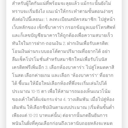
สำหรับผู้ใดกันแน่ที่พร้อมจะลุยแล้ว แม้กระนั้นยังไม่
ทราบจะเริ่มยังไง แนะนำให้กระทำตามขั้นตอนง่ายๆ
ดังต่อไปนี้เลยนะ:
1. ลงทะเบียนสมัครสมาชิก: ไปสู่หน้า
เว็บหลักของ เซ็กซี่บาคาร่า กรอกข้อมูลเบอร์โทรศัพท์
และก็เลขบัญชีธนาคารให้ถูกต้องเพื่อความสบายเร็ว
ทันใจในการฝาก-ถอนเงิน
2. ฝากเงินเพื่อรับเครดิต:
โอนเงินผ่านระบบออโต้ตามปริมาณที่อยากได้ อย่า
ลืมเช็คโปรโมชั่นสำหรับสมาชิกใหม่เพื่อรับโบนัส
เครดิตฟรีเพิ่มอีก
3. เลือกห้องบาคาร่า: ไปสู่โหมดคาสิ
โนสด เลือกค่ายเกม และเลือก “ห้องบาคาร่า” ที่อยาก
ได้ ชี้แนะให้มือใหม่เลือกห้องที่พึ่งจะเริ่มเล่นไปได้
ประมาณ 10-15 ตา เพื่อให้สามารถมองเห็นแนวโน้ม
ของเค้าไพ่ได้แจ่มกระจ่าง
4. วางเดิมพัน: เมื่อไปสู่ห้อง
เดิมพัน ให้เลือกชิปเงินตามงบประมาณ (เริ่มต้นขั้นต่ำ
เพียงแต่ 10-20 บาทแค่นั้น) ต่อจากนั้นกดยืนยันการ
พนันในฝั่งที่คุณเลือกก่อนถึงเวลานับถอยหลังจะหมด