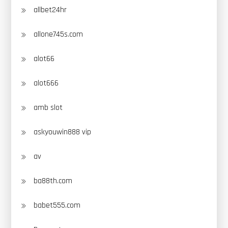
allbet24hr
allone745s.com
alot66
alot666
amb slot
askyouwin888 vip
av
ba88th.com
babet555.com