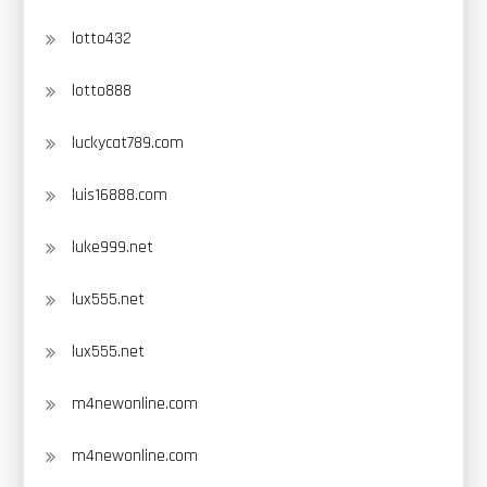
lotto432
lotto888
luckycat789.com
luis16888.com
luke999.net
lux555.net
lux555.net
m4newonline.com
m4newonline.com