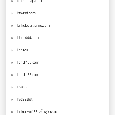
kitti999vip.com
ktv4sd.com
lalikabetsgame.com
lcbet444.com
lion123
lionth168.com
lionth168.com
Live22
live22slot
lockdown168 เข้าสู่ระบบ