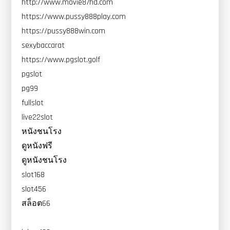
http://www.movie87hd.com
https://www.pussy888play.com
https://pussy888win.com
sexybaccarat
https://www.pgslot.golf
pgslot
pg99
fullslot
live22slot
หนังชนโรง
ดูหนังฟรี
ดูหนังชนโรง
slot168
slot456
สล็อต66