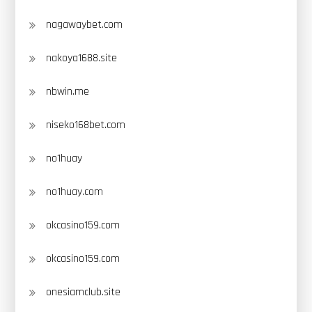
nagawaybet.com
nakoya1688.site
nbwin.me
niseko168bet.com
no1huay
no1huay.com
okcasino159.com
okcasino159.com
onesiamclub.site