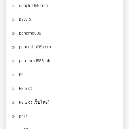
onoplus168.com
p2vvip
panama888
pananthai99.com
paramax1688.info
PG
PG Slot
PG Slot เว็บใหม่
pg77