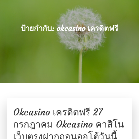
ป้ายกำกับ:
okcasino เครดิตฟรี
Okcasino เครดิตฟรี 27
กรกฎาคม Okcasino คาสิโน
เว็บตรงฝากถอนออโต้วันนี้