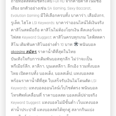
ถ่ายทอดสดคมชัดระดับ Full HD จากค่ายคาสิโนมีชื่อ
เสียง ยกตัวอย่างเช่น SA Gaming, Sexy Baccarat,
Evolution Gaming มีให้เลือกครบทั้ง บาคาร่า, เสือมังกร,
รูเล็ต, ไฮโล
LSI Keywords:
บาคาร่าออนไลน์ได้เงินจริง
คาสิโนสดมือถือ
คาสิโนไม่ต้องโยกเงิน
ดีลเลอร์แจก
ไพ่สด
Keyword Suggest:
คาสิโนครบทุกเกม
ไลฟ์สดคา
สิโน
เดิมพันคาสิโนอย่างต่ำ 10 บาท
พนันบอล
okcasino สมัคร
ราคาน้ำดีที่สุดในไทย
บันเทิงใจกับการเดิมพันบอลทุกลีก ไม่ว่าจะเป็น
พรีเมียร์ลีก, ลาลีกา, บุนเดสลีกา, ลีกเอิง รวมทั้งบอล
ไทย เปิดครบทั้ง บอลเต็ง, บอลสเต็ป, แทงบอลสด
พร้อมราคาน้ำดีที่สุด ใบเสร็จรับเงินไม่โดนตัด
LSI
Keywords:
แทงบอลออนไลน์เว็บไซต์ตรง
พนันบอล
โทรศัพท์เคลื่อนที่
ราคาบอลสด
บอลสเต็ปจ่ายจริง
Keyword Suggest:
แทงบอลไม่มีขั้นต่ำ
เว็บแทงบอล
ค่าน้ำประปาดี
แทงบอลสดได้ทุกคู่
สลากกินแบ่ง