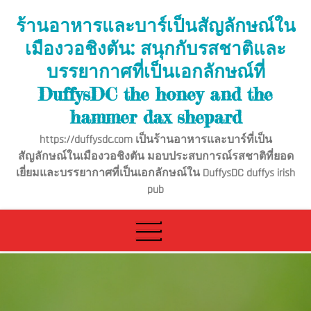
Skip
ร้านอาหารและบาร์เป็นสัญลักษณ์ใน
to
เมืองวอชิงตัน: สนุกกับรสชาติและ
content
บรรยากาศที่เป็นเอกลักษณ์ที่
DuffysDC the honey and the
hammer dax shepard
https://duffysdc.com เป็นร้านอาหารและบาร์ที่เป็น
สัญลักษณ์ในเมืองวอชิงตัน มอบประสบการณ์รสชาติที่ยอด
เยี่ยมและบรรยากาศที่เป็นเอกลักษณ์ใน DuffysDC duffys irish
pub