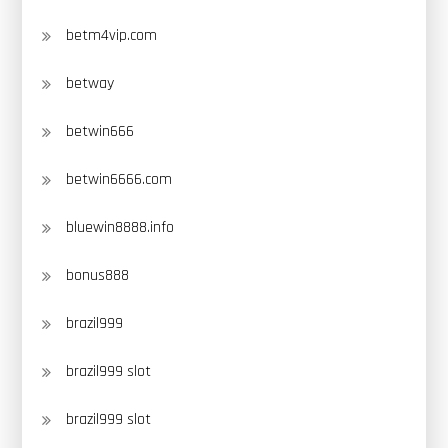
betm4vip.com
betway
betwin666
betwin6666.com
bluewin8888.info
bonus888
brazil999
brazil999 slot
brazil999 slot