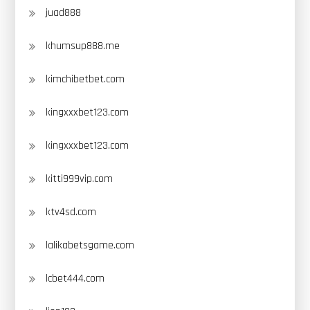
juad888
khumsup888.me
kimchibetbet.com
kingxxxbet123.com
kingxxxbet123.com
kitti999vip.com
ktv4sd.com
lalikabetsgame.com
lcbet444.com