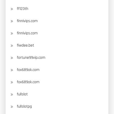
ff123th
finnivips.com
finnivips.com
fiwdee.bet
fortune99vip.com
fox689ok.com
fox689ok.com
fullslot
fullslotpg