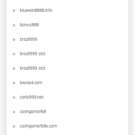
bluewin8888.info
bonus888
brazil999
brazil999 slot
brazil999 slot
bwvip4.com
carlo999.net
cashgame168
cashgame168x.com