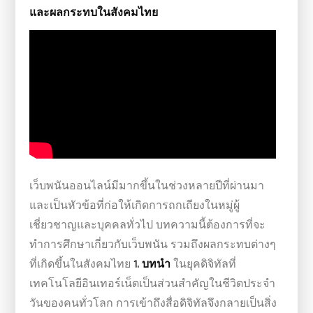
และผลกระทบในสังคมไทย
เว็บพนันออนไลน์มีมากขึ้นในช่วงหลายปีที่ผ่านมา
และเป็นหัวข้อที่ก่อให้เกิดการถกเถียงในหมู่ผู้
เชี่ยวชาญและบุคคลทั่วไป บทความนี้ต้องการที่จะ
ทำการศึกษาเกี่ยวกับเว็บพนัน รวมถึงผลกระทบต่างๆ
ที่เกิดขึ้นในสังคมไทย
1. บทนำ
ในยุคดิจิทัลที่
เทคโนโลยีอินเทอร์เน็ตเป็นส่วนสำคัญในชีวิตประจำ
วันของคนทั่วโลก การเข้าถึงสื่อดิจิทัลจึงกลายเป็นสิ่ง