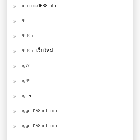
paramax1688.info
PG
PG Slot
PG Slot เว็บใหม่
pg77
pg99
pgceo
pggold168bet.com
pggold168bet.com