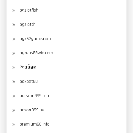
pgslotfish
pgslotth
pgx62game.com
pgzeus88win.com
Pgสล็อต
pokbet88
porsche999.com
power999.net
premium66.info