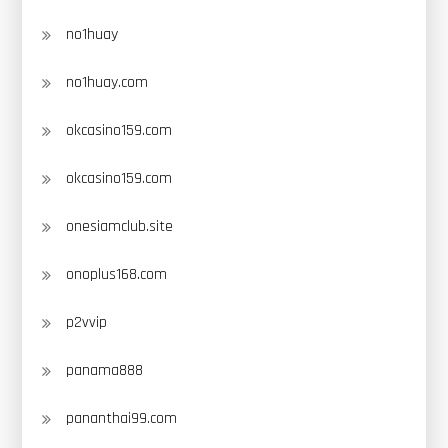
no1huay
no1huay.com
okcasino159.com
okcasino159.com
onesiamclub.site
onoplus168.com
p2vvip
panama888
pananthai99.com