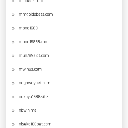
mib555s.com
mmgoldsbets.com
mono1688
mono16888.com
mun789slot.com
mwin9s.com
nagawaybet.com
nakoya1688.site
nbwin.me
niseko168bet.com