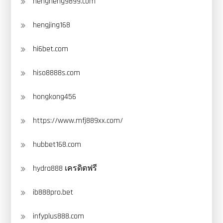
hengheng9899.com
hengjing168
hi6bet.com
hiso8888s.com
hongkong456
https://www.mfj889xx.com/
hubbet168.com
hydra888 เครดิตฟรี
ib888pro.bet
infyplus888.com