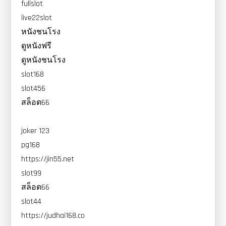
fullslot
live22slot
หนังชนโรง
ดูหนังฟรี
ดูหนังชนโรง
slot168
slot456
สล็อต66
joker 123
pg168
https://jin55.net
slot99
สล็อต66
slot44
https://judhai168.co