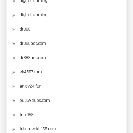
digital learning
digital learning
dr888
dr888bet.com
dr888bet.com
ek4567.com
enjoy24.fun
eu369clubs.com
faro168
fcharoenkit168.com