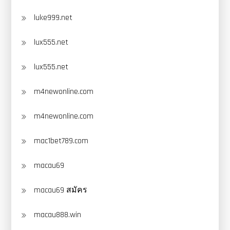
luke999.net
lux555.net
lux555.net
m4newonline.com
m4newonline.com
mac1bet789.com
macau69
macau69 สมัคร
macau888.win