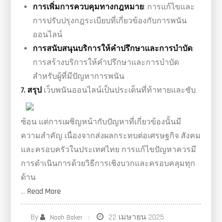
การเพิ่มการควบคุมทางกฎหมาย
: การแก้ไขและ
การปรับปรุงกฎระเบียบที่เกี่ยวข้องกับการพนัน
ออนไลน์
การสนับสนุนบริการให้คำปรึกษาและการบำบัด
:
การสร้างบริการให้คำปรึกษาและการบำบัด
สำหรับผู้ที่มีปัญหาการพนัน
7. สรุป
เว็บพนันออนไลน์เป็นประเด็นที่ท้าทายและซับ
ซ้อน แต่การเผชิญหน้ากับปัญหาที่เกี่ยวข้องนั้นมี
ความสำคัญ เนื่องจากส่งผลกระทบต่อเศรษฐกิจ สังคม
และครอบครัวในประเทศไทย การแก้ไขปัญหาควรมี
การดำเนินการด้วยวิธีการเชิงบวกและครอบคลุมทุก
ด้าน
…
Read More
By
22 เมษายน 2025
Noah Baker