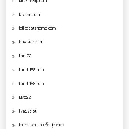
kitti999vip.com
ktv4sd.com
lalikabetsgame.com
lcbet444.com
lion123
lionth168.com
lionth168.com
Live22
live22slot
lockdown168 เข้าสู่ระบบ