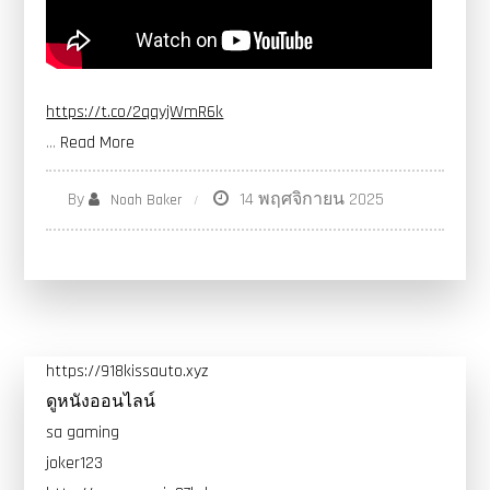
https://t.co/2qqyjWmR6k
…
Read More
By
14 พฤศจิกายน 2025
Noah Baker
https://918kissauto.xyz
ดูหนังออนไลน์
sa gaming
joker123