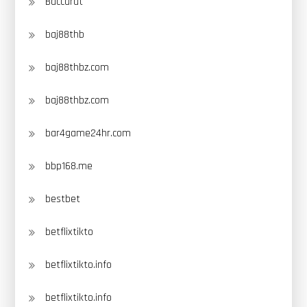
Baccarat
baj88thb
baj88thbz.com
baj88thbz.com
bar4game24hr.com
bbp168.me
bestbet
betflixtikto
betflixtikto.info
betflixtikto.info