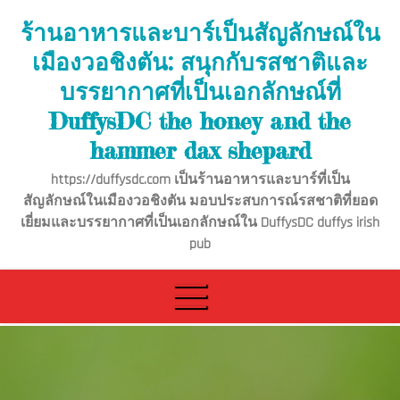
Skip
ร้านอาหารและบาร์เป็นสัญลักษณ์ใน
to
เมืองวอชิงตัน: สนุกกับรสชาติและ
content
บรรยากาศที่เป็นเอกลักษณ์ที่
DuffysDC the honey and the
hammer dax shepard
https://duffysdc.com เป็นร้านอาหารและบาร์ที่เป็น
สัญลักษณ์ในเมืองวอชิงตัน มอบประสบการณ์รสชาติที่ยอด
เยี่ยมและบรรยากาศที่เป็นเอกลักษณ์ใน DuffysDC duffys irish
pub