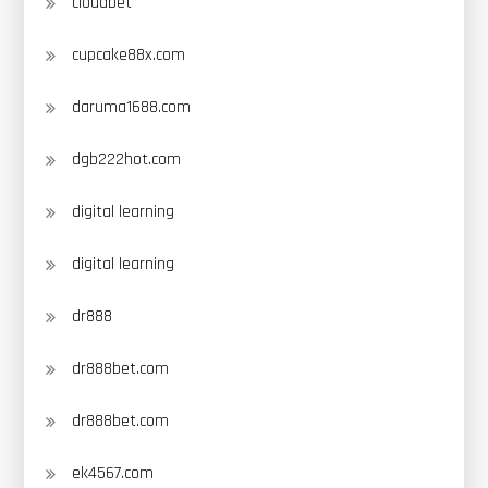
cloudbet
cupcake88x.com
daruma1688.com
dgb222hot.com
digital learning
digital learning
dr888
dr888bet.com
dr888bet.com
ek4567.com