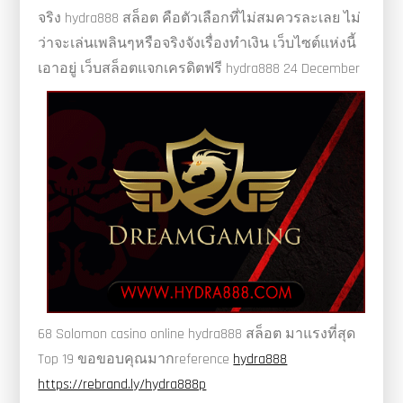
จริง hydra888 สล็อต คือตัวเลือกที่ไม่สมควรละเลย ไม่
ว่าจะเล่นเพลินๆหรือจริงจังเรื่องทำเงิน เว็บไซต์แห่งนี้
เอาอยู่
เว็บสล็อตแจกเครดิตฟรี hydra888 24 December
68 Solomon casino online hydra888 สล็อต มาแรงที่สุด
Top 19
ขอขอบคุณมากreference
hydra888
https://rebrand.ly/hydra888p