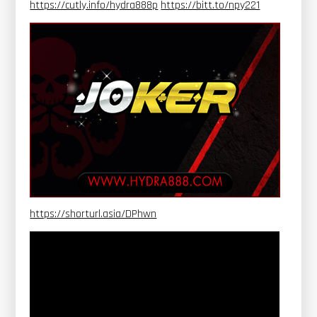
https://cutly.info/hydra888p
https://bitt.to/npy221
https://shorturl.asia/DPhwn