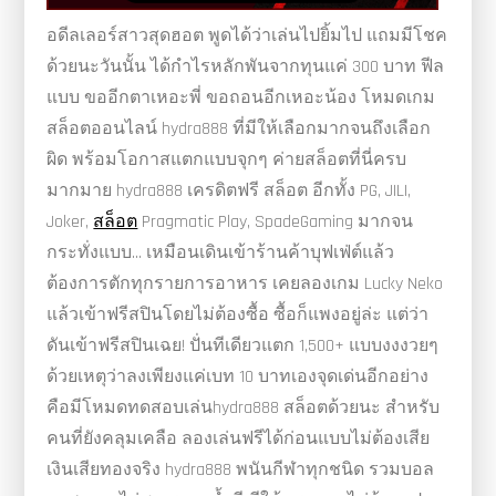
อดีลเลอร์สาวสุดฮอต พูดได้ว่าเล่นไปยิ้มไป แถมมีโชค
ด้วยนะวันนั้น ได้กำไรหลักพันจากทุนแค่ 300 บาท ฟีล
แบบ ขออีกตาเหอะพี่ ขอถอนอีกเหอะน้อง
โหมดเกม
สล็อตออนไลน์ hydra888 ที่มีให้เลือกมากจนถึงเลือก
ผิด พร้อมโอกาสแตกแบบจุกๆ
ค่ายสล็อตที่นี่ครบ
มากมาย hydra888 เครดิตฟรี สล็อต อีกทั้ง PG, JILI,
Joker,
สล็อต
Pragmatic Play, SpadeGaming มากจน
กระทั่งแบบ… เหมือนเดินเข้าร้านค้าบุฟเฟ่ต์แล้ว
ต้องการตักทุกรายการอาหาร เคยลองเกม Lucky Neko
แล้วเข้าฟรีสปินโดยไม่ต้องซื้อ ซื้อก็แพงอยู่ล่ะ แต่ว่า
ดันเข้าฟรีสปินเฉย! ปั่นทีเดียวแตก 1,500+ แบบงงงวยๆ
ด้วยเหตุว่าลงเพียงแค่เบท 10 บาทเองจุดเด่นอีกอย่าง
คือมีโหมดทดสอบเล่นhydra888 สล็อตด้วยนะ สำหรับ
คนที่ยังคลุมเคลือ ลองเล่นฟรีได้ก่อนแบบไม่ต้องเสีย
เงินเสียทองจริง
hydra888 พนันกีฬาทุกชนิด รวมบอล