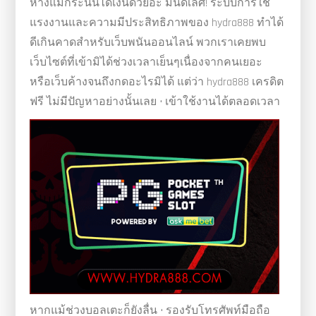
ห้างแม้กระนั้นได้เงินด้วยอะ มันดีเลิศ!
ระบบการใช้
แรงงานและความมีประสิทธิภาพของ hydra888 ทำได้
ดีเกินคาดสำหรับเว็บพนันออนไลน์
พวกเราเคยพบ
เว็บไซต์ที่เข้ามิได้ช่วงเวลาเย็นๆเนื่องจากคนเยอะ
หรือเว็บค้างจนถึงกดอะไรมิได้ แต่ว่า hydra888 เครดิต
ฟรี ไม่มีปัญหาอย่างนั้นเลย
• เข้าใช้งานได้ตลอดเวลา
หากแม้ช่วงบอลเตะก็ยังลื่น
• รองรับโทรศัพท์มือถือ