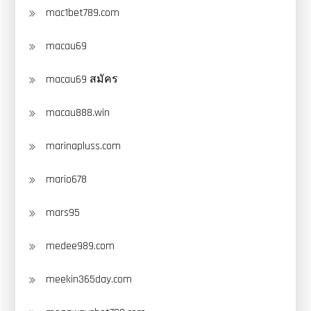
mac1bet789.com
macau69
macau69 สมัคร
macau888.win
marinapluss.com
mario678
mars95
medee989.com
meekin365day.com