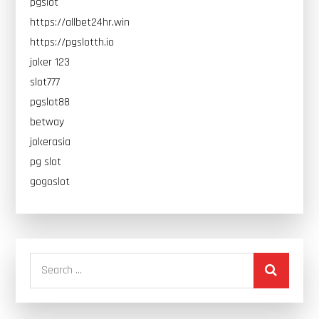
pgslot
https://allbet24hr.win
https://pgslotth.io
joker 123
slot777
pgslot88
betway
jokerasia
pg slot
gogoslot
Search
for: