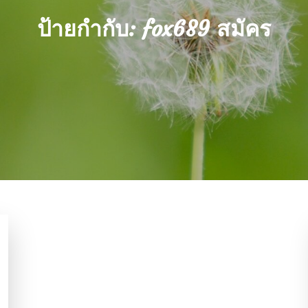
ป้ายกำกับ:
fox689 สมัคร