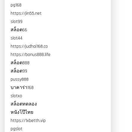
pg168
https://jin55.net
slot99
สล็อต66
slot44
https://judhai168.co
https://bonus888.life
สล็อต888
สล็อต99
pussy888
บาคาร่า168
slotxo
สล็อตทดลอง
หนังโป๊ไทย
https://1xbetth.vip
pgslot