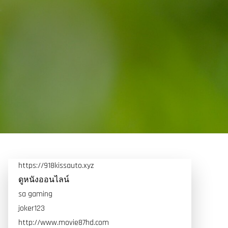
https://918kissauto.xyz
ดูหนังออนไลน์
sa gaming
joker123
http://www.movie87hd.com