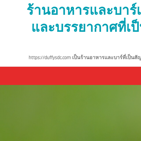
Skip
ร้านอาหารและบาร์เป
to
content
และบรรยากาศที่เป็
https://duffysdc.com เป็นร้านอาหารและบาร์ที่เป็น