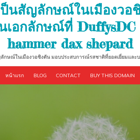
็นสัญลักษณ์ในเมืองวอชิ
นเอกลักษณ์ที่ DuffysDC
hammer dax shepard
สัญลักษณ์ในเมืองวอชิงตัน มอบประสบการณ์รสชาติที่ยอดเยี่ยมและบรร
หน้าแรก
BLOG
CONTACT
BUY THIS DOMAIN