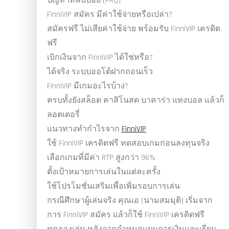
ปัญหาที่พบบ่อย (FAQ)
FinniVIP สมัคร มีค่าใช้จ่ายหรือเปล่า?
สมัครฟรี ไม่เสียค่าใช้จ่าย พร้อมรับ FinniVIP เครดิต
ฟรี
เบิกเงินจาก FinniVIP ได้ใช่หรือ?
ได้จริง ระบบออโต้ฝากถอนเร็ว
FinniVIP มีเกมอะไรบ้าง?
ครบทั้งยังสล็อต คาสิโนสด บาคาร่า แทงบอล แล้วก็
ลอตเตอรี่
แนวทางทำกำไรจาก
FinniVIP
ใช้ FinniVIP เครดิตฟรี ทดสอบเกมก่อนลงทุนจริง
เลือกเกมที่มีค่า RTP สูงกว่า 96%
ตั้งเป้าหมายการเล่นในแต่ละครั้ง
ใช้โปรโมชั่นเสริมเพื่อเพิ่มรอบการเล่น
กรณีศึกษาผู้เล่นจริง
คุณเอ (นามสมมุติ) เริ่มจาก
การ FinniVIP สมัคร แล้วก็ใช้ FinniVIP เครดิตฟรี