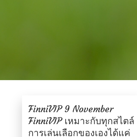
FinniVIP 9 November
FinniVIP เหมาะกับทุกสไตล์
การเล่นเลือกของเองได้แค่