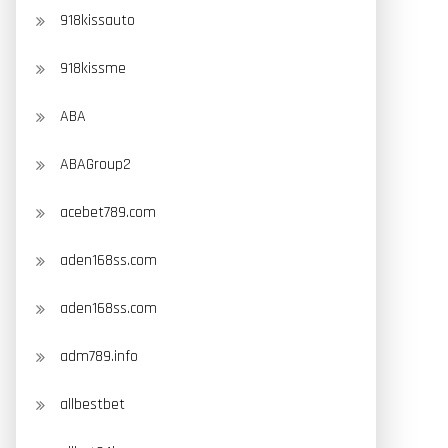
918kissauto
918kissme
ABA
ABAGroup2
acebet789.com
aden168ss.com
aden168ss.com
adm789.info
allbestbet