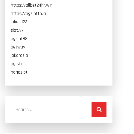
https://allbet24hr.win
https://pgslotth.io
joker 123
slot777
pgslot88
betway
jokerasia
pg slot
gogoslot
Search
for: