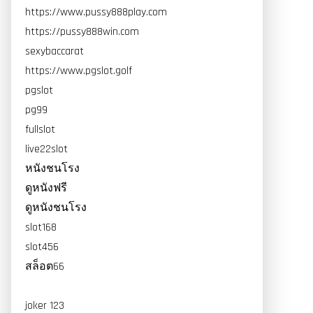
https://www.pussy888play.com
https://pussy888win.com
sexybaccarat
https://www.pgslot.golf
pgslot
pg99
fullslot
live22slot
หนังชนโรง
ดูหนังฟรี
ดูหนังชนโรง
slot168
slot456
สล็อต66
joker 123