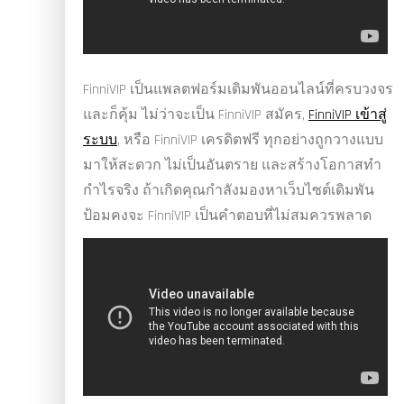
FinniVIP เป็นแพลตฟอร์มเดิมพันออนไลน์ที่ครบวงจร
และก็คุ้ม ไม่ว่าจะเป็น FinniVIP สมัคร,
FinniVIP เข้าสู่
ระบบ
, หรือ FinniVIP เครดิตฟรี ทุกอย่างถูกวางแบบ
มาให้สะดวก ไม่เป็นอันตราย และสร้างโอกาสทำ
กำไรจริง ถ้าเกิดคุณกำลังมองหาเว็บไซต์เดิมพัน
ป้อมคงจะ FinniVIP เป็นคำตอบที่ไม่สมควรพลาด