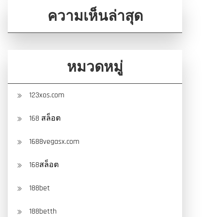
ความเห็นล่าสุด
หมวดหมู่
123xos.com
168 สล็อต
1688vegasx.com
168สล็อต
188bet
188betth