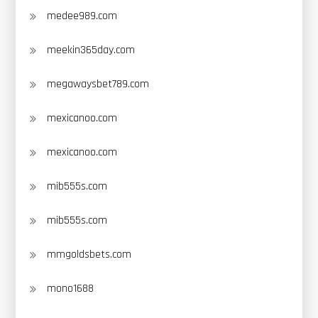
medee989.com
meekin365day.com
megawaysbet789.com
mexicanoo.com
mexicanoo.com
mib555s.com
mib555s.com
mmgoldsbets.com
mono1688