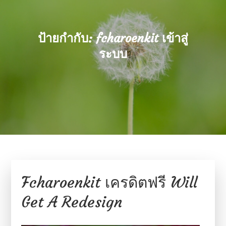
ป้ายกำกับ:
fcharoenkit เข้าสู่
ระบบ
Fcharoenkit เครดิตฟรี Will
Get A Redesign