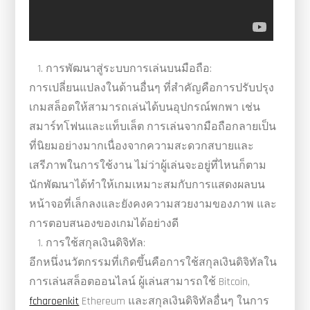
การพัฒนาสู่ระบบการเล่นบนมือถือ:
การเปลี่ยนแปลงในด้านอื่นๆ ที่สำคัญคือการปรับปรุง
เกมสล็อตให้สามารถเล่นได้บนอุปกรณ์พกพา เช่น
สมาร์ทโฟนและแท็บเล็ต การเล่นจากมือถือกลายเป็น
ที่นิยมอย่างมากเนื่องจากความสะดวกสบายและ
เสรีภาพในการใช้งาน ไม่ว่าผู้เล่นจะอยู่ที่ไหนก็ตาม
นักพัฒนาได้ทำให้เกมเหมาะสมกับการแสดงผลบน
หน้าจอที่เล็กลงและยังคงความสวยงามของภาพ และ
การตอบสนองของเกมได้อย่างดี
การใช้สกุลเงินดิจิทัล:
อีกหนึ่งนวัตกรรมที่เกิดขึ้นคือการใช้สกุลเงินดิจิทัลใน
การเล่นสล็อตออนไลน์ ผู้เล่นสามารถใช้ Bitcoin,
fcharoenkit
Ethereum และสกุลเงินดิจิทัลอื่นๆ ในการ