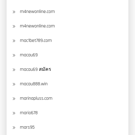
m4newonline.com
m4newonline.com
mac1bet789.com
macau69
macau69 สมัคร
macau888.win
marinapluss.com
mario678
mars95