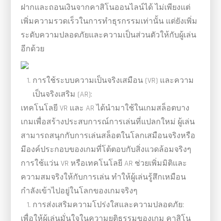
ฝากและถอนเงินจากคาสิโนออนไลน์ได้ ไม่เพียงแต่
เพิ่มความรวดเร็วในการทำธุรกรรมเท่านั้น แต่ยังเพิ่ม
ระดับความปลอดภัยและความเป็นส่วนตัวให้กับผู้เล่น
อีกด้วย
การใช้ระบบความเป็นจริงเสมือน (VR) และความ
เป็นจริงเสริม (AR):
เทคโนโลยี VR และ AR ได้นำมาใช้ในเกมสล็อตบาง
เกมเพื่อสร้างประสบการณ์การเล่นที่แปลกใหม่ ผู้เล่น
สามารถสนุกกับการเล่นสล็อตในโลกเสมือนจริงหรือ
มีองค์ประกอบของเกมที่โต้ตอบกับสิ่งแวดล้อมจริงๆ
การใช้แว่น VR หรือเทคโนโลยี AR ช่วยเพิ่มมิติและ
ความสมจริงให้กับการเล่น ทำให้ผู้เล่นรู้สึกเหมือน
กำลังเข้าไปอยู่ในโลกของเกมจริงๆ
การส่งเสริมความโปร่งใสและความปลอดภัย:
เพื่อให้ผู้เล่นมั่นใจในความยุติธรรมของเกม คาสิโน