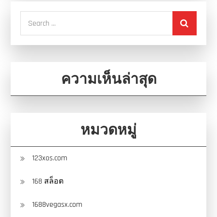
Search
for:
ความเห็นล่าสุด
หมวดหมู่
123xos.com
168 สล็อต
1688vegasx.com