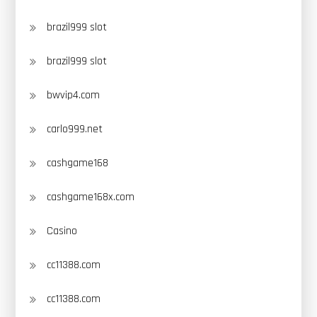
brazil999 slot
brazil999 slot
bwvip4.com
carlo999.net
cashgame168
cashgame168x.com
Casino
cc11388.com
cc11388.com