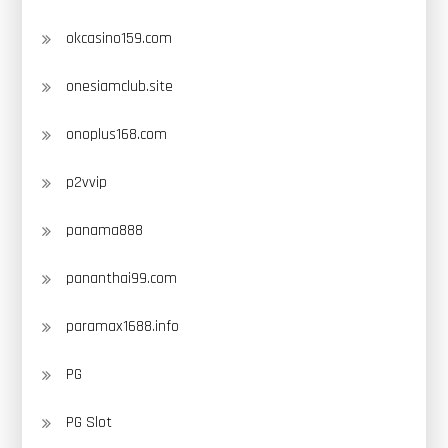
okcasino159.com
onesiamclub.site
onoplus168.com
p2vvip
panama888
pananthai99.com
paramax1688.info
PG
PG Slot