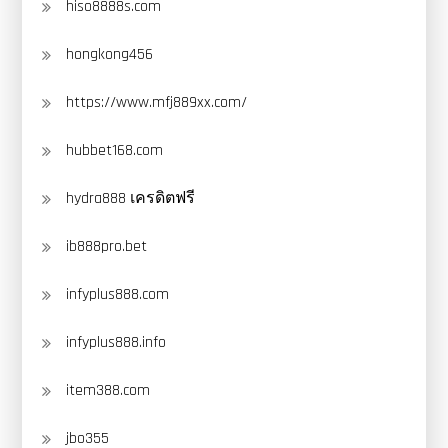
hiso8888s.com
hongkong456
https://www.mfj889xx.com/
hubbet168.com
hydra888 เครดิตฟรี
ib888pro.bet
infyplus888.com
infyplus888.info
item388.com
jbo355