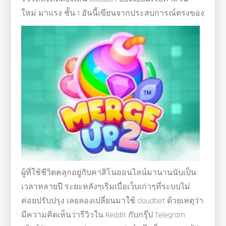
ใหม่ มาแรง ชั้น 1
อันนี้เขียนจากประสบการณ์ตรงของ
ผู้ที่ใช้ชีวิตคลุกอยู่กับคาสิโนออนไลน์มานานนับเป็น
เวลาหลายปี ระยะหลังๆเริ่มเบื่อเว็บเก่าๆที่ระบบไม่
ค่อยปรับปรุง เลยลองเปลี่ยนมาใช้ cloudbet ด้วยเหตุว่า
มีความคิดเห็นว่ารีวิวใน Reddit กับกรุ๊ป Telegram