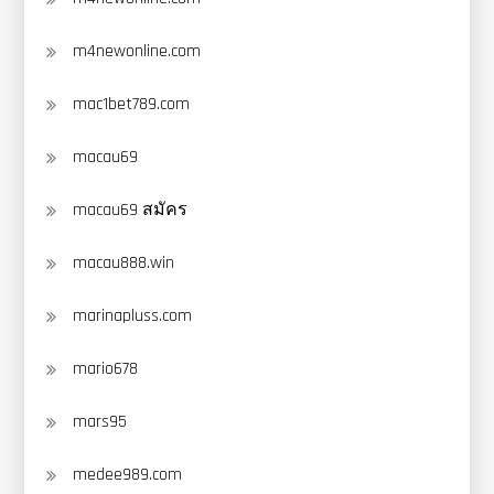
m4newonline.com
mac1bet789.com
macau69
macau69 สมัคร
macau888.win
marinapluss.com
mario678
mars95
medee989.com