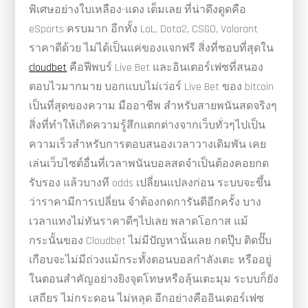
พิเศษอย่างใบเหลือง-แดง เต็มเลย ที่น่าดึงดูดคือ
eSports ครบมาก อีกทั้ง LoL, Dota2, CSGO, Valorant
ราคาดีด้วย ไม่ได้เป็นแค่ของแจกฟรี
สิ่งที่ชอบที่สุดใน
cloudbet
คือฟีพบร์ Live Bet และอินเตอร์เฟซที่สนอง
ตอบไวมากมาย
บอกแบบไม่เว่อร์ Live Bet ของ bitcoin
เป็นที่สุดของความ มืออาชีพ สำหรับสายพนันสดจริงๆ
สิ่งที่ทำให้เกิดความรู้สึกแตกต่างจากเว็บทั่วๆไปเป็น
ความเร็วสำหรับการตอบสนองเวลาวางเดิมพัน
เคย
เล่นเว็บไซต์อื่นที่เวลาพนันบอลสดจำเป็นต้องคอยกด
รับรอง แล้วบางที odds เปลี่ยนแปลงก่อน ระบบจะขึ้น
ว่าราคามีการเปลี่ยน จำต้องกดการันตีอีกครั้ง บาง
เวลาแทงไม่ทันราคาดีๆไปเลย พลาดโอกาส
แม้
กระนั้นของ Cloudbet ไม่มีปัญหานั้นเลย กดปุ๊บ ติดปั๊บ
เกือบจะไม่มีถ่วงแม้กระทั้งตอนบอลกำลังเตะ หรืออยู่
ในตอนสำคัญอย่างยิงจุดโทษหรือลุ้นเตะมุม ระบบก็ยัง
เสถียร ไม่กระดอน ไม่หลุด
อีกอย่างคืออินเตอร์เฟซ