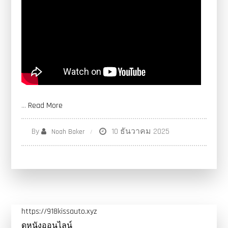
…
Read More
By
10 ธันวาคม 2025
Noah Baker
https://918kissauto.xyz
ดูหนังออนไลน์