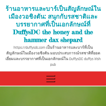
Skip
ร้านอาหารและบาร์เป็นสัญลักษณ์ใน
to
เมืองวอชิงตัน: สนุกกับรสชาติและ
content
บรรยากาศที่เป็นเอกลักษณ์ที่
DuffysDC the honey and the
hammer dax shepard
https://duffysdc.com เป็นร้านอาหารและบาร์ที่เป็น
สัญลักษณ์ในเมืองวอชิงตัน มอบประสบการณ์รสชาติที่ยอด
เยี่ยมและบรรยากาศที่เป็นเอกลักษณ์ใน DuffysDC duffys irish
pub