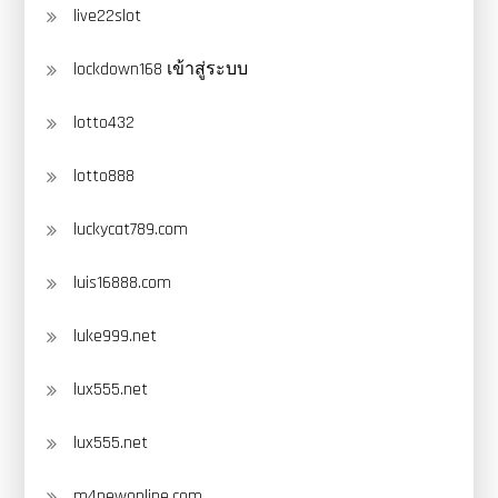
live22slot
lockdown168 เข้าสู่ระบบ
lotto432
lotto888
luckycat789.com
luis16888.com
luke999.net
lux555.net
lux555.net
m4newonline.com