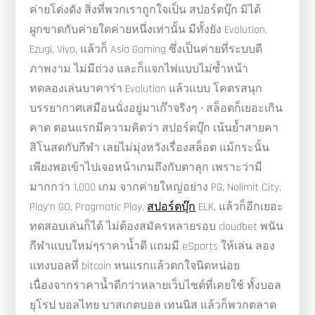
ค่ายโด่งดัง
สิ่งที่พวกเราถูกใจเป็น สปอร์ตบุ๊ก มิได้
ผูกขาดกับค่ายใดค่ายหนึ่งเท่านั้น มีทั้งยัง Evolution,
Ezugi, Vivo, แล้วก็ Asia Gaming ซึ่งเป็นค่ายที่ระบบดี
ภาพงาม ไม่มีถ่วง และก็แจกไพ่แบบไม่ซ้ำหน้า
ทดลองเล่นบาคาร่า Evolution แล้วแบบ โคตรสนุก
บรรยากาศเสมือนนั่งอยู่มาเก๊าจริงๆ
• สล็อตก็เยอะเกิน
คาด
ตอนแรกมีความคิดว่า สปอร์ตบุ๊ก เน้นย้ำสายคา
สิโนสดกับกีฬา เลยไม่มุ่งหวังเรื่องสล็อต แม้กระนั้น
เพียงพอเข้าไปเจอหน้าเกมถึงกับตาลุก เพราะว่ามี
มากกว่า 1,000 เกม จากค่ายใหญ่อย่าง PG, Nolimit City,
Play’n GO, Pragmatic Play,
สปอร์ตบุ๊ก
ELK, แล้วก็อีกเยอะ
ทดสอบเล่นก็ได้ ไม่ต้องสมัครหลายรอบ
cloudbet พนัน
กีฬาแบบใหม่ๆราคาน้ำดี แถมมี eSports ให้เล่น
ลอง
แทงบอลที่ bitcoin หนแรกแล้วตกใจนิดหน่อย
เนื่องจากราคาน้ำดีกว่าหลายเว็บไซต์ที่เคยใช้ ทั้งบอล
ยุโรป บอลไทย บาสเกตบอล เทนนิส แล้วก็พวกตลาด