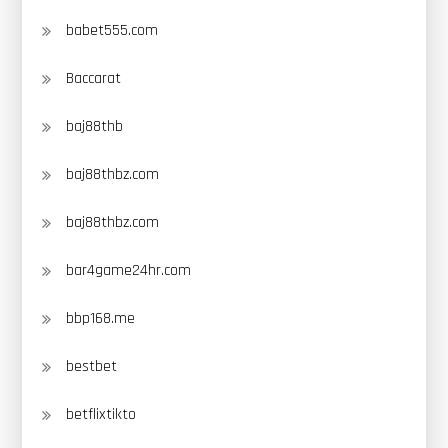
babet555.com
Baccarat
baj88thb
baj88thbz.com
baj88thbz.com
bar4game24hr.com
bbp168.me
bestbet
betflixtikto