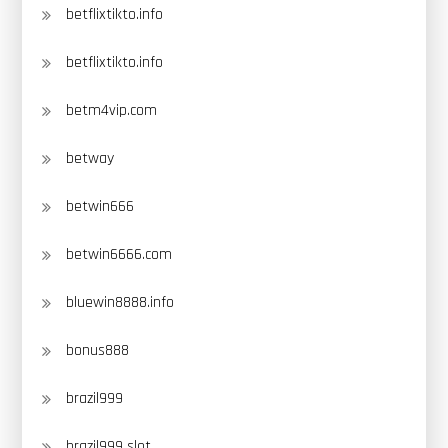
betflixtikto.info
betflixtikto.info
betm4vip.com
betway
betwin666
betwin6666.com
bluewin8888.info
bonus888
brazil999
brazil999 slot