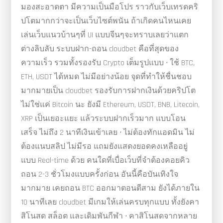
มองสะอาดตา มีความเป็นมือโปร ราวกับเว็บเทรดคริ
ปโตมากกว่าจะเป็นเว็บไซต์พนัน ถ้าเกิดคนไหนเคย
เล่นเว็บแนวบ้านๆที่ UI แบบจีนๆจะทราบเลยว่าแตก
ต่างลิบลับ
ระบบฝาก-ถอน cloudbet คือที่สุดของ
ความเร็ว รวมทั้งรองรับ Crypto เต็มรูปแบบ
• ใช้ BTC,
ETH, USDT ได้หมด ไม่มีอย่างน้อย
จุดที่ทำให้ชื่นชอบ
มากมายเป็น cloudbet รองรับการฝากเงินด้วยคริปโต
ไม่ใช่แค่ Bitcoin นะ ยังมี Ethereum, USDT, BNB, Litecoin,
XRP เป็นเยอะแยะ แล้วระบบฝากเร็วมาก แบบโอน
เสร็จ ไม่ถึง 2 นาทีเงินเข้าเลย
• ไม่ต้องทักแอดมิน ไม่
ต้องแนบสลิป ไม่มีรอ แถมยังแสดงยอดคงเหลืออยู่
แบบ Real-time ด้วย
คนใดที่เบื่อเว็บที่จำต้องคอยคิว
ถอน 2-3 ชั่วโมงแบบครั้งก่อน อันนี้คือบันเทิงใจ
มากมาย เคยถอน BTC ออกมาตอนตีสาม ยังได้ภายใน
10 นาทีเลย
cloudbet มีเกมให้เล่นครบทุกแบบ ทั้งยังคา
สิโนสด สล็อต และเดิมพันกีฬา
• คาสิโนสดจากหลาย