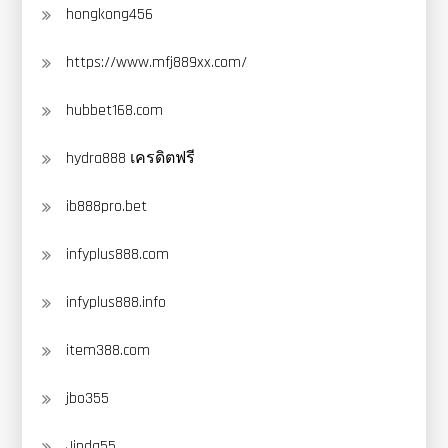
hongkong456
https://www.mfj889xx.com/
hubbet168.com
hydra888 เครดิตฟรี
ib888pro.bet
infyplus888.com
infyplus888.info
item388.com
jbo355
Jinda55