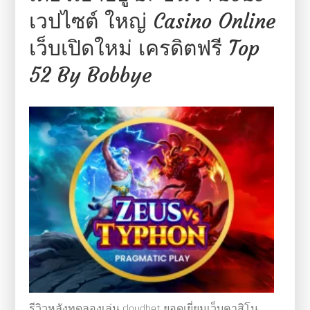
เวปไซต์ ใหญ่ Casino Online
เว็บเปิดใหม่ เครดิตฟรี Top
52 By Bobbye
รีวิวหลังทดลองเล่น cloudbet ยอดเยี่ยมเว็บคาสิโน