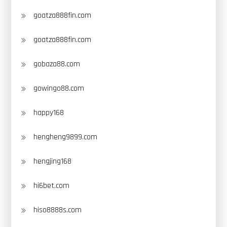
goatza888fin.com
goatza888fin.com
gobaza88.com
gowingo88.com
happy168
hengheng9899.com
hengjing168
hi6bet.com
hiso8888s.com