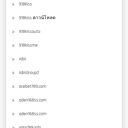
918Kiss
918kiss ดาวน์โหลด
918kissauto
918kissme
ABA
ABAGroup2
acebet789.com
aden168ss.com
aden168ss.com
adm789.info