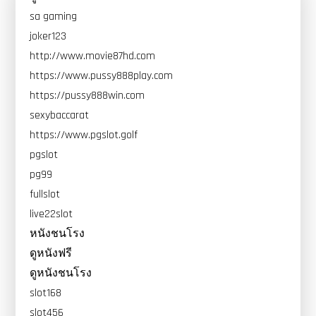
sa gaming
joker123
http://www.movie87hd.com
https://www.pussy888play.com
https://pussy888win.com
sexybaccarat
https://www.pgslot.golf
pgslot
pg99
fullslot
live22slot
หนังชนโรง
ดูหนังฟรี
ดูหนังชนโรง
slot168
slot456