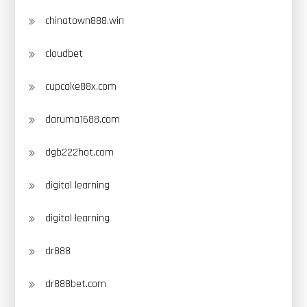
chinatown888.win
cloudbet
cupcake88x.com
daruma1688.com
dgb222hot.com
digital learning
digital learning
dr888
dr888bet.com