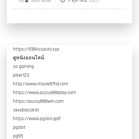
By
4 ตุลาคม 2025
Noah Baker
https://918kissauto.xyz
ดูหนังออนไลน์
sa gaming
joker123
http://www.movie87hd.com
https://www.pussy888play.com
https://pussy888win.com
sexybaccarat
https://www.pgslot.golf
pgslot
pg99