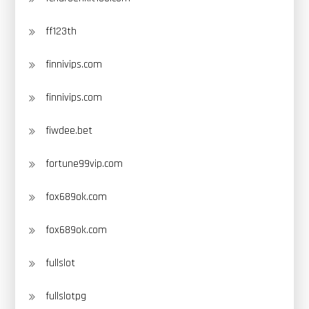
ff123th
finnivips.com
finnivips.com
fiwdee.bet
fortune99vip.com
fox689ok.com
fox689ok.com
fullslot
fullslotpg