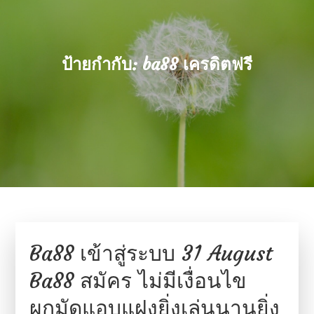
ป้ายกำกับ:
ba88 เครดิตฟรี
Ba88 เข้าสู่ระบบ 31 August
Ba88 สมัคร ไม่มีเงื่อนไข
ผูกมัดแอบแฝงยิ่งเล่นนานยิ่ง