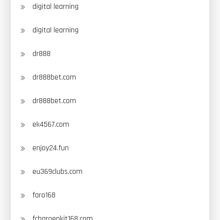
digital learning
digital learning
dr888
dr888bet.com
dr888bet.com
ek4567.com
enjoy24.fun
eu369clubs.com
faro168
fcharoenkit168.com