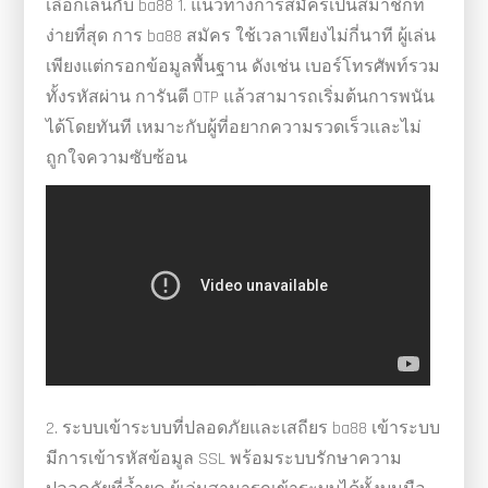
เลือกเล่นกับ ba88
1. แนวทางการสมัครเป็นสมาชิกที่
ง่ายที่สุด
การ ba88 สมัคร ใช้เวลาเพียงไม่กี่นาที
ผู้เล่น
เพียงแต่กรอกข้อมูลพื้นฐาน ดังเช่น เบอร์โทรศัพท์รวม
ทั้งรหัสผ่าน
การันตี OTP แล้วสามารถเริ่มต้นการพนัน
ได้โดยทันที
เหมาะกับผู้ที่อยากความรวดเร็วและไม่
ถูกใจความซับซ้อน
2. ระบบเข้าระบบที่ปลอดภัยและเสถียร
ba88 เข้าระบบ
มีการเข้ารหัสข้อมูล SSL
พร้อมระบบรักษาความ