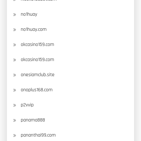
no1huay
no1huay.com
okcasino159.com
okcasino159.com
onesiamclub.site
onoplus168.com
p2vvip
panama888
pananthai99.com