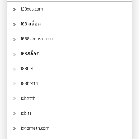
123xos.com
168 สล็อต
1688vegasx.com
168สล็อต
188bet
188betth
1xbetth
1xbit1
1xgameth.com