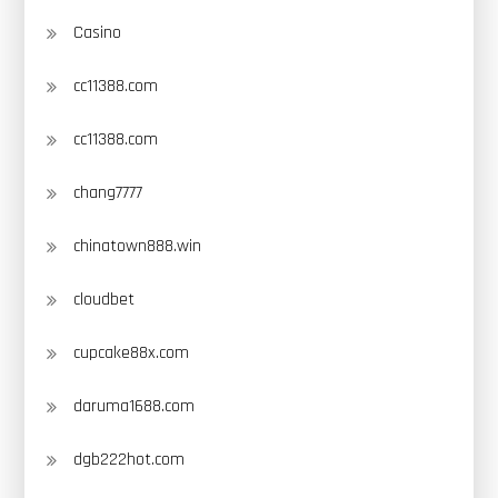
Casino
cc11388.com
cc11388.com
chang7777
chinatown888.win
cloudbet
cupcake88x.com
daruma1688.com
dgb222hot.com