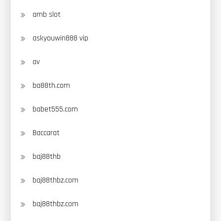
amb slot
askyouwin888 vip
av
ba88th.com
babet555.com
Baccarat
baj88thb
baj88thbz.com
baj88thbz.com