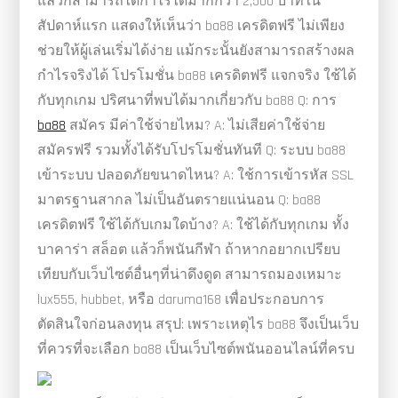
แล้วก็สามารถได้กำไรได้มากกว่า 2,500 บาทใน
สัปดาห์แรก
แสดงให้เห็นว่า ba88 เครดิตฟรี ไม่เพียง
ช่วยให้ผู้เล่นเริ่มได้ง่าย
แม้กระนั้นยังสามารถสร้างผล
กำไรจริงได้
โปรโมชั่น ba88 เครดิตฟรี แจกจริง ใช้ได้
กับทุกเกม
ปริศนาที่พบได้มากเกี่ยวกับ ba88
Q: การ
ba88
สมัคร มีค่าใช้จ่ายไหม?
A: ไม่เสียค่าใช้จ่าย
สมัครฟรี รวมทั้งได้รับโปรโมชั่นทันที
Q: ระบบ ba88
เข้าระบบ ปลอดภัยขนาดไหน?
A: ใช้การเข้ารหัส SSL
มาตรฐานสากล ไม่เป็นอันตรายแน่นอน
Q: ba88
เครดิตฟรี ใช้ได้กับเกมใดบ้าง?
A: ใช้ได้กับทุกเกม ทั้ง
บาคาร่า สล็อต แล้วก็พนันกีฬา
ถ้าหากอยากเปรียบ
เทียบกับเว็บไซต์อื่นๆที่น่าดึงดูด
สามารถมองเหมาะ
lux555,
hubbet,
หรือ daruma168
เพื่อประกอบการ
ตัดสินใจก่อนลงทุน
สรุป: เพราะเหตุไร ba88 จึงเป็นเว็บ
ที่ควรที่จะเลือก
ba88 เป็นเว็บไซต์พนันออนไลน์ที่ครบ