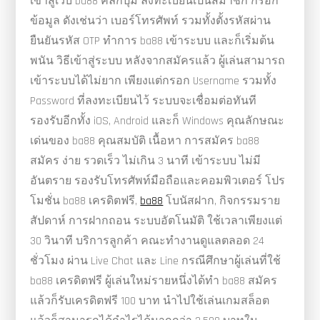
เข้าสู่เว็บ ba88
คลิกปุ่ม ลงทะเบียนเป็นสมาชิก
กรอก
ข้อมูล ดังเช่นว่า เบอร์โทรศัพท์ รวมทั้งตั้งรหัสผ่าน
ยืนยันรหัส OTP
ทำการ ba88 เข้าระบบ และก็เริ่มต้น
พนัน
วิธีเข้าสู่ระบบ
หลังจากสมัครแล้ว ผู้เล่นสามารถ
เข้าระบบได้ไม่ยาก
เพียงแต่กรอก Username รวมทั้ง
Password ที่ลงทะเบียนไว้
ระบบจะเชื่อมต่อทันที
รองรับอีกทั้ง iOS, Android และก็ Windows
คุณลักษณะ
เด่นของ ba88
คุณสมบัติ เนื้อหา
การสมัคร ba88
สมัคร ง่าย รวดเร็ว ไม่เกิน 3 นาที
เข้าระบบ ไม่มี
อันตราย รองรับโทรศัพท์มือถือและคอมพิวเตอร์
โปร
โมชั่น ba88 เครดิตฟรี,
ba88
โบนัสฝาก, กิจกรรมราย
สัปดาห์
การฝากถอน ระบบอัตโนมัติ ใช้เวลาเพียงแต่
30 วินาที
บริการลูกค้า คณะทำงานดูแลตลอด 24
ชั่วโมง ผ่าน Live Chat และ Line
กรณีศึกษาผู้เล่นที่ใช้
ba88 เครดิตฟรี
ผู้เล่นใหม่รายหนึ่งได้ทำ ba88 สมัคร
แล้วก็รับเครดิตฟรี 100 บาท
นำไปใช้เล่นเกมสล็อต