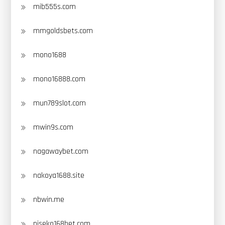
mib555s.com
mmgoldsbets.com
mono1688
mono16888.com
mun789slot.com
mwin9s.com
nagawaybet.com
nakoya1688.site
nbwin.me
niseko168bet.com