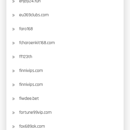
enjoy24.fun
eu369clubs.com
faro168
fcharoenkit168.com
ff123th
finnivips.com
finnivips.com
fiwdee.bet
fortune99vip.com
fox689ok.com