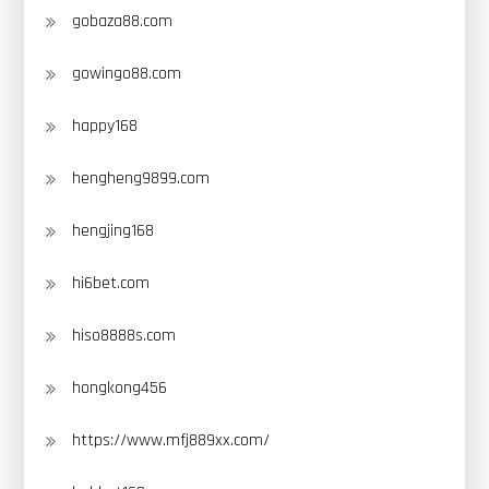
gobaza88.com
gowingo88.com
happy168
hengheng9899.com
hengjing168
hi6bet.com
hiso8888s.com
hongkong456
https://www.mfj889xx.com/