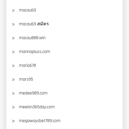
macau69
macau69 สมัคร
macau888.win
marinapluss.com
mario678
mars95
medee989.com
meekin365day.com
megawaysbet789.com