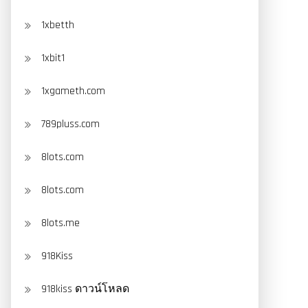
1xbetth
1xbit1
1xgameth.com
789pluss.com
8lots.com
8lots.com
8lots.me
918Kiss
918kiss ดาวน์โหลด