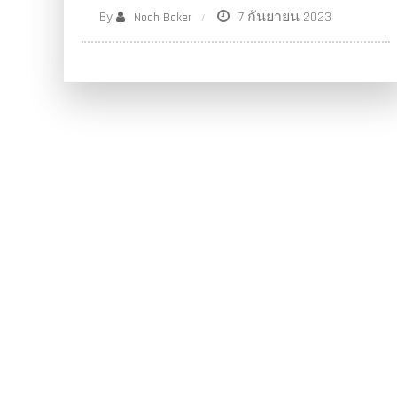
By
7 กันยายน 2023
Noah Baker