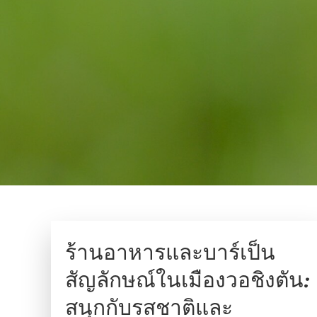
ร้านอาหารและบาร์เป็น
สัญลักษณ์ในเมืองวอชิงตัน:
สนุกกับรสชาติและ