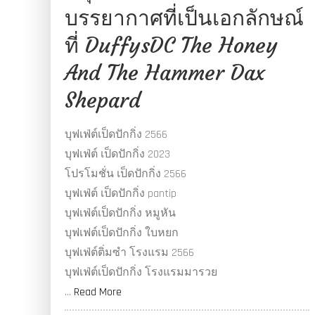
บรรยากาศที่เป็นเอกลักษณ์
ที่ DuffysDC The Honey
And The Hammer Dax
Shepard
บุฟเฟ่ต์เป็ดปักกิ่ง 2566
บุฟเฟ่ต์ เป็ดปักกิ่ง 2023
โปรโมชั่น เป็ดปักกิ่ง 2566
บุฟเฟ่ต์ เป็ดปักกิ่ง pantip
บุฟเฟ่ต์เป็ดปักกิ่ง หมูหัน
บุฟเฟต์เป็ดปักกิ่ง ใบหยก
บุฟเฟ่ต์ติ่มซํา โรงแรม 2566
บุฟเฟ่ต์เป็ดปักกิ่ง โรงแรมมารวย
…
Read More