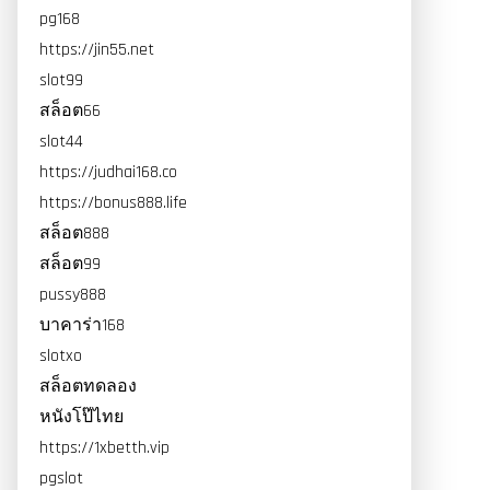
pg168
https://jin55.net
slot99
สล็อต66
slot44
https://judhai168.co
https://bonus888.life
สล็อต888
สล็อต99
pussy888
บาคาร่า168
slotxo
สล็อตทดลอง
หนังโป๊ไทย
https://1xbetth.vip
pgslot