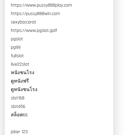
https://www.pussy888play.com
https://pussy888win.com
sexybaccarat
https://www.pgslot.golf
pgslot
pg99
fullslot
live22slot
หนังชนโรง
ดูหนังฟรี
ดูหนังชนโรง
slot168
slot456
สล็อต66
joker 123