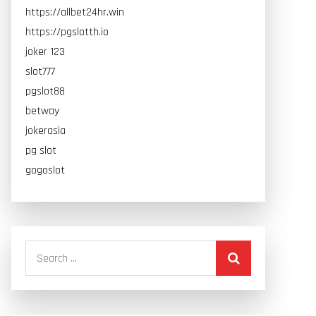
https://allbet24hr.win
https://pgslotth.io
joker 123
slot777
pgslot88
betway
jokerasia
pg slot
gogoslot
Search
for: