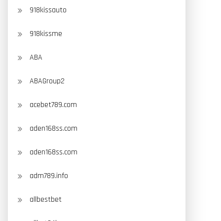
918kissauto
918kissme
ABA
ABAGroup2
acebet789.com
aden168ss.com
aden168ss.com
adm789.info
allbestbet