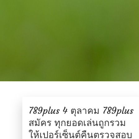
789plus 4 ตุลาคม 789plus
สมัคร ทุกยอดเล่นถูกรวม
ให้เปอร์เซ็นต์คืนตรวจสอบ