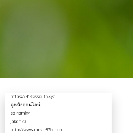
https://918kissauto.xyz
ดูหนังออนไลน์
sa gaming
joker123
http://www.movie87hd.com