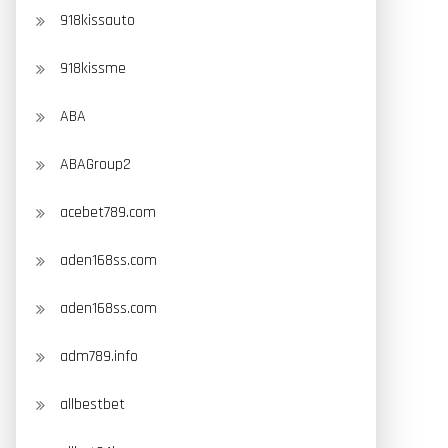
918kissauto
918kissme
ABA
ABAGroup2
acebet789.com
aden168ss.com
aden168ss.com
adm789.info
allbestbet