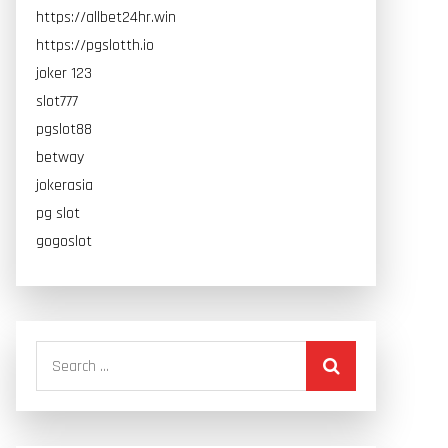
https://allbet24hr.win
https://pgslotth.io
joker 123
slot777
pgslot88
betway
jokerasia
pg slot
gogoslot
Search
for: