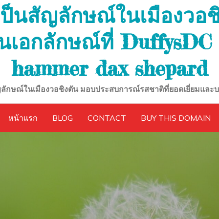
็นสัญลักษณ์ในเมืองวอชิ
นเอกลักษณ์ที่ DuffysDC
hammer dax shepard
สัญลักษณ์ในเมืองวอชิงตัน มอบประสบการณ์รสชาติที่ยอดเยี่ยมและบรร
หน้าแรก
BLOG
CONTACT
BUY THIS DOMAIN