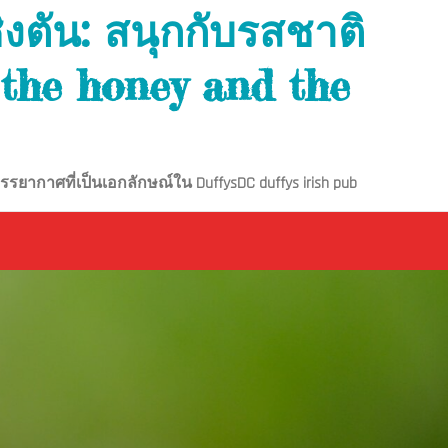
งตัน: สนุกกับรสชาติ
 the honey and the
ยากาศที่เป็นเอกลักษณ์ใน DuffysDC duffys irish pub