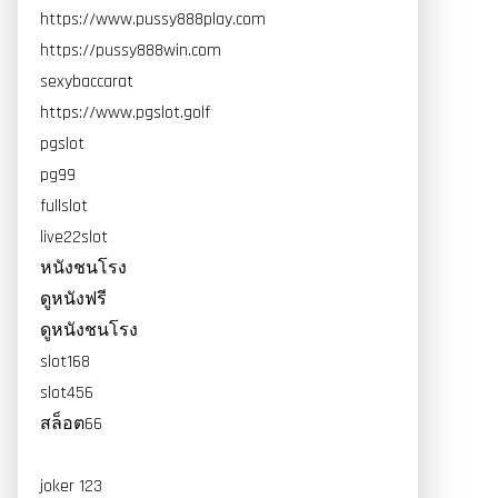
https://www.pussy888play.com
https://pussy888win.com
sexybaccarat
https://www.pgslot.golf
pgslot
pg99
fullslot
live22slot
หนังชนโรง
ดูหนังฟรี
ดูหนังชนโรง
slot168
slot456
สล็อต66
joker 123