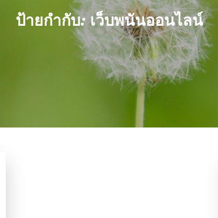
ป้ายกำกับ:
เว็บพนันออนไลน์