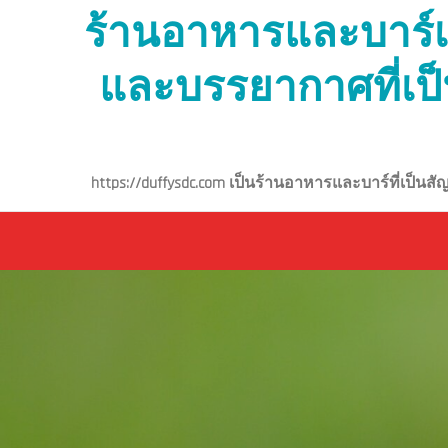
Skip
ร้านอาหารและบาร์เป
to
content
และบรรยากาศที่เป็
https://duffysdc.com เป็นร้านอาหารและบาร์ที่เป็น