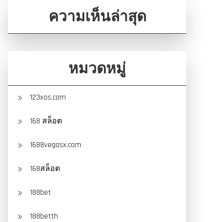
ความเห็นล่าสุด
หมวดหมู่
123xos.com
168 สล็อต
1688vegasx.com
168สล็อต
188bet
188betth