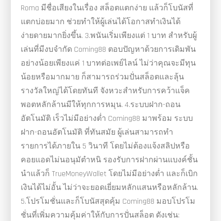
Roma มีชื่อเสียงในเรื่อง สล็อตแตกง่าย แล้วก็โบนัสที่
แตกบ่อยมาก ช่วยทำให้ผู้เล่นได้โอกาสทำเงินได้
ง่ายดายมากยิ่งขึ้น.
3.พนันเริ่มเพียงแต่ 1 บาท สำหรับผู้
เล่นที่มีงบจำกัด Coming88 ตอบปัญหาด้วยการเดิมพัน
อย่างน้อยเพียงแค่ 1 บาทต่อเพย์ไลน์ ไม่ว่าคุณจะมีทุน
น้อยหรือมากมาย ก็สามารถร่วมปั่นสล็อตและลุ้น
รางวัลใหญ่ได้โดยทันที จังหวะสำหรับการคว้าแจ็ค
พอตหลักล้านมีให้ทุกการหมุน.
4.ระบบฝาก-ถอน
อัตโนมัติ เร็วไม่มีอย่างต่ำ Coming88 มาพร้อม ระบบ
ฝาก-ถอนอัตโนมัติ ที่ทันสมัย ผู้เล่นสามารถทำ
รายการได้ภายใน 5 วินาที โดยไม่ต้องแจ้งสลิปหรือ
คอยแอดไม่นอนุมัตำหนิ รองรับการฝากผ่านแบงค์ชั้น
นำแล้วก็ TrueMoneyWallet โดยไม่มีอย่างต่ำ และก็เบิก
เงินได้ไม่อั้น ไม่ว่าจะยอดเยี่ยมหลักแสนหรือหลักล้าน.
5.โปรโมชั่นและก็โบนัสสุดคุ้ม Coming88 มอบโปรโม
ชั่นที่เพิ่มความคุ้มค่าให้กับการปั่นสล็อต ดังเช่น: