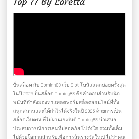
Top 77 By Loretta
ปั่นสล็อต กับ Coming88 เว็บ Slot โบนัสแตกบ่อยครั้งสุด
ในปี 2025
ปั่นสล็อต Coming88 คือคำตอบสำหรับนัก
พนันที่กำลังมองหาแพลตฟอร์มสล็อตออนไลน์ที่ทั้ง
สนุกสนานและได้กำไรได้จริงในปี 2025 ด้วยการเป็น
สล็อตเว็บตรง ที่ไม่ผ่านเอเย่นต์ Coming88 นำเสนอ
ประสบการณ์การเล่นที่ปลอดภัย โปร่งใส รวมทั้งเต็ม
ไปด้วยโอกาสสำหรับเพื่อการลุ้นรางวัลใหญ่ ไม่ว่าคุณ