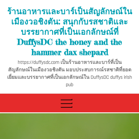
Skip
ร้านอาหารและบาร์เป็นสัญลักษณ์ใน
to
เมืองวอชิงตัน: สนุกกับรสชาติและ
content
บรรยากาศที่เป็นเอกลักษณ์ที่
DuffysDC the honey and the
hammer dax shepard
https://duffysdc.com เป็นร้านอาหารและบาร์ที่เป็น
สัญลักษณ์ในเมืองวอชิงตัน มอบประสบการณ์รสชาติที่ยอด
เยี่ยมและบรรยากาศที่เป็นเอกลักษณ์ใน DuffysDC duffys irish
pub