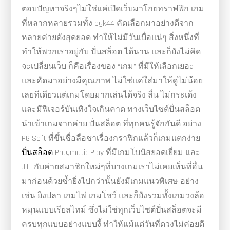
ตอบปัญหาจริงๆไม่ใช่แค่เปิดเว็บมาโกยทราฟฟิก
เกม
ที่หลากหลายรวมทั้ง pgk44 คัดเลือกมาอย่างดีจาก
หลายค่ายดังสุดยอด ทำให้ไม่มีวันเบื่อแน่ๆ
สิ่งหนึ่งที่
ทำให้พวกเราอยู่กับ ปั่นสล็อต ได้นาน และก็ยังไม่คิด
จะเปลี่ยนเว็บ ก็คือเรื่องของ “เกม” ที่มีให้เลือกเยอะ
และคัดมาอย่างมีคุณภาพ ไม่ใช่แค่ใส่มาให้ดูไม่น้อย
เลยทีเดียวแต่เกมโดยมากเล่นได้จริง ลื่น ไม่กระเด้ง
และมีฟีเจอร์บันเทิงใจเกินคาด
ทางเว็บไซต์ปั่นสล็อต
นำเข้าเกมจากค่าย ปั่นสล็อต ที่ทุกคนรู้จักกันดี อย่าง
PG Soft ที่ขึ้นชื่อลือชาเรื่องกราฟิกแล้วก็เกมแตกง่าย,
ปั่นสล็อต
Pragmatic Play ที่มีเกมโบนัสยอดเยี่ยม และ
JILI กับค่ายสมาชิกใหม่ๆที่บางเกมเราไม่เคยเห็นที่อื่น
มาก่อนด้วยซ้ำยิ่งไปกว่านั้นยังมีเกมแนวพิเศษ อย่าง
เช่น ยิงปลา เกมไพ่ เกมโชว์ และก็ยังรวมทั้งเกมวงล้อ
หมุนแบบเรียลไทม์ ซึ่งไม่ใช่ทุกเว็บไซต์ปั่นสล็อตจะมี
ครบทุกแบบอย่างแบบงี้ ทำให้แม้แต่วันที่ดวงไม่ค่อยดี