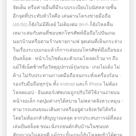
จัดเต็ม หรือค่ายอื่นที่มีระบบระเบียบโบนัสหลายชั้น
อีกจุดที่ประทับหัวใจคือ เล่นผ่านโครงข่ายมือถือ
(4G/5G) ก็ยังไม่มีดีเลย์ ไม่ต้องต่อ Wi-Fi ก็ยังไหลลื่น
เหมาะสมกับคนที่ชอบพกโทรศัพท์มือถือไปปั่นเกม
นอกบ้านหรือตามร้านขายกาแฟ
จุดเด่นที่เห็นกระจ่าง
ในเรื่องระบบเกมแล้วก็การเล่นบนโทรศัพท์มือถือของ
ปั่นสล็อต
• หน้าเว็บไซต์และตัวเกมโหลดเร็วมาก ถึง
แม้ใช้เน็ตช้าหรือวัสดุอุปกรณ์รุ่นก่อน
• เกมไม่เด้ง ไม่
ค้าง ไม่รับประทานกางตมือถือจนกระทั่งเครื่องร้อน
•
รองรับมือถือทุกรุ่น ทั้ง Android และก็ iPhone ไม่ต้อง
โหลดแอป
• อินเตอร์เฟซเกมถูกปรับให้ใช้งานง่ายบน
หน้าจอเล็ก กดปุ่มต่างๆได้สบาย ไม่พลาดจังหวะหมุน
•
สามารถเล่นขณะเดินทางหรืออยู่ต่างจังหวัดได้จริง
โดยไม่ต้องกลัวสัญญาณหลุด
จากประสบการณ์ที่ลอง
เล่นปั่นสล็อต ขณะนั่งรถยนต์กลับบ้านในชนบท
สัญญาณไม่ค่อยดี แม้กระนั้นเกมก็ยังโหลดเข้าได้ตาม