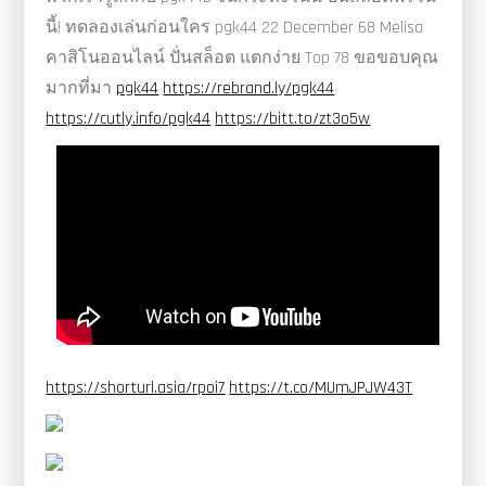
นี้! ทดลองเล่นก่อนใคร pgk44 22 December 68 Melisa
คาสิโนออนไลน์ ปั่นสล็อต แตกง่าย Top 78
ขอขอบคุณ
มากที่มา
pgk44
https://rebrand.ly/pgk44
https://cutly.info/pgk44
https://bitt.to/zt3o5w
https://shorturl.asia/rpoi7
https://t.co/MUmJPJW43T