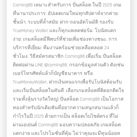
Coming88 เหมาะสำหรับการ ปั่นสล็อต ในปี 2025
เกม
ที่นานาประการ: อัปเดตเกมใหม่ทุกสัปดาห์จากค่าย
ชั้นนำ.
ระบบที่ล้ำสมัย: ฝาก-ถอนอัตโนมัติ รองรับ
TrueMoney Wallet และก็ทุกแพลตฟอร์ม.
โบนัสแตก
ง่าย: เกมสล็อตมีฟีพบร์ที่ช่วยเพิ่มช่องทางชนะ.
การ
บริการที่เยี่ยม: ทีมงานพร้อมช่วยเหลือตลอด 24
ชั่วโมง.
วิธีสมัครสมาชิก Coming88 เพื่อเริ่ม ปั่นสล็อต
ติดต่อผ่าน LINE @coming88.
กรอกข้อมูลส่วนตัว ดังเช่น
เบอร์โทรศัพท์แล้วก็บัญชีธนาคาร หรือ
TrueMoneyWallet.
ฝากเงินหนแรกเพื่อรับโบนัสต้อนรับ
และเริ่มปั่นสล็อตในทันที.
เลือกเกมสล็อตที่ติดอกติดใจ
รวมทั้งลุ้นรางวัลใหญ่!
ปั่นสล็อต Coming88 เป็นโอกาส
ทองสำหรับนักเดิมพันที่อยากความสนุกสนานแล้วก็
กำไรในปี 2025 ด้วยการเป็น สล็อตเว็บไซต์ตรง ที่ไม่
ผ่านเอเย่นต์ Coming88 มอบความปลอดภัย เกมสล็อต
แตกง่าย และโปรโมชั่นที่คุ้ม ไม่ว่าคุณจะมีทุนน้อยห