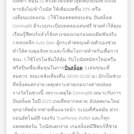
เบทต่ำ: หมุน 20 ครั้งด้วยเบทต่ำสุดเพื่อจับจังหวะเกม
หากยังไม่เข้าโบนัส ให้เพิ่มเบทขึ้น 20% หรือ
เปลี่ยนแปลงเกม.
3.ใช้โหมดทดสอบเล่น: ปั่นสล็อต
Coming88 มีระบบระเบียบทดลองเล่นฟรี ช่วยทำให้คุณ
เรียนรู้ฟีพบร์แล้วก็จังหวะของเกมก่อนลงเดิมพันจริง.
4.หลบหลีก Auto Spin: ผู้กระทำดหมุนด้วยตัวเองช่วย
ทำให้ควบคุมจังหวะและก็เพิ่มโอกาสสำหรับเพื่อการ
ชนะ.
5.ใช้โปรโมชั่นให้คุ้ม: รับโบนัสสมัครใหม่หรือ
ฟรีสปินเพื่อเพิ่มทุนในการ
ปั่นสล็อต
.
6.เล่นขณะที่
สมควร: ขณะหลังเที่ยงคืน (00:00-02:00 น.) มักเป็นช่วง
ที่สล็อตแตกง่าย เหตุเพราะค่ายเกมบางค่ายปล่อย
รางวัลในช่วงนี้.
เพราะเหตุใด Coming88 เหมาะกับการ
ปั่นสล็อต ในปี 2025
เกมที่หลากหลาย: อัปเดตเกมใหม่
ทุกอาทิตย์จากค่ายชั้นแนวหน้า.
ระบบที่ทันสมัย: ฝาก-
ถอนอัตโนมัติ รองรับ TrueMoney Wallet และก็ทุก
แพลตฟอร์ม.
โบนัสแตกง่าย: เกมสล็อตมีฟีพบร์ที่ช่วย