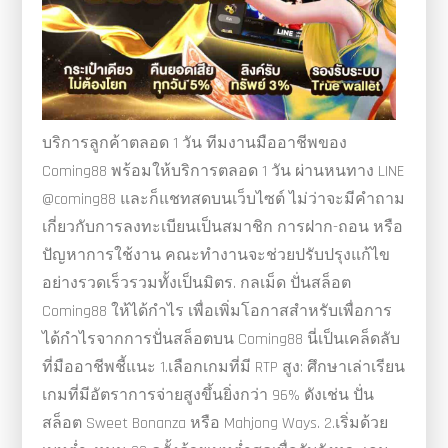
บริการลูกค้าตลอด 1 วัน ทีมงานมืออาชีพของ
Coming88 พร้อมให้บริการตลอด 1 วัน ผ่านหนทาง LINE
@coming88 และก็แชทสดบนเว็บไซต์ ไม่ว่าจะมีคำถาม
เกี่ยวกับการลงทะเบียนเป็นสมาชิก การฝาก-ถอน หรือ
ปัญหาการใช้งาน คณะทำงานจะช่วยปรับปรุงแก้ไข
อย่างรวดเร็วรวมทั้งเป็นมิตร.
กลเม็ด ปั่นสล็อต
Coming88 ให้ได้กำไร
เพื่อเพิ่มโอกาสสำหรับเพื่อการ
ได้กำไรจากการปั่นสล็อตบน Coming88 นี่เป็นเคล็ดลับ
ที่มืออาชีพชี้แนะ
1.เลือกเกมที่มี RTP สูง: ศึกษาเล่าเรียน
เกมที่มีอัตราการจ่ายสูงขึ้นยิ่งกว่า 96% ดังเช่น ปั่น
สล็อต Sweet Bonanza หรือ Mahjong Ways.
2.เริ่มด้วย