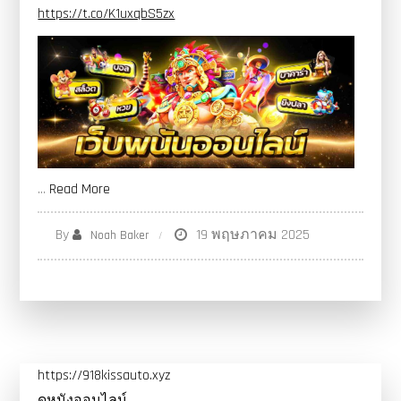
https://t.co/K1uxqbS5zx
…
Read More
By
19 พฤษภาคม 2025
Noah Baker
https://918kissauto.xyz
ดูหนังออนไลน์