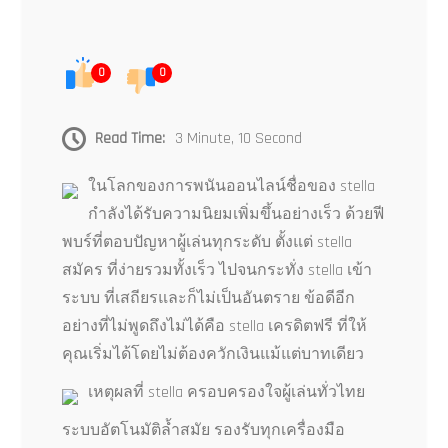
0
0
Read Time:
3 Minute, 10 Second
ในโลกของการพนันออนไลน์ชื่อของ stella
กำลังได้รับความนิยมเพิ่มขึ้นอย่างเร็ว ด้วยฟี
พบร์ที่ตอบปัญหาผู้เล่นทุกระดับ ตั้งแต่ stella
สมัคร ที่ง่ายรวมทั้งเร็ว ไปจนกระทั่ง stella เข้า
ระบบ ที่เสถียรและก็ไม่เป็นอันตราย ข้อดีอีก
อย่างที่ไม่พูดถึงไม่ได้คือ stella เครดิตฟรี ที่ให้
คุณเริ่มได้โดยไม่ต้องควักเงินแม้แต่บาทเดียว
เหตุผลที่ stella ครอบครองใจผู้เล่นทั่วไทย
ระบบอัตโนมัติล้ำสมัย รองรับทุกเครื่องมือ