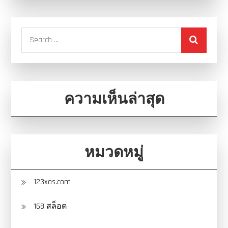
Search
for:
ความเห็นล่าสุด
หมวดหมู่
123xos.com
168 สล็อต