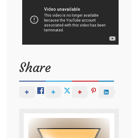
Share