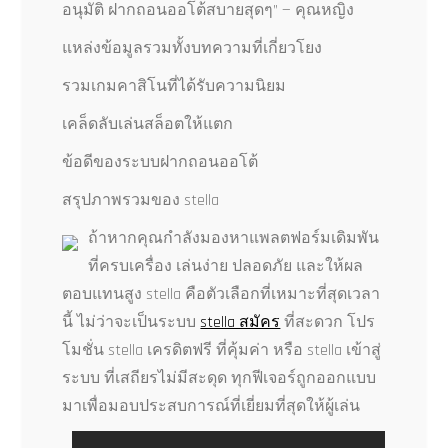
อนุมัติ ฝากถอนออโต้สบายสุดๆ” — คุณหญิง
แหล่งข้อมูลรวมทั้งบทความที่เกี่ยวโยง
รวมเกมคาสิโนที่ได้รับความนิยม
เคล็ดลับเล่นสล็อตให้แตก
ข้อดีของระบบฝากถอนออโต้
สรุปภาพรวมของ stella
ถ้าหากคุณกำลังมองหาแพลตฟอร์มเดิมพัน
ที่ครบเครื่อง เล่นง่าย ปลอดภัย และให้ผล
ตอบแทนสูง stella คือตัวเลือกที่เหมาะที่สุดเวลา
นี้ ไม่ว่าจะเป็นระบบ
stella สมัคร
ที่สะดวก โปร
โมชั่น stella เครดิตฟรี ที่คุ้มค่า หรือ stella เข้าสู่
ระบบ ที่เสถียรไม่มีสะดุด ทุกฟีเจอร์ถูกออกแบบ
มาเพื่อมอบประสบการณ์ที่เยี่ยมที่สุดให้ผู้เล่น