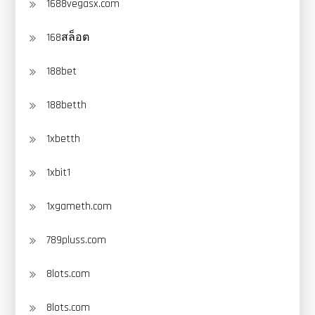
1688vegasx.com
168สล็อต
188bet
188betth
1xbetth
1xbit1
1xgameth.com
789pluss.com
8lots.com
8lots.com