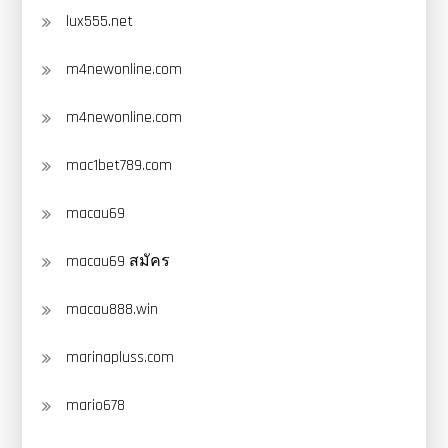
lux555.net
m4newonline.com
m4newonline.com
mac1bet789.com
macau69
macau69 สมัคร
macau888.win
marinapluss.com
mario678