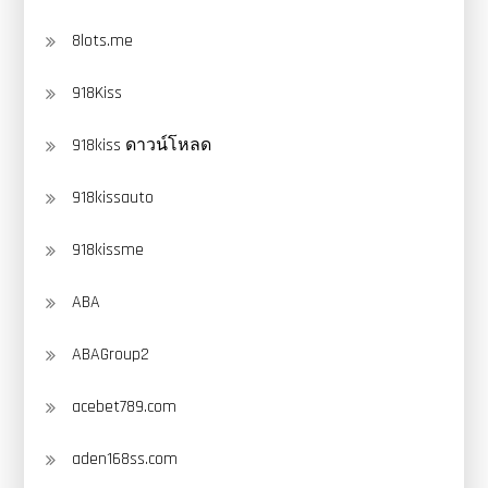
8lots.me
918Kiss
918kiss ดาวน์โหลด
918kissauto
918kissme
ABA
ABAGroup2
acebet789.com
aden168ss.com