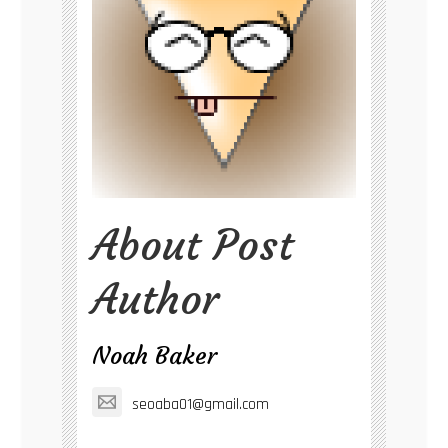
About Post
Author
Noah Baker
seoaba01@gmail.com