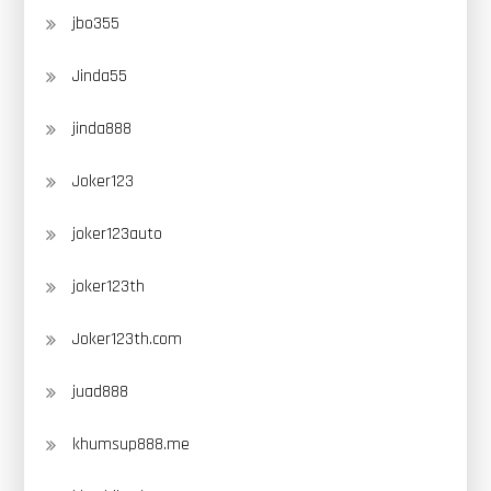
jbo355
Jinda55
jinda888
Joker123
joker123auto
joker123th
Joker123th.com
juad888
khumsup888.me