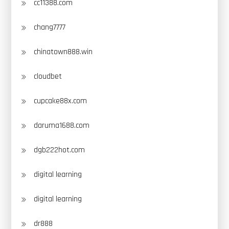
cc11388.com
chang7777
chinatown888.win
cloudbet
cupcake88x.com
daruma1688.com
dgb222hot.com
digital learning
digital learning
dr888