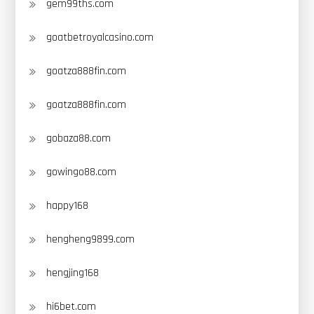
gem99ths.com
goatbetroyalcasino.com
goatza888fin.com
goatza888fin.com
gobaza88.com
gowingo88.com
happy168
hengheng9899.com
hengjing168
hi6bet.com