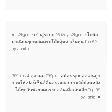
แนะแนว
s2kgame เข้าสู่ระบบ 25 May s2kgame โบนัส
เรื่อง
มาเนียนๆเกมสดครบโต๊ะคุ้มค่าเงินทุน Top 52
by Jamila
789plus 4 ตุลาคม 789plus สมัคร ทุกยอดเล่นถูก
รวมให้เปอร์เซ็นต์คืนตรวจสอบประวัติย้อนหลัง
ได้ทุกวันช่วยลดแรงกดดันเมื่อเล่นเสีย Top 89
by Tonia