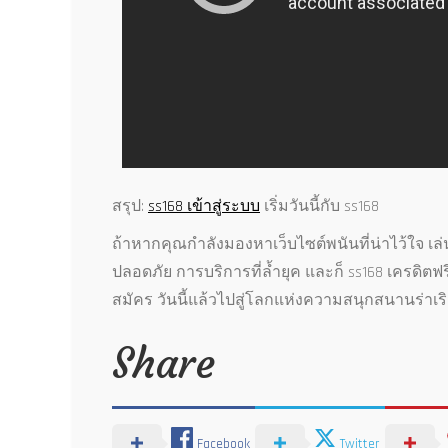
สรุป:
ss168 เข้าสู่ระบบ
เริ่มวันนี้กับ ss168
ถ้าหากคุณกำลังมองหาเว็บไซต์พนันที่น่าไว้ใจ เล่น
ปลอดภัย การบริการที่ล้ำยุค และก็ ss168 เครดิตฟรี
สมัคร วันนี้แล้วไปสู่โลกแห่งความสนุกสนานร่าเริ
Share
Facebook
Twitter