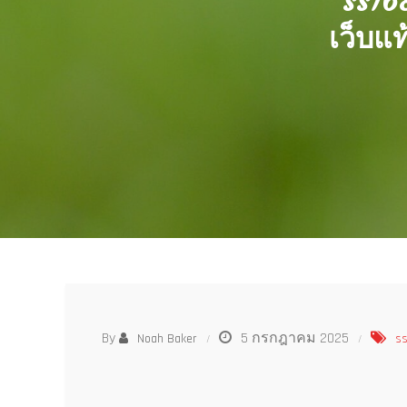
ss16
เว็บแท
By
5 กรกฎาคม 2025
Noah Baker
ss