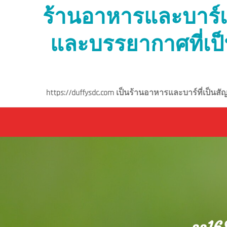
Skip
ร้านอาหารและบาร์เป
to
content
และบรรยากาศที่เป็
https://duffysdc.com เป็นร้านอาหารและบาร์ที่เป็น