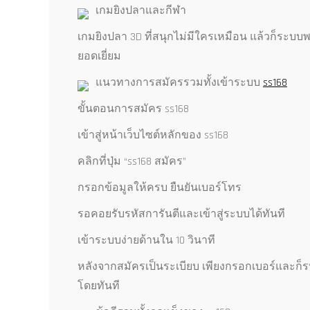
เกมยิงปลาและกีฬา
เกมยิงปลา 3D ที่สนุกไม่มีใครเหมือน แล้วก็ระบ
ยอดเยี่ยม
แนวทางการสมัครรวมทั้งเข้าระบบ
ss168
ขั้นตอนการสมัคร ss168
เข้าสู่หน้าเว็บไซต์หลักของ ss168
คลิกที่ปุ่ม “ss168 สมัคร”
กรอกข้อมูลให้ครบ ยืนยันเบอร์โทร
รอคอยรับรหัสการันตีและเข้าสู่ระบบได้ทันที
เข้าระบบง่ายด้านใน 10 วินาที
หลังจากสมัครเป็นระเบียบ เพียงกรอกเบอร์และก็รห
โดยทันที