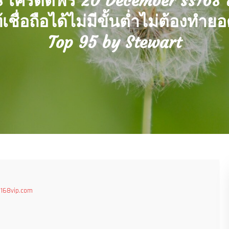
8 เครดิตฟรี 20 December ss168 
้เชื่อถือได้ไม่มีขั้นต่ำไม่ต้องทำยอ
Top 95 by Stewart
168vip.com