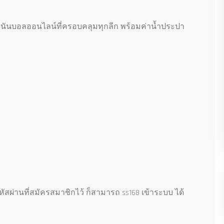
บพนันบอลออนไลน์ที่ครอบคลุมทุกลีก พร้อมค่าน้ำประปา
ัสผ่านที่สมัครสมาชิกไว้ ก็สามารถ ss168 เข้าระบบ ได้