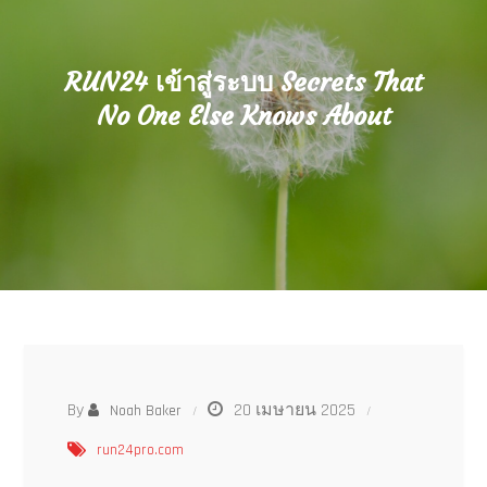
RUN24 เข้าสู่ระบบ Secrets That
No One Else Knows About
By
20 เมษายน 2025
Noah Baker
run24pro.com