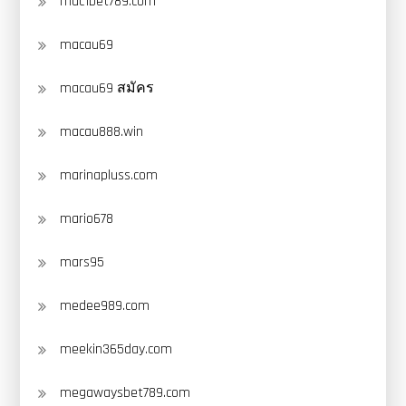
mac1bet789.com
macau69
macau69 สมัคร
macau888.win
marinapluss.com
mario678
mars95
medee989.com
meekin365day.com
megawaysbet789.com