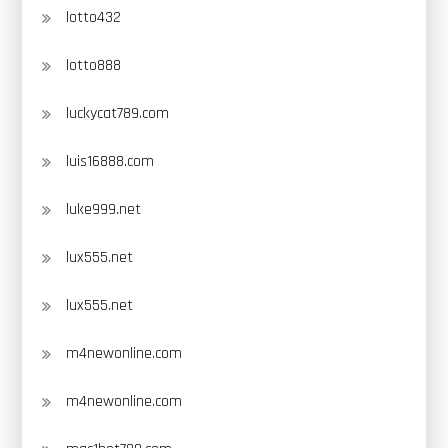
lotto432
lotto888
luckycat789.com
luis16888.com
luke999.net
lux555.net
lux555.net
m4newonline.com
m4newonline.com