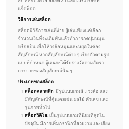
สิก สล็อตวิดีโอ สล็อต 3D และโปรเกรสซีฟ
แจ็คพ็อต
วิธีการเล่นสล็อต
สล็อตมีวิธีการเล่นที่ง่าย ผู้เล่นเพียงแค่เลือก
จำนวนเงินที่จะเดิมพันแล้วทำการกดปุ่มหมุน
หรือสปิน เพื่อให้วงล้อหมุนและหยุดในช่อง
สัญลักษณ์ หากสัญลักษณ์ต่าง ๆ เรียงตัวตามรูป
แบบที่กำหนด ผู้เล่นจะได้รับรางวัลตามอัตรา
การจ่ายของสัญลักษณ์นั้น ๆ
ประเภทของสล็อต
สล็อตคลาสสิก
: มีรูปแบบเกมส์ 3 วงล้อ และ
มีสัญลักษณ์ที่คุ้นเคยเช่น ผลไม้ ตัวเลข และ
รูปภาพทั่วไป
สล็อตวิดีโอ
: เป็นรูปแบบเกมที่นิยมที่สุดใน
ปัจจุบัน มีการเพิ่มกราฟิกที่สวยงามและเสียง