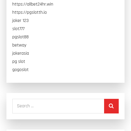
https://allbet24hr.win
https://pgslotth.io
joker 123
slot777
pgslot88
betway
jokerasia
pg slot
gogoslot
Search
for: