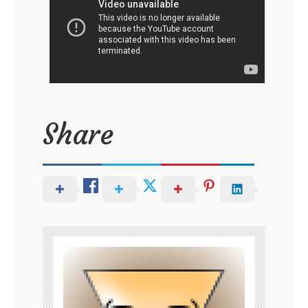
Share