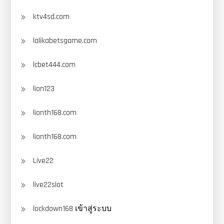
ktv4sd.com
lalikabetsgame.com
lcbet444.com
lion123
lionth168.com
lionth168.com
Live22
live22slot
lockdown168 เข้าสู่ระบบ