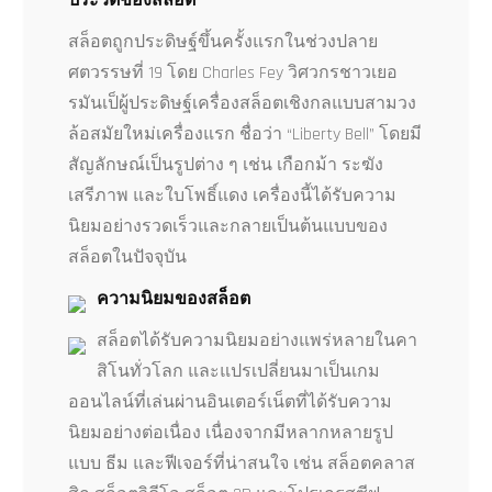
ประวัติของสล็อต
สล็อตถูกประดิษฐ์ขึ้นครั้งแรกในช่วงปลาย
ศตวรรษที่ 19 โดย Charles Fey วิศวกรชาวเยอ
รมันเป็ผู้ประดิษฐ์เครื่องสล็อตเชิงกลแบบสามวง
ล้อสมัยใหม่เครื่องแรก ชื่อว่า “Liberty Bell” โดยมี
สัญลักษณ์เป็นรูปต่าง ๆ เช่น เกือกม้า ระฆัง
เสรีภาพ และใบโพธิ์แดง เครื่องนี้ได้รับความ
นิยมอย่างรวดเร็วและกลายเป็นต้นแบบของ
สล็อตในปัจจุบัน
ความนิยมของสล็อต
สล็อตได้รับความนิยมอย่างแพร่หลายในคา
สิโนทั่วโลก และแปรเปลี่ยนมาเป็นเกม
ออนไลน์ที่เล่นผ่านอินเตอร์เน็ตที่ได้รับความ
นิยมอย่างต่อเนื่อง เนื่องจากมีหลากหลายรูป
แบบ ธีม และฟีเจอร์ที่น่าสนใจ เช่น สล็อตคลาส