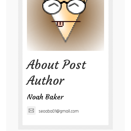
About Post
Author
Noah Baker
seoaba01@gmail.com