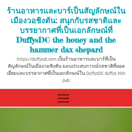
Skip
ร้านอาหารและบาร์เป็นสัญลักษณ์ใน
to
เมืองวอชิงตัน: สนุกกับรสชาติและ
content
บรรยากาศที่เป็นเอกลักษณ์ที่
DuffysDC the honey and the
hammer dax shepard
https://duffysdc.com เป็นร้านอาหารและบาร์ที่เป็น
สัญลักษณ์ในเมืองวอชิงตัน มอบประสบการณ์รสชาติที่ยอด
เยี่ยมและบรรยากาศที่เป็นเอกลักษณ์ใน DuffysDC duffys irish
pub