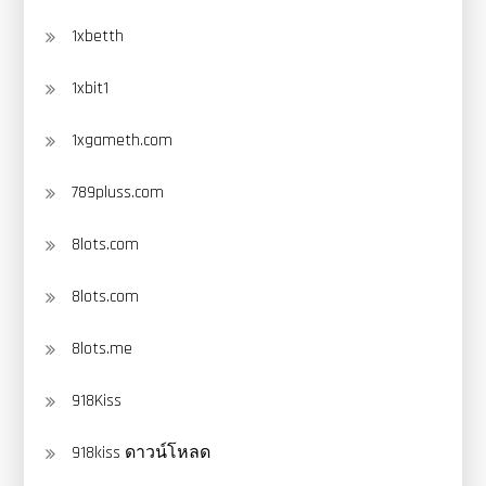
1xbetth
1xbit1
1xgameth.com
789pluss.com
8lots.com
8lots.com
8lots.me
918Kiss
918kiss ดาวน์โหลด