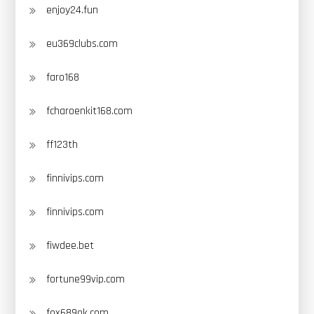
enjoy24.fun
eu369clubs.com
faro168
fcharoenkit168.com
ff123th
finnivips.com
finnivips.com
fiwdee.bet
fortune99vip.com
fox689ok.com