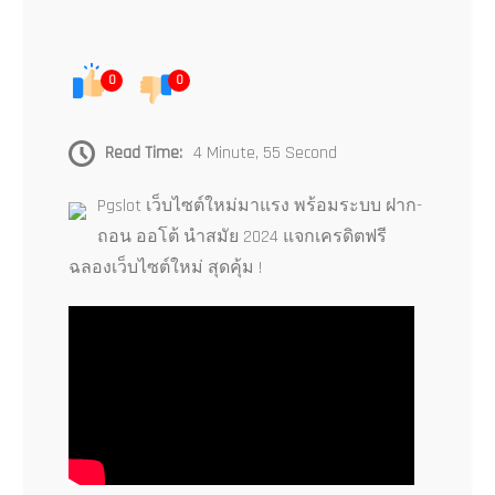
0
0
Read Time:
4 Minute, 55 Second
Pgslot เว็บไซต์ใหม่มาแรง พร้อมระบบ ฝาก-
ถอน ออโต้ นำสมัย 2024 แจกเครดิตฟรี
ฉลองเว็บไซต์ใหม่ สุดคุ้ม !