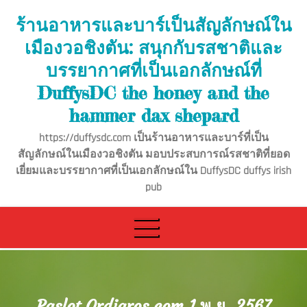
Skip
ร้านอาหารและบาร์เป็นสัญลักษณ์ใน
to
เมืองวอชิงตัน: สนุกกับรสชาติและ
content
บรรยากาศที่เป็นเอกลักษณ์ที่
DuffysDC the honey and the
hammer dax shepard
https://duffysdc.com เป็นร้านอาหารและบาร์ที่เป็น
สัญลักษณ์ในเมืองวอชิงตัน มอบประสบการณ์รสชาติที่ยอด
เยี่ยมและบรรยากาศที่เป็นเอกลักษณ์ใน DuffysDC duffys irish
pub
Pgslot Ordigros.com 1 พ.ย. 2567