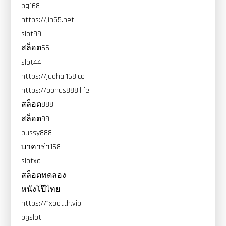
pg168
https://jin55.net
slot99
สล็อต66
slot44
https://judhai168.co
https://bonus888.life
สล็อต888
สล็อต99
pussy888
บาคาร่า168
slotxo
สล็อตทดลอง
หนังโป๊ไทย
https://1xbetth.vip
pgslot