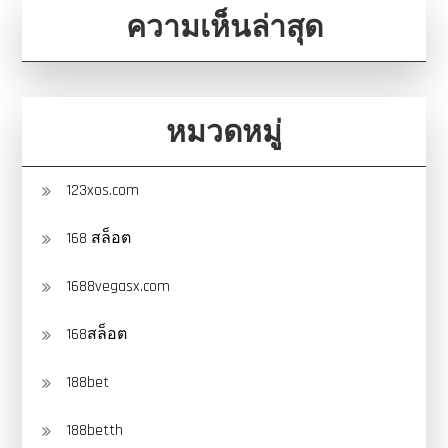
ความเห็นล่าสุด
หมวดหมู่
123xos.com
168 สล็อต
1688vegasx.com
168สล็อต
188bet
188betth