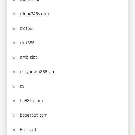
allone745s.com
alot66
alot666
amb slot
askyouwin888 vip
av
ba88th.com
babet555.com
Baccarat