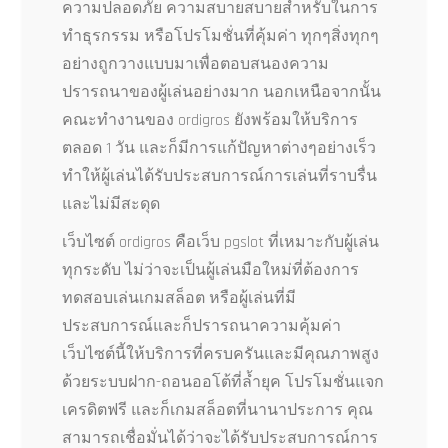
ความปลอดภัย ความสบายสบายสำหรับในการ
ทำธุรกรรม หรือโปรโมชั่นที่คุ้มค่า ทุกๆสิ่งทุกๆ
อย่างถูกวางแบบมาเพื่อตอบสนองความ
ปรารถนาของผู้เล่นอย่างมาก นอกเหนือจากนั้น
คณะทำงานของ ordigros ยังพร้อมให้บริการ
ตลอด 1 วัน และก็มีการแก้ปัญหาต่างๆอย่างเร็ว
ทำให้ผู้เล่นได้รับประสบการณ์การเล่นที่ราบรื่น
และไม่มีสะดุด
เว็บไซต์ ordigros คือเว็บ pgslot ที่เหมาะกับผู้เล่น
ทุกระดับ ไม่ว่าจะเป็นผู้เล่นมือใหม่ที่ต้องการ
ทดสอบเล่นเกมสล็อต หรือผู้เล่นที่มี
ประสบการณ์และก็ปรารถนาความคุ้มค่า
เว็บไซต์นี้ให้บริการที่ครบครันและมีคุณภาพสูง
ด้วยระบบฝาก-ถอนออโต้ที่ล้ำยุค โปรโมชั่นแจก
เครดิตฟรี และก็เกมสล็อตที่นานาประการ คุณ
สามารถเชื่อมั่นได้ว่าจะได้รับประสบการณ์การ