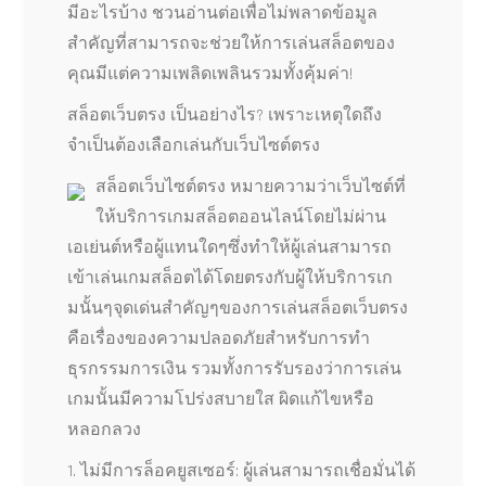
มีอะไรบ้าง ชวนอ่านต่อเพื่อไม่พลาดข้อมูล
สำคัญที่สามารถจะช่วยให้การเล่นสล็อตของ
คุณมีแต่ความเพลิดเพลินรวมทั้งคุ้มค่า!
สล็อตเว็บตรง เป็นอย่างไร? เพราะเหตุใดถึง
จำเป็นต้องเลือกเล่นกับเว็บไซต์ตรง
สล็อตเว็บไซต์ตรง หมายความว่าเว็บไซต์ที่
ให้บริการเกมสล็อตออนไลน์โดยไม่ผ่าน
เอเย่นต์หรือผู้แทนใดๆซึ่งทำให้ผู้เล่นสามารถ
เข้าเล่นเกมสล็อตได้โดยตรงกับผู้ให้บริการเก
มนั้นๆจุดเด่นสำคัญๆของการเล่นสล็อตเว็บตรง
คือเรื่องของความปลอดภัยสำหรับการทำ
ธุรกรรมการเงิน รวมทั้งการรับรองว่าการเล่น
เกมนั้นมีความโปร่งสบายใส ผิดแก้ไขหรือ
หลอกลวง
1. ไม่มีการล็อคยูสเซอร์: ผู้เล่นสามารถเชื่อมั่นได้