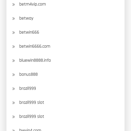
betm4vip.com
betway
betwin666
betwin6666.com
bluewin8888.info
bonus888
brazil999
brazil999 slot
brazil999 slot
bwvip4.com