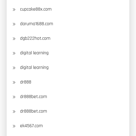
cupcake88x.com
daruma1688.com
dgb222hot.com
digital learning
digital learning
dr888
dr888bet.com
dr888bet.com
ek4567.com