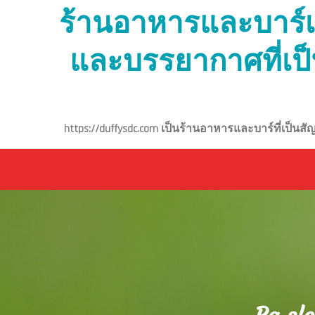
Skip
ร้านอาหารและบาร์เป
to
content
และบรรยากาศที่เป็
https://duffysdc.com เป็นร้านอาหารและบาร์ที่เป็น