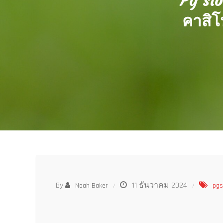
Pg sl
คาสิโ
By
11 ธันวาคม 2024
Noah Baker
pgs