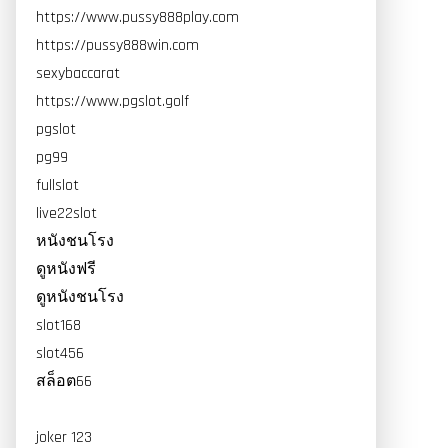
https://www.pussy888play.com
https://pussy888win.com
sexybaccarat
https://www.pgslot.golf
pgslot
pg99
fullslot
live22slot
หนังชนโรง
ดูหนังฟรี
ดูหนังชนโรง
slot168
slot456
สล็อต66
joker 123