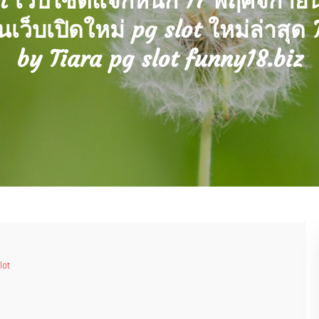
ot เวปไซต์แจกหนัก 17 พฤศจิกาย
นเว็บเปิดใหม่ pg slot ใหม่ล่าสุด 
by Tiara pg slot funny18.biz
lot