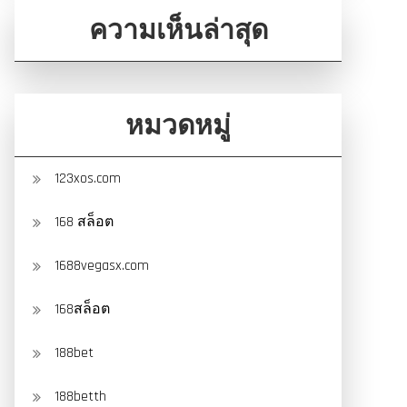
ความเห็นล่าสุด
หมวดหมู่
123xos.com
168 สล็อต
1688vegasx.com
168สล็อต
188bet
188betth