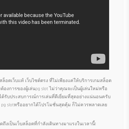
บสล็อตเว็บแท้ เว็บไซต์ตรง ที่ไม่เพียงแค่ให้บริการเกมสล็อต
ต้องการของผู้เล่นpg slot ไม่ว่าคุณจะเป็นผู้เล่นใหม่หรือ
ด้รับประสบการณ์การเล่นที่ดีเยี่ยมที่สุดอย่างแน่นอนครับ
pg slotหรืออยากได้โปรโมชั่นสุดคุ้ม ก็ไม่ควรพลาดเลย
ถึงเป็นเว็บสล็อตที่กำลังเดินทางมาแรงในเวลานี้!