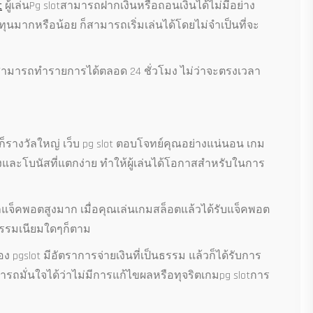
t
ผู้เล่นPg slotสามารถฝากเงินหรือถอนเงินได้ไม่มีอย่าง
มีทุนมากหรือน้อย ก็สามารถเริ่มเล่นได้โดยไม่จำเป็นที่จะ
่นสามารถทำรายการได้ตลอด 24 ชั่วโมง ไม่ว่าจะตรงเวลา
ก็รางวัลใหญ่ เว็บ pg slot ตอบโจทย์คุณอย่างแน่นอน เกม
สูงและโบนัสที่แตกง่าย ทำให้ผู้เล่นได้โอกาสสำหรับในการ
งวัลแจ็คพอตสูงมาก เมื่อคุณเล่นเกมสล็อตแล้วได้รับแจ็คพอต
ธรรมเนียมใดๆก็ตาม
ง pgslot มีอัตราการจ่ายเงินที่เป็นธรรม แล้วก็ได้รับการ
มารถมั่นใจได้ว่าไม่มีการแก้ไขผลหรือทุจริตเกมpg slotการ