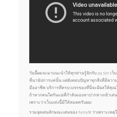
วันนี้ผมจะมาแนะนำให้ทุกท่านรู้จักกับ pg slot เว็
ที่นานัปการแค่นั้น แต่ยังตอบปัญหาทุกสิ่งที่มีความ
มืออาชีพ บริการที่ครบวงจรของที่นี่จะมีผลให้คุณไ
ถ้าหากคนใดกันแน่ที่กำลังมองหาปากทางเข้าเล่น 
เพราะว่าเว็บแห่งนี้มีให้หมดครับผม!
รวมจุดเด่นลักษณะเด่นของ funny18 ว่าเพราะเหตุใด