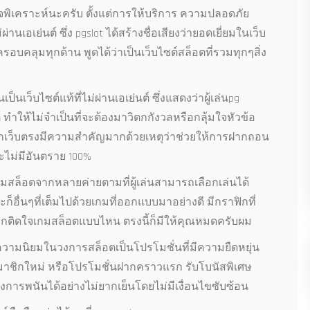
นิจพิเคราะห์นะครับ ตั้งแต่การให้บริการ ความปลอดภัย
านเอเย่นต์ ซึ่ง pgslot ได้สร้างชื่อเสียงว่ายอดเยี่ยมในเว็บ
รอบคลุมทุกด้าน พูดได้ว่าเป็นเว็บไซต์สล็อตที่รวมทุกๆสิ่ง
นเป็นเว็บไซต์แท้ที่ไม่ผ่านเอเย่นต์ ซึ่งแสดงว่าผู้เล่นpg
 ทำให้ไม่จำเป็นที่จะต้องมาวิตกกังวลหรือกลุ้มใจหัวข้อ
ลือกเว็บตรงมีความสำคัญมากด้วยเหตุว่าช่วยให้การฝากถอน
จะไม่มีอันตราย 100%
เกมสล็อตจากหลายค่ายตามที่ผู้เล่นสามารถเลือกเล่นได้
ะก็อื่นๆที่เต็มไปด้วยเกมที่ออกแบบมาอย่างดี มีกราฟิกที่
อกติดใจเกมสล็อตแบบไหน ตรงนี้ก็มีให้คุณหมดครับผม
ความนิยมในวงการสล็อตเป็นโปรโมชั่นที่มีความยืดหยุ่น
สมาชิกใหม่ หรือโปรโมชั่นฝากคราวแรก รับโบนัสพิเศษ
การพนันได้อย่างไม่ยากเย็นโดยไม่มีเงื่อนไขซับซ้อน