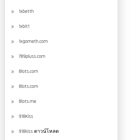
1xbetth
1xbit1
1xgameth.com
789pluss.com
8lots.com
8lots.com
8lots.me
918Kiss
918kiss ดาวน์โหลด